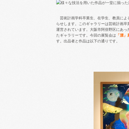
芸術計画学科卒業生、在学生、教員によ
らせします。このギャラリーは芸術計画卒
運営されています。大阪市阿倍野区にあっ
たギャラリーです。今回の展覧会は
「漂」
す。出品者と作品は以下の通りです。