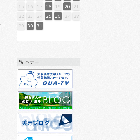
19
15
17
20
20
16
19
14
17
19
15
18
20
16
18
14
14
17
20
15
18
20
16
19
14
17
19
15
16
19
15
17
20
15
18
14
16
19
14
17
17
20
16
18
14
16
19
15
17
20
15
18
18
14
17
19
15
17
20
16
18
14
16
19
19
15
18
20
16
18
14
17
19
15
17
20
14
17
20
15
18
20
16
19
14
17
19
15
15
18
14
16
19
14
17
20
15
18
20
16
16
19
15
17
20
15
18
14
16
19
14
17
17
20
16
18
14
16
19
15
17
20
15
18
19
15
18
20
16
18
14
17
19
15
17
20
20
16
19
14
17
19
15
18
20
16
18
14
14
17
20
15
18
20
16
19
14
17
19
15
15
18
14
16
19
14
17
20
15
18
20
16
17
20
16
18
14
16
19
15
17
20
15
18
18
14
17
19
15
17
16
18
14
16
19
19
15
18
20
16
18
14
17
19
15
17
20
20
16
19
14
17
19
15
18
20
16
18
14
15
18
14
16
19
14
20
16
18
21
21
17
20
15
18
20
16
19
21
17
19
15
15
18
21
16
19
21
17
20
15
18
20
16
17
20
16
18
21
16
19
15
17
20
15
18
18
21
17
19
15
17
20
16
18
21
16
19
19
15
18
20
16
18
21
17
19
15
17
20
20
16
19
21
17
19
15
18
20
16
18
21
15
18
21
16
19
21
17
20
15
18
20
16
16
19
15
17
20
15
18
21
16
19
21
17
17
20
16
18
21
16
19
15
17
20
15
18
18
21
17
19
15
17
20
16
18
21
16
19
20
16
19
21
17
19
15
18
20
16
18
21
21
17
20
15
18
20
16
19
21
17
19
15
15
18
21
16
19
21
17
20
15
18
20
16
16
19
15
17
20
15
18
21
16
19
21
17
18
21
17
19
15
17
20
16
18
21
16
19
19
15
18
20
16
18
17
19
15
17
20
20
16
19
21
17
19
15
18
20
16
18
21
21
17
20
15
18
20
16
19
21
17
19
15
16
19
15
17
20
15
15
16
17
18
19
20
21
26
22
24
27
27
23
26
21
24
26
22
25
27
23
25
21
21
24
27
22
25
27
23
26
21
24
26
22
23
26
22
24
27
22
25
21
23
26
21
24
24
27
23
25
21
23
26
22
24
27
22
25
25
21
24
26
22
24
27
23
25
21
23
26
26
22
25
27
23
25
21
24
26
22
24
27
21
24
27
22
25
27
23
26
21
24
26
22
22
25
21
23
26
21
24
27
22
25
27
23
23
26
22
24
27
22
25
21
23
26
21
24
24
27
23
25
21
23
26
22
24
27
22
25
26
22
25
27
23
25
21
24
26
22
24
27
27
23
26
21
24
26
22
25
27
23
25
21
21
24
27
22
25
27
23
26
21
24
26
22
22
25
21
23
26
21
24
27
22
25
27
23
24
27
23
25
21
23
26
22
24
27
22
25
25
21
24
26
22
24
23
25
21
23
26
26
22
25
27
23
25
21
24
26
22
24
27
27
23
26
21
24
26
22
25
27
23
25
21
22
25
21
23
26
21
27
23
25
28
28
24
27
22
25
27
23
26
28
24
26
22
22
25
28
23
26
28
24
27
22
25
27
23
24
27
23
25
28
23
26
22
24
27
22
25
25
28
24
26
22
24
27
23
25
28
23
26
26
22
25
27
23
25
28
24
26
22
24
27
27
23
26
28
24
26
22
25
27
23
25
28
22
25
28
23
26
28
24
27
22
25
27
23
23
26
22
24
27
22
25
28
23
26
28
24
24
27
23
25
28
23
26
22
24
27
22
25
25
28
24
26
22
24
27
23
25
28
23
26
27
23
26
28
24
26
22
25
27
23
25
28
28
24
27
22
25
27
23
26
28
24
26
22
22
25
28
23
26
28
24
27
22
25
27
23
23
26
22
24
27
22
25
28
23
26
28
24
25
28
24
26
22
24
27
23
25
28
23
26
26
22
25
27
23
25
24
26
22
24
27
27
23
26
28
24
26
22
25
27
23
25
28
28
24
27
22
25
27
23
26
28
24
26
22
23
26
22
24
27
22
22
23
24
25
26
27
28
知
29
30
28
31
29
30
28
28
31
29
30
28
31
29
29
29
28
30
28
31
30
28
30
29
29
28
31
29
30
28
30
29
30
28
31
29
28
31
29
30
28
31
29
28
30
28
31
29
30
29
29
28
30
28
31
30
28
30
29
29
29
30
28
31
29
30
28
31
29
30
28
28
31
29
30
28
31
29
28
30
28
31
29
30
30
28
30
29
29
28
31
29
30
28
30
29
30
28
31
29
30
28
31
29
30
28
29
28
30
28
30
31
29
30
31
29
30
31
29
30
30
30
29
29
31
29
30
30
29
30
31
29
30
31
29
30
29
30
31
29
30
29
29
30
31
30
30
29
29
31
29
30
30
30
31
29
30
31
29
30
31
29
30
31
29
30
29
29
30
31
31
29
30
30
29
30
31
29
30
31
29
30
31
29
30
31
29
29
29
29
30
31
て
き
で
バナー