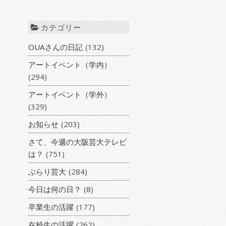
カテゴリー
OUAさんの日記
(132)
アートイベント（学内）
(294)
アートイベント（学外）
(329)
お知らせ
(203)
さて、今週の大阪芸大テレビ
は？
(751)
ぶらり芸大
(284)
今日は何の日？
(8)
卒業生の活躍
(177)
在校生の活躍
(262)