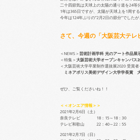
二十四節気は天球上の太陽の通り道を24等
1年は365日ですが、太陽が天球上を1周す
今年は124年ぶりの”2月2日の節分”でし
さて、今週の「大阪芸大テレ
＜NEWS＞
芸術計画学科 光のアート作品展
＜特集＞
大阪芸術大学オープンキャンパス20
＜大阪芸術大学卒業制作選抜展2020 受賞
ミネアポリス美術デザイン大学学長賞 大
ぜひ、ご覧くださいね！！
＜＜オンエア情報＞＞
2021年2月6日（土）
奈良テレビ 18：15～18：30
テレビ和歌山 22：40～22：55
2021年2月7日（日）