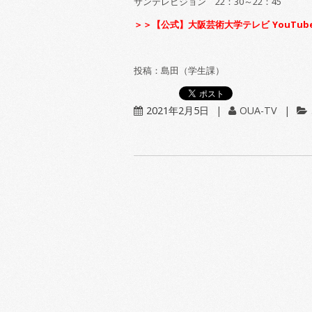
サンテレビジョン 22：30～22：45
＞＞【公式】大阪芸術大学テレビ YouTub
投稿：島田（学生課）
2021年2月5日
|
OUA-TV
|