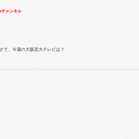
eチャンネル
さて、今週の大阪芸大テレビは？