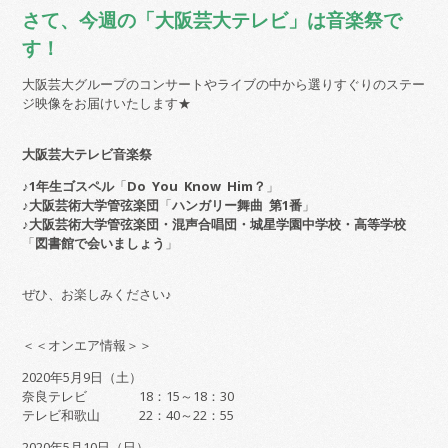
さて、今週の「大阪芸大テレビ」は音楽祭で
す！
大阪芸大グループのコンサートやライブの中から選りすぐりのステー
ジ映像をお届けいたします★
大阪芸大テレビ音楽祭
♪
1年生ゴスペル
「
Do You Know Him？
」
♪
大阪芸術大学管弦楽団
「
ハンガリー舞曲 第1番
」
♪
大阪芸術大学管弦楽団・混声合唱団・城星学園中学校・高等学校
「
図書館で会いましょう
」
ぜひ、お楽しみください♪
＜＜オンエア情報＞＞
2020年5月9日（土）
奈良テレビ 18：15～18：30
テレビ和歌山 22：40～22：55
2020年5月10日（日）