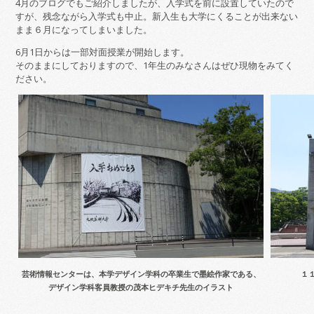
4月のブログでもご紹介しましたが、入学式を前に設置していたので
すが、残念ながら入学式も中止。新入生も大学にくることが出来ない
まま６月になってしまいました。
6月1日からは一部対面授業が開始します。
そのままにしておりますので、1年生のみなさんはぜひ現物をみてく
ださい。
芸術情報センターは、本学デザイン学科の卒業生で墨絵作家である、
１
デザイン学科客員教授の茂本ヒデキチ先生のイラスト