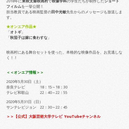
2018年に
東映太秦映画村
で
映像学科
の学生たちが制作した
ショート
フィルム
を一挙公開！
担当教員である映画監督の
田中光敏
先生からのメッセージも放送しま
す。
★オンエア作品★
「
オトギ
」
「
秋茄子は嫁に食わすな
」
映画村にある舞台セットを使った、本格的な映像作品を、お見逃しな
く！！
＜＜オンエア情報＞＞
2020年5月30日（土）
奈良テレビ 18：15～18：30
テレビ和歌山 22：40～22：55
2020年5月31日（日）
サンテレビジョン 22：30～22：45
＞＞【公式】大阪芸術大学テレビ YouTubeチャンネル