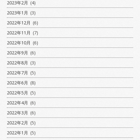
2023年2月
(4)
2023年1月
(3)
2022年12月
(6)
2022年11月
(7)
2022年10月
(6)
2022年9月
(6)
2022年8月
(3)
2022年7月
(5)
2022年6月
(8)
2022年5月
(5)
2022年4月
(6)
2022年3月
(6)
2022年2月
(5)
2022年1月
(5)