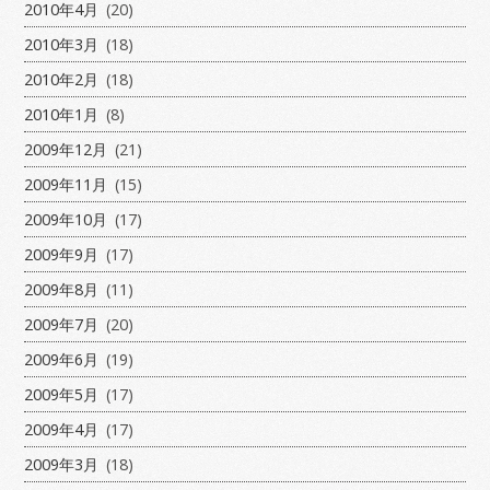
2010年4月
(20)
2010年3月
(18)
2010年2月
(18)
2010年1月
(8)
2009年12月
(21)
2009年11月
(15)
2009年10月
(17)
2009年9月
(17)
2009年8月
(11)
2009年7月
(20)
2009年6月
(19)
2009年5月
(17)
2009年4月
(17)
2009年3月
(18)