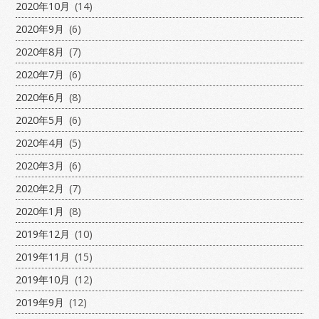
2020年10月
(14)
2020年9月
(6)
2020年8月
(7)
2020年7月
(6)
2020年6月
(8)
2020年5月
(6)
2020年4月
(5)
2020年3月
(6)
2020年2月
(7)
2020年1月
(8)
2019年12月
(10)
2019年11月
(15)
2019年10月
(12)
2019年9月
(12)