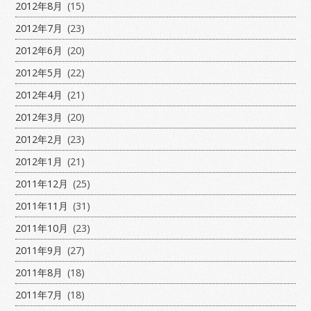
2012年8月
(15)
2012年7月
(23)
2012年6月
(20)
2012年5月
(22)
2012年4月
(21)
2012年3月
(20)
2012年2月
(23)
2012年1月
(21)
2011年12月
(25)
2011年11月
(31)
2011年10月
(23)
2011年9月
(27)
2011年8月
(18)
2011年7月
(18)