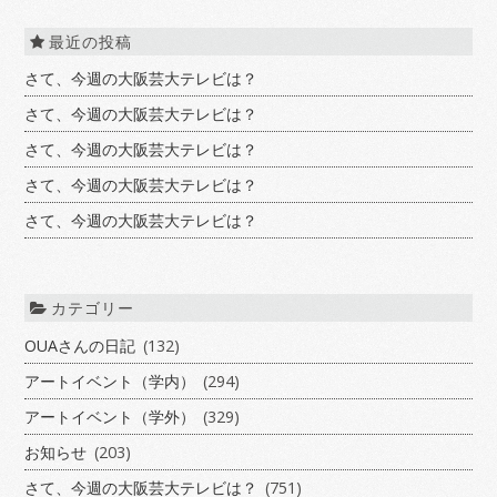
最近の投稿
さて、今週の大阪芸大テレビは？
さて、今週の大阪芸大テレビは？
さて、今週の大阪芸大テレビは？
さて、今週の大阪芸大テレビは？
さて、今週の大阪芸大テレビは？
カテゴリー
OUAさんの日記
(132)
アートイベント（学内）
(294)
アートイベント（学外）
(329)
お知らせ
(203)
さて、今週の大阪芸大テレビは？
(751)