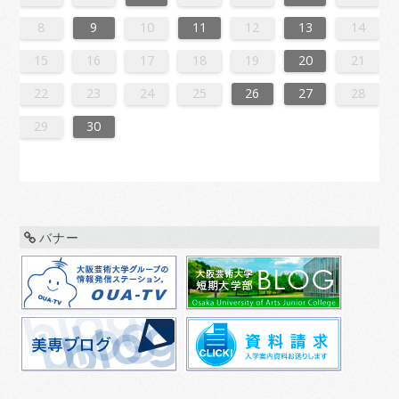
3
1
4
4
0
3
1
3
2
4
0
2
1
4
2
4
0
3
1
3
0
3
1
4
2
0
3
1
1
4
0
2
0
3
1
4
2
2
1
3
1
4
0
2
0
3
3
2
0
2
1
3
1
4
1
4
2
4
0
3
1
3
2
0
3
1
4
2
4
0
0
3
1
4
2
0
3
1
1
4
0
2
0
3
1
4
2
3
2
4
0
2
1
3
1
4
4
0
3
1
3
2
4
0
2
1
4
2
4
0
3
1
3
2
0
3
1
4
2
4
0
1
4
0
2
0
3
1
4
2
2
1
3
1
4
0
2
0
3
3
2
4
0
2
1
3
1
4
4
0
3
1
3
2
4
0
2
2
0
3
9
8
9
8
8
9
8
9
9
9
8
8
8
9
9
8
9
8
9
8
9
8
9
8
9
9
8
8
9
9
9
8
8
8
9
9
9
8
9
8
9
8
8
9
8
9
9
8
8
9
8
9
9
8
9
8
9
8
9
8
9
8
9
8
8
8
9
10
11
12
13
14
0
6
8
1
1
7
0
5
8
0
6
9
1
7
9
5
5
8
1
6
9
1
7
0
5
8
0
6
7
0
6
8
1
6
9
5
7
0
5
8
8
1
7
9
5
7
0
6
8
1
6
9
9
5
8
0
6
8
1
7
9
5
7
0
0
6
9
7
9
5
8
0
6
8
1
5
8
1
6
9
1
7
0
5
8
0
6
6
9
5
7
0
5
8
1
6
9
1
7
7
0
6
8
1
6
9
5
7
0
5
8
8
1
7
9
5
7
0
6
8
1
6
9
0
6
9
1
7
9
5
8
0
6
8
1
1
7
0
5
8
0
6
9
1
7
9
5
5
8
1
6
9
1
7
0
5
8
0
6
6
9
5
7
0
5
8
1
6
9
1
7
8
1
7
9
5
7
0
6
8
1
6
9
9
5
8
0
6
8
1
7
9
5
7
0
0
6
9
1
7
9
5
8
0
6
8
1
1
7
0
5
8
0
6
9
1
7
9
5
6
9
5
7
0
5
15
16
17
18
19
20
21
7
3
5
8
8
4
7
2
5
7
3
6
8
4
6
2
2
5
8
3
6
8
4
7
2
5
7
3
4
7
3
5
8
3
6
2
4
7
2
5
5
8
4
6
2
4
7
3
5
8
3
6
6
2
5
7
3
5
8
4
6
2
4
7
7
3
6
4
6
2
5
7
3
5
8
2
5
8
3
6
8
4
7
2
5
7
3
3
6
2
4
7
2
5
8
3
6
8
4
4
7
3
5
8
3
6
2
4
7
2
5
5
8
4
6
2
4
7
3
5
8
3
6
7
3
6
8
4
6
2
5
7
3
5
8
8
4
7
2
5
7
3
6
8
4
6
2
2
5
8
3
6
8
4
7
2
5
7
3
3
6
2
4
7
2
5
8
3
6
8
4
5
8
4
6
2
4
7
3
5
8
3
6
6
2
5
7
3
5
8
4
6
2
4
7
7
3
6
8
4
6
2
5
7
3
5
8
8
4
7
2
5
7
3
6
8
4
6
2
3
6
2
4
7
2
22
23
24
25
26
27
28
0
1
9
0
1
9
0
1
9
0
0
0
9
9
1
9
0
0
9
0
1
9
0
1
9
0
9
0
1
9
0
9
9
0
1
0
0
9
9
1
9
0
0
0
1
9
0
1
9
0
1
9
0
1
9
0
9
9
0
1
1
9
0
0
9
0
1
9
0
1
9
0
1
9
0
1
9
9
9
29
30
バナー