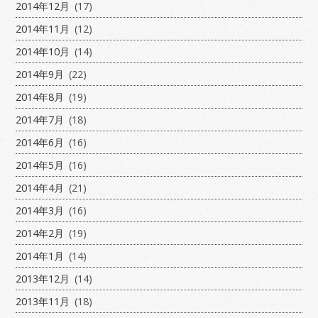
2014年12月
(17)
2014年11月
(12)
2014年10月
(14)
2014年9月
(22)
2014年8月
(19)
2014年7月
(18)
2014年6月
(16)
2014年5月
(16)
2014年4月
(21)
2014年3月
(16)
2014年2月
(19)
2014年1月
(14)
2013年12月
(14)
2013年11月
(18)