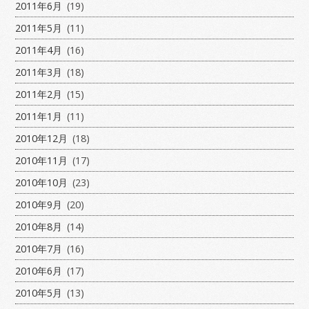
2011年6月
(19)
2011年5月
(11)
2011年4月
(16)
2011年3月
(18)
2011年2月
(15)
2011年1月
(11)
2010年12月
(18)
2010年11月
(17)
2010年10月
(23)
2010年9月
(20)
2010年8月
(14)
2010年7月
(16)
2010年6月
(17)
2010年5月
(13)