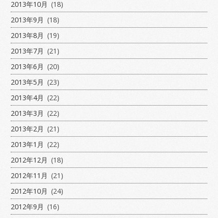
2013年10月
(18)
2013年9月
(18)
2013年8月
(19)
2013年7月
(21)
2013年6月
(20)
2013年5月
(23)
2013年4月
(22)
2013年3月
(22)
2013年2月
(21)
2013年1月
(22)
2012年12月
(18)
2012年11月
(21)
2012年10月
(24)
2012年9月
(16)