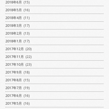
2018年6月
(15)
2018年5月
(16)
2018年4月
(11)
2018年3月
(17)
2018年2月
(13)
2018年1月
(17)
2017年12月
(20)
2017年11月
(22)
2017年10月
(23)
2017年9月
(18)
2017年8月
(15)
2017年7月
(19)
2017年6月
(16)
2017年5月
(16)