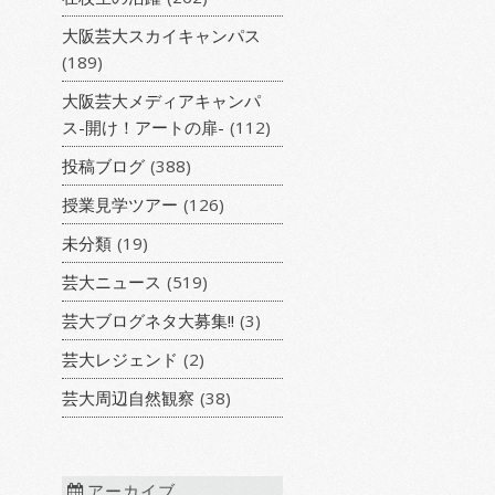
大阪芸大スカイキャンパス
(189)
大阪芸大メディアキャンパ
ス-開け！アートの扉-
(112)
投稿ブログ
(388)
授業見学ツアー
(126)
未分類
(19)
芸大ニュース
(519)
芸大ブログネタ大募集!!
(3)
芸大レジェンド
(2)
芸大周辺自然観察
(38)
アーカイブ