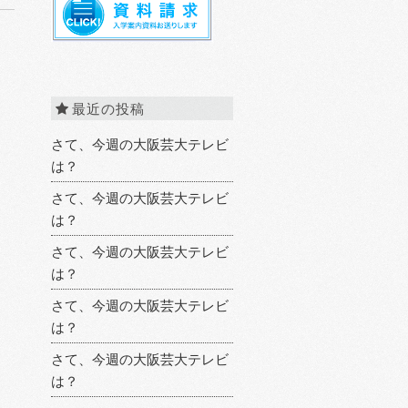
最近の投稿
さて、今週の大阪芸大テレビ
は？
さて、今週の大阪芸大テレビ
は？
さて、今週の大阪芸大テレビ
は？
さて、今週の大阪芸大テレビ
は？
さて、今週の大阪芸大テレビ
は？