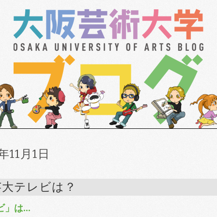
4年11月1日
芸大テレビは？
1
1
1
1
1
1
1
1
1
1
1
1
1
1
1
1
1
1
1
1
1
1
1
1
1
1
1
1
1
1
1
1
1
1
2
2
1
1
2
2
2
1
1
1
2
1
2
1
2
1
2
1
1
2
1
2
2
2
1
1
1
2
2
1
2
1
2
1
2
1
2
1
2
2
1
1
2
2
2
1
1
1
2
2
2
1
2
1
2
1
1
2
1
2
2
1
1
2
1
2
3
3
2
2
1
3
1
3
1
3
2
2
2
3
1
2
3
1
2
3
1
1
2
3
1
2
2
1
3
1
2
3
3
1
3
2
2
1
2
3
1
3
2
3
1
2
3
1
2
3
1
2
1
3
1
2
3
3
2
2
1
3
1
3
1
3
2
2
1
2
3
1
3
3
1
2
3
1
1
2
3
1
2
2
1
3
1
2
3
3
2
2
1
3
1
1
2
3
1
4
4
3
1
3
2
4
2
1
4
2
4
3
1
3
3
1
4
2
3
1
1
4
2
3
1
4
2
2
1
3
1
4
2
3
3
2
4
2
1
3
1
4
1
4
2
4
3
1
3
2
3
1
4
2
4
3
1
4
2
3
1
1
4
2
3
1
4
2
3
2
4
2
1
3
1
4
4
3
1
3
2
4
2
1
4
2
4
3
1
3
2
3
1
4
2
4
1
4
2
3
1
4
2
2
1
3
1
4
2
3
3
2
4
2
1
3
1
4
4
3
1
3
2
4
2
2
3
4
2
5
5
1
4
2
4
3
5
1
3
2
5
3
5
1
4
2
4
1
4
2
5
3
1
4
2
2
5
1
3
1
4
2
5
3
3
2
4
2
5
1
3
1
4
4
3
5
1
3
2
4
2
5
2
5
3
5
1
4
2
4
3
1
4
2
5
3
5
1
1
4
2
5
3
1
4
2
2
5
1
3
1
4
2
5
3
4
3
5
1
3
2
4
2
5
5
1
4
2
4
3
5
1
3
2
5
3
5
1
4
2
4
3
1
4
2
5
3
5
1
2
5
1
3
1
4
2
5
3
3
2
4
2
5
1
3
1
4
4
3
5
1
3
2
4
2
5
5
1
4
2
4
3
5
1
3
3
1
4
ビ」は…
7
3
5
8
8
4
7
2
5
7
3
6
8
4
6
2
2
5
8
6
8
4
7
2
5
7
3
4
7
3
5
8
3
6
2
4
7
2
5
5
8
4
6
2
4
7
3
5
8
3
6
6
2
5
7
3
5
8
4
6
2
4
7
7
3
6
8
4
6
2
5
7
3
5
8
2
5
8
3
6
8
4
7
2
5
7
3
3
6
2
4
7
2
5
8
3
6
8
4
4
7
3
5
8
3
6
2
4
7
2
5
5
8
4
6
2
4
7
3
5
8
3
6
7
3
6
8
4
6
2
5
7
3
5
8
8
4
7
2
5
7
3
6
8
4
6
2
2
5
8
3
6
8
4
7
2
5
7
3
3
6
2
4
7
2
5
8
3
6
8
4
5
8
4
6
2
4
7
3
5
8
3
6
6
2
5
7
3
5
8
4
6
2
4
7
7
3
6
8
4
6
2
5
7
3
5
8
8
4
7
2
5
7
3
6
8
4
6
2
3
6
2
4
7
2
8
4
6
9
9
5
8
3
6
8
4
7
9
5
7
3
3
6
9
7
9
5
8
3
6
8
4
5
8
4
6
9
4
7
3
5
8
3
6
6
9
5
7
3
5
8
4
6
9
4
7
7
3
6
8
4
6
9
5
7
3
5
8
8
4
7
9
5
7
3
6
8
4
6
9
3
6
9
4
7
9
5
8
3
6
8
4
4
7
3
5
8
3
6
9
4
7
9
5
5
8
4
6
9
4
7
3
5
8
3
6
6
9
5
7
3
5
8
4
6
9
4
7
8
4
7
9
5
7
3
6
8
4
6
9
9
5
8
3
6
8
4
7
9
5
7
3
3
6
9
4
7
9
5
8
3
6
8
4
4
7
3
5
8
3
6
9
4
7
9
5
6
9
5
7
3
5
8
4
6
9
4
7
7
3
6
8
4
6
9
5
7
3
5
8
8
4
7
9
5
7
3
6
8
4
6
9
9
5
8
3
6
8
4
7
9
5
7
3
4
7
3
5
8
3
10
10
10
10
10
10
10
10
10
10
10
10
10
10
10
10
10
10
10
10
10
10
10
10
10
10
10
10
10
10
10
10
10
9
5
7
6
9
4
7
9
5
8
6
8
4
4
7
8
6
9
4
7
9
5
6
9
5
7
5
8
4
6
9
4
7
7
6
8
4
6
9
5
7
5
8
8
4
7
9
5
7
6
8
4
6
9
9
5
8
6
8
4
7
9
5
7
4
7
5
8
6
9
4
7
9
5
5
8
4
6
9
4
7
5
8
6
6
9
5
7
5
8
4
6
9
4
7
7
6
8
4
6
9
5
7
5
8
9
5
8
6
8
4
7
9
5
7
6
9
4
7
9
5
8
6
8
4
4
7
5
8
6
9
4
7
9
5
5
8
4
6
9
4
7
5
8
6
7
6
8
4
6
9
5
7
5
8
8
4
7
9
5
7
6
8
4
6
9
9
5
8
6
8
4
7
9
5
7
6
9
4
7
9
5
8
6
8
4
5
8
4
6
9
4
10
11
11
10
10
11
11
11
10
10
10
11
10
11
10
11
10
11
10
10
11
10
11
11
11
10
10
10
11
11
10
11
10
11
10
11
10
11
10
11
11
10
10
11
11
11
10
10
10
11
11
11
10
11
10
11
10
10
11
10
11
11
10
10
11
10
6
8
7
5
8
6
9
7
9
5
5
8
9
7
5
8
6
7
6
8
6
9
5
7
5
8
8
7
9
5
7
6
8
6
9
9
5
8
6
8
7
9
5
7
6
9
7
9
5
8
6
8
5
8
6
9
7
5
8
6
6
9
5
7
5
8
6
9
7
7
6
8
6
9
5
7
5
8
8
7
9
5
7
6
8
6
9
6
9
7
9
5
8
6
8
7
5
8
6
9
7
9
5
5
8
6
9
7
5
8
6
6
9
5
7
5
8
6
9
7
8
7
9
5
7
6
8
6
9
9
5
8
6
8
7
9
5
7
6
9
7
9
5
8
6
8
7
5
8
6
9
7
9
5
6
9
5
7
5
11
12
12
11
11
10
12
10
12
10
12
11
11
11
12
10
11
12
10
11
12
10
10
11
12
10
11
11
10
12
10
11
12
12
10
12
11
11
10
11
12
10
12
11
12
10
11
12
10
11
12
10
11
10
12
10
11
12
12
11
11
10
12
10
12
10
12
11
11
10
11
12
10
12
12
10
11
12
10
10
11
12
10
11
11
10
12
10
11
12
12
11
11
10
12
10
10
11
7
9
8
6
9
7
8
6
6
9
8
6
9
7
8
7
9
7
6
8
6
9
9
8
6
8
7
9
7
6
9
7
9
8
6
8
7
8
6
9
7
9
6
9
7
8
6
9
7
7
6
8
6
9
7
8
8
7
9
7
6
8
6
9
9
8
6
8
7
9
7
7
8
6
9
7
9
8
6
9
7
8
6
6
9
7
8
6
9
7
7
6
8
6
9
7
8
9
8
6
8
7
9
7
6
9
7
9
8
6
8
7
8
6
9
7
9
8
6
9
7
8
6
7
6
8
6