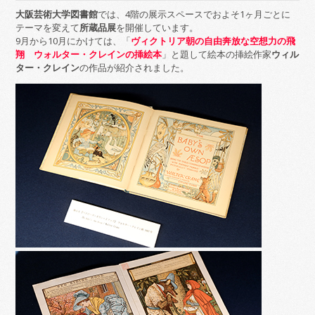
大阪芸術大学図書館
では、4階の展示スペースでおよそ1ヶ月ごとに
テーマを変えて
所蔵品展
を開催しています。
9月から10月にかけては、「
ヴィクトリア朝の自由奔放な空想力の飛
翔 ウォルター・クレインの挿絵本
」と題して絵本の挿絵作家
ウィル
ター・クレイン
の作品が紹介されました。