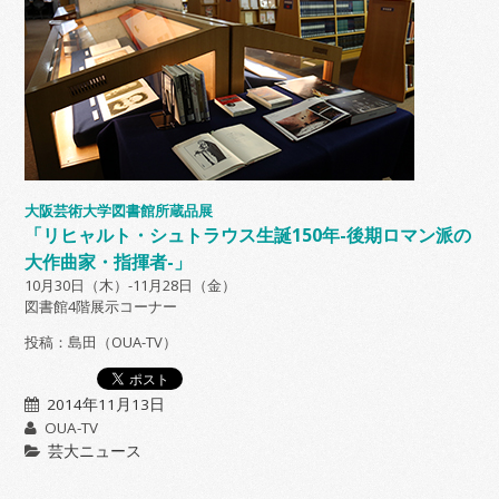
大阪芸術大学図書館所蔵品展
「リヒャルト・シュトラウス生誕150年-後期ロマン派の
大作曲家・指揮者-」
10月30日（木）-11月28日（金）
図書館4階展示コーナー
投稿：島田（OUA-TV）
2014年11月13日
OUA-TV
芸大ニュース