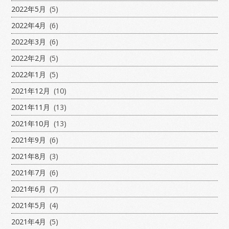
2022年5月
(5)
2022年4月
(6)
2022年3月
(6)
2022年2月
(5)
2022年1月
(5)
2021年12月
(10)
2021年11月
(13)
2021年10月
(13)
2021年9月
(6)
2021年8月
(3)
2021年7月
(6)
2021年6月
(7)
2021年5月
(4)
2021年4月
(5)