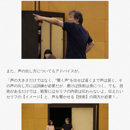
また、声の出し方についてもアドバイスが。
「声の大きさだけではなく、”響く声”を出せば遠くまで声は届く。そ
の声の出し方には訓練が必要だが、磨けば技術は身につく。でも、技
術があるだけでは、観客にはセリフの内容は伝わらないよ。伝えたい
セリフの【イメージ】と、声を響かせる【技術】の両方が必要！」