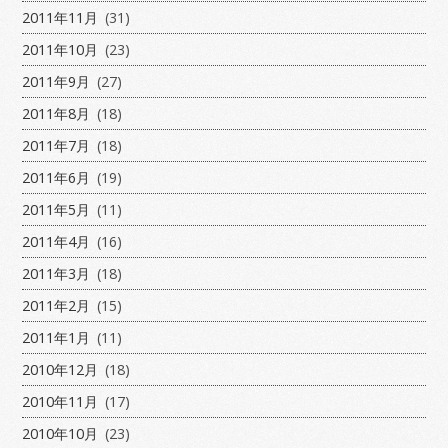
2011年11月
(31)
2011年10月
(23)
2011年9月
(27)
2011年8月
(18)
2011年7月
(18)
2011年6月
(19)
2011年5月
(11)
2011年4月
(16)
2011年3月
(18)
2011年2月
(15)
2011年1月
(11)
2010年12月
(18)
2010年11月
(17)
2010年10月
(23)