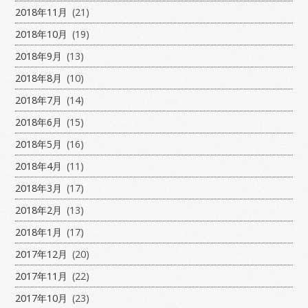
2018年11月
(21)
2018年10月
(19)
2018年9月
(13)
2018年8月
(10)
2018年7月
(14)
2018年6月
(15)
2018年5月
(16)
2018年4月
(11)
2018年3月
(17)
2018年2月
(13)
2018年1月
(17)
2017年12月
(20)
2017年11月
(22)
2017年10月
(23)