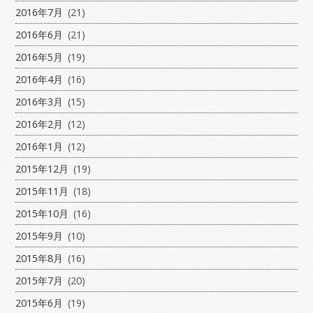
2016年7月
(21)
2016年6月
(21)
2016年5月
(19)
2016年4月
(16)
2016年3月
(15)
2016年2月
(12)
2016年1月
(12)
2015年12月
(19)
2015年11月
(18)
2015年10月
(16)
2015年9月
(10)
2015年8月
(16)
2015年7月
(20)
2015年6月
(19)