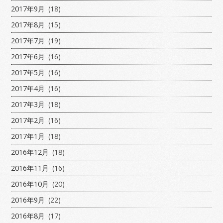
2017年9月
(18)
2017年8月
(15)
2017年7月
(19)
2017年6月
(16)
2017年5月
(16)
2017年4月
(16)
2017年3月
(18)
2017年2月
(16)
2017年1月
(18)
2016年12月
(18)
2016年11月
(16)
2016年10月
(20)
2016年9月
(22)
2016年8月
(17)