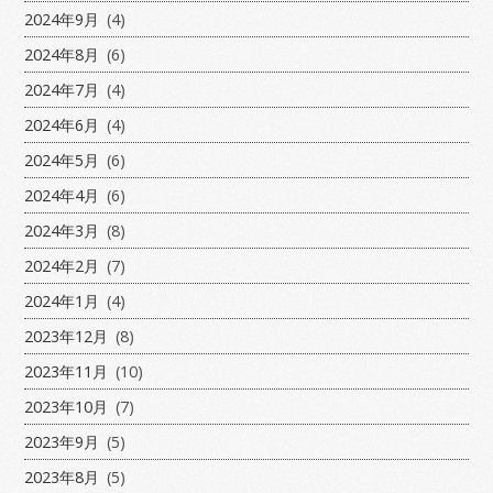
2024年9月
(4)
2024年8月
(6)
2024年7月
(4)
2024年6月
(4)
2024年5月
(6)
2024年4月
(6)
2024年3月
(8)
2024年2月
(7)
2024年1月
(4)
2023年12月
(8)
2023年11月
(10)
2023年10月
(7)
2023年9月
(5)
2023年8月
(5)