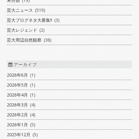
未分類
(19)
芸大ニュース
(519)
芸大ブログネタ大募集!!
(3)
芸大レジェンド
(2)
芸大周辺自然観察
(38)
アーカイブ
2026年6月
(1)
2026年5月
(1)
2026年4月
(1)
2026年3月
(4)
2026年2月
(4)
2026年1月
(5)
2025年12月
(5)