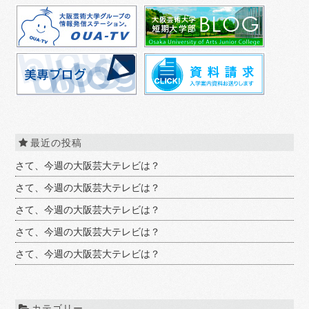
最近の投稿
さて、今週の大阪芸大テレビは？
さて、今週の大阪芸大テレビは？
さて、今週の大阪芸大テレビは？
さて、今週の大阪芸大テレビは？
さて、今週の大阪芸大テレビは？
カテゴリー