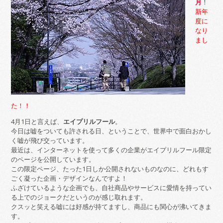
月
！
新年
度に
なり
まし
た！！
4月1日と言えば、
エイプリルフール
。
今日は嘘をついても許される日、ということで、世界中で面白おかし
く嘘が飛び交っています。
最近は、インターネットを使って多くの企業がエイプリルフール限定
のページを公開しています。
この限定ページ、たった1日しか公開されないものなのに、どれもす
ごく凝った企画・デザインなんですよ！
ふざけているような企画でも、自社商品やサービスに愛情を持ってい
る上でのジョークだというのが感じ取れます。
クスッと笑える嘘には好感が持てますし、商品にも関心が沸いてきま
す。