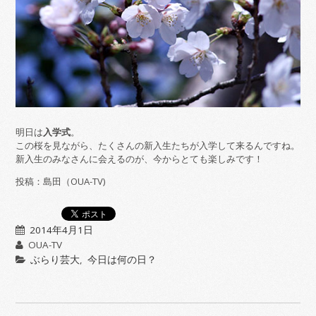
明日は
入学式
。
この桜を見ながら、たくさんの新入生たちが入学して来るんですね。
新入生のみなさんに会えるのが、今からとても楽しみです！
投稿：島田（OUA-TV)
2014年4月1日
OUA-TV
ぶらり芸大
,
今日は何の日？