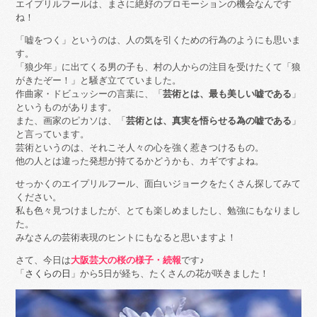
エイプリルフールは、まさに絶好のプロモーションの機会なんです
ね！
「嘘をつく」というのは、人の気を引くための行為のようにも思いま
す。
「狼少年」に出てくる男の子も、村の人からの注目を受けたくて「狼
がきたぞー！」と騒ぎ立てていました。
作曲家・ドビュッシーの言葉に、「
芸術とは、最も美しい嘘である
」
というものがあります。
また、画家のピカソは、「
芸術とは、真実を悟らせる為の嘘である
」
と言っています。
芸術というのは、それこそ人々の心を強く惹きつけるもの。
他の人とは違った発想が持てるかどうかも、カギですよね。
せっかくのエイプリルフール、面白いジョークをたくさん探してみて
ください。
私も色々見つけましたが、とても楽しめましたし、勉強にもなりまし
た。
みなさんの芸術表現のヒントにもなると思いますよ！
さて、今日は
大阪芸大の桜の様子・続報
です♪
「
さくらの日
」から5日が経ち、たくさんの花が咲きました！