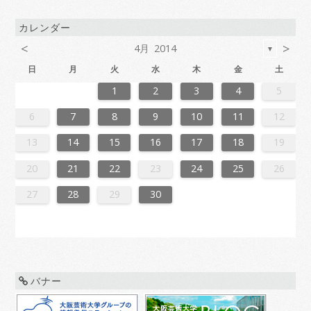
カレンダー
<
>
4月 2014
▼
日
月
火
水
木
金
土
6
2
4
7
7
3
6
1
4
6
2
5
7
3
5
1
1
4
7
2
5
7
3
6
1
4
6
2
3
6
2
4
7
2
5
1
3
6
1
4
4
7
3
5
1
3
6
2
4
7
2
5
5
1
4
6
2
4
7
3
5
1
3
6
6
2
5
7
3
5
1
4
6
2
4
7
1
4
7
2
5
7
3
6
1
4
6
2
2
5
1
3
6
1
4
7
2
5
7
3
3
6
2
4
7
2
5
1
3
6
1
4
4
7
3
5
1
3
6
2
4
7
2
5
6
2
5
7
3
5
1
4
6
2
4
7
7
3
6
1
4
6
2
5
7
3
1
1
4
7
2
5
7
3
6
1
4
6
2
2
5
1
3
6
1
4
7
2
5
7
3
4
7
3
5
1
3
6
2
4
7
2
5
5
1
4
6
2
4
7
3
5
1
3
6
6
2
5
7
3
5
1
4
6
2
4
7
7
3
6
1
4
6
2
5
7
3
5
1
2
5
1
3
6
1
1
2
3
4
5
3
1
4
4
0
3
1
3
2
4
0
2
1
4
2
4
0
3
1
3
0
3
1
4
2
0
3
1
1
4
0
2
0
3
1
4
2
2
1
3
1
4
0
2
0
3
3
2
4
0
2
1
3
1
4
1
4
2
4
0
3
1
3
2
0
3
1
4
2
4
0
0
3
1
4
2
0
3
1
1
4
0
2
0
3
1
4
2
3
2
4
0
2
1
3
1
4
4
0
3
1
3
2
4
0
1
4
2
4
0
3
1
3
2
0
3
1
4
2
4
0
1
4
0
2
0
3
1
4
2
2
1
3
1
4
0
2
0
3
3
2
4
0
2
1
3
1
4
4
0
3
1
3
2
4
0
2
2
0
3
9
8
9
8
8
9
8
9
9
9
8
8
8
9
9
8
9
8
9
8
9
8
9
8
9
9
8
8
9
9
9
8
8
8
9
9
9
8
9
8
9
8
8
9
8
9
9
8
8
9
8
9
9
8
9
8
9
8
9
8
9
8
9
8
8
6
7
8
9
10
11
12
0
6
8
1
1
7
0
5
8
0
6
9
1
7
9
5
5
8
1
6
9
1
7
0
5
8
0
6
7
0
6
8
1
6
9
5
7
0
5
8
8
1
7
9
5
7
0
6
8
1
6
9
9
5
8
0
6
8
1
7
9
5
7
0
0
6
9
1
7
9
5
8
0
6
8
1
5
8
1
6
9
1
7
0
5
8
0
6
6
9
5
7
0
5
8
1
6
9
1
7
7
0
6
8
1
6
9
5
7
0
5
8
8
1
7
9
5
7
0
6
8
1
6
9
0
6
9
1
7
9
5
8
0
6
8
1
1
7
0
5
8
0
6
9
1
7
5
5
8
1
6
9
1
7
0
5
8
0
6
6
9
5
7
0
5
8
1
6
9
1
7
8
1
7
9
5
7
0
6
8
1
6
9
9
5
8
0
6
8
1
7
9
5
7
0
0
6
9
1
7
9
5
8
0
6
8
1
1
7
0
5
8
0
6
9
1
7
9
5
6
9
5
7
0
5
13
14
15
16
17
18
19
7
3
5
8
8
4
7
2
5
7
3
6
8
4
6
2
2
5
8
3
6
8
4
7
2
5
7
3
4
7
3
5
8
3
6
2
4
7
2
5
5
8
4
6
2
4
7
3
5
8
3
6
6
2
5
7
3
5
8
4
6
2
4
7
7
3
6
8
4
6
2
5
7
3
5
8
2
5
8
3
6
8
4
7
2
5
7
3
3
6
2
4
7
2
5
8
3
6
8
4
4
7
3
5
8
3
6
2
4
7
2
5
5
8
4
6
2
4
7
3
5
8
3
6
7
3
6
8
4
6
2
5
7
3
5
8
8
4
7
2
5
7
3
6
8
4
2
2
5
8
3
6
8
4
7
2
5
7
3
3
6
2
4
7
2
5
8
3
6
8
4
5
8
4
6
2
4
7
3
5
8
3
6
6
2
5
7
3
5
8
4
6
2
4
7
7
3
6
8
4
6
2
5
7
3
5
8
8
4
7
2
5
7
3
6
8
4
6
2
3
6
2
4
7
2
20
21
22
23
24
25
26
0
1
9
0
1
9
0
1
9
0
0
0
9
9
1
9
0
0
9
0
1
9
0
1
9
0
9
0
1
9
0
9
9
0
1
0
0
9
9
1
9
0
0
0
1
9
0
1
9
0
1
9
0
1
9
0
9
9
0
1
1
9
0
0
9
0
1
9
0
1
9
0
1
9
0
1
9
9
9
27
28
29
30
バナー