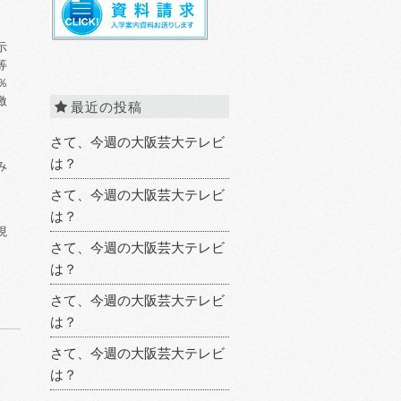
示
等
％
激
最近の投稿
さて、今週の大阪芸大テレビ
は？
み
さて、今週の大阪芸大テレビ
は？
現
さて、今週の大阪芸大テレビ
は？
さて、今週の大阪芸大テレビ
は？
さて、今週の大阪芸大テレビ
は？