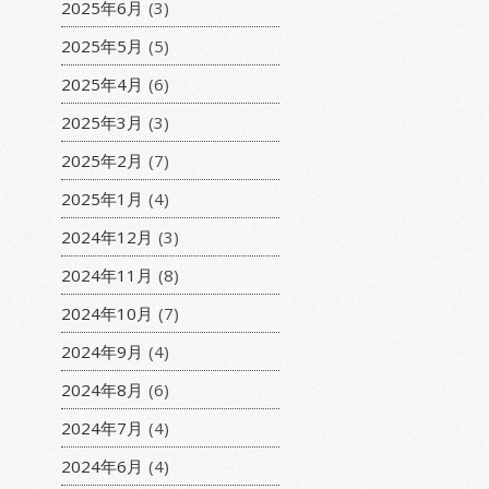
2025年6月
(3)
2025年5月
(5)
2025年4月
(6)
2025年3月
(3)
2025年2月
(7)
2025年1月
(4)
2024年12月
(3)
2024年11月
(8)
2024年10月
(7)
2024年9月
(4)
2024年8月
(6)
2024年7月
(4)
2024年6月
(4)