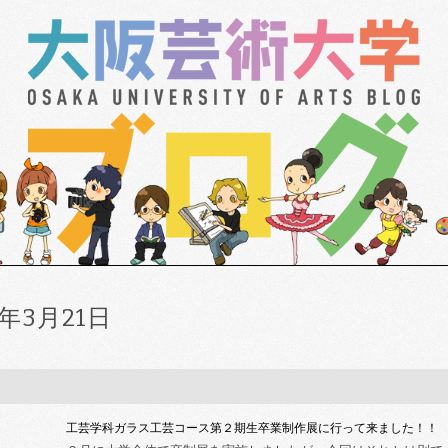
8年3月21日
1
1
1
1
1
1
1
1
1
1
1
1
1
1
1
1
1
1
1
1
1
1
1
1
1
1
1
1
1
1
1
1
1
1
2
2
1
1
2
2
2
1
1
1
2
1
2
1
2
1
2
1
1
2
1
2
2
2
1
1
1
2
2
1
2
1
2
1
2
1
2
1
2
2
1
1
2
2
2
1
1
1
2
2
2
1
2
1
2
1
1
2
1
2
2
1
1
2
1
2
3
3
2
2
1
3
1
3
1
3
2
2
2
3
1
2
3
1
2
3
1
1
2
3
1
2
2
1
3
1
2
3
3
1
3
2
2
1
2
3
1
3
2
3
1
2
3
1
2
3
1
2
1
3
1
2
3
3
2
2
1
3
1
3
1
3
2
2
1
2
3
1
3
3
1
2
3
1
1
2
3
1
2
2
1
3
1
2
3
3
2
2
1
3
1
1
2
3
1
4
4
3
1
3
2
4
2
1
4
2
4
3
1
3
3
1
4
2
3
1
1
4
2
3
1
4
2
2
1
3
1
4
2
3
3
2
4
2
1
3
1
4
1
4
2
4
3
1
3
2
3
1
4
2
4
3
1
4
2
3
1
1
4
2
3
1
4
2
3
2
4
2
1
3
1
4
4
3
1
3
2
4
2
1
4
2
4
3
1
3
2
3
1
4
2
4
1
4
2
3
1
4
2
2
1
3
1
4
2
3
3
2
4
2
1
3
1
4
4
3
1
3
2
4
2
2
3
4
2
5
5
1
4
2
4
3
5
1
3
2
5
3
5
1
4
2
4
1
4
2
5
3
1
4
2
2
5
1
3
1
4
2
5
3
3
2
4
2
5
1
3
1
4
4
3
5
1
3
2
4
2
5
2
5
3
5
1
4
2
4
3
1
4
2
5
3
5
1
1
4
2
5
3
1
4
2
2
5
1
3
1
4
2
5
3
4
3
5
1
3
2
4
2
5
5
1
4
2
4
3
5
1
3
2
5
3
5
1
4
2
4
3
1
4
2
5
3
5
1
2
5
1
3
1
4
2
5
3
3
2
4
2
5
1
3
1
4
4
3
5
1
3
2
4
2
5
5
1
4
2
4
3
5
1
3
3
1
4
工芸学科ガラス工芸コース第２期生卒業制作展に行って来ました！！
7
3
5
8
8
4
7
2
5
7
3
6
8
4
6
2
2
5
8
3
6
8
4
7
2
5
7
3
4
7
3
5
8
3
6
2
4
7
2
5
5
8
4
6
2
4
7
3
5
8
3
6
6
2
5
7
3
5
8
4
6
2
4
7
7
3
6
8
4
6
2
5
7
3
5
8
2
5
8
3
6
8
4
7
2
5
7
3
3
6
2
4
7
2
5
8
3
6
8
4
4
7
3
5
8
3
6
2
4
7
2
5
5
8
4
6
2
4
7
3
5
8
3
6
7
3
6
8
4
6
2
5
7
3
5
8
8
4
7
2
5
7
3
6
8
4
6
2
2
5
8
3
6
8
4
7
2
5
7
3
3
6
2
4
7
2
5
8
3
6
8
4
5
8
4
6
2
4
7
3
5
8
3
6
6
2
5
7
3
5
8
4
6
2
4
7
7
3
6
8
4
6
2
5
7
3
5
8
8
4
7
2
5
7
3
6
8
4
6
3
6
2
4
7
2
8
4
6
9
9
5
8
3
6
8
4
7
9
5
7
3
3
6
9
4
7
9
5
8
3
6
8
4
5
8
4
6
9
4
7
3
5
8
3
6
6
9
5
7
3
5
8
4
6
9
4
7
7
3
6
8
4
6
9
5
7
3
5
8
8
4
7
9
5
7
3
6
8
4
6
9
3
6
9
4
7
9
5
8
3
6
8
4
4
7
3
5
8
3
6
9
4
7
9
5
5
8
4
6
9
4
7
3
5
8
3
6
6
9
5
7
3
5
8
4
6
9
4
7
8
4
7
9
5
7
3
6
8
4
6
9
9
5
8
3
6
8
4
7
9
5
7
3
3
6
9
4
7
9
5
8
3
6
8
4
4
7
3
5
8
3
6
9
4
7
9
5
6
9
5
7
3
5
8
4
6
9
4
7
7
3
6
8
4
6
9
5
7
3
5
8
8
4
7
9
5
7
3
6
8
4
6
9
9
5
8
3
6
8
4
7
9
5
7
4
7
3
5
8
3
10
10
10
10
10
10
10
10
10
10
10
10
10
10
10
10
10
10
10
10
10
10
10
10
10
10
10
10
10
10
10
10
10
9
5
7
6
9
4
7
9
5
8
6
8
4
4
7
5
8
6
9
4
7
9
5
6
9
5
7
5
8
4
6
9
4
7
7
6
8
4
6
9
5
7
5
8
8
4
7
9
5
7
6
8
4
6
9
9
5
8
6
8
4
7
9
5
7
4
7
5
8
6
9
4
7
9
5
5
8
4
6
9
4
7
5
8
6
6
9
5
7
5
8
4
6
9
4
7
7
6
8
4
6
9
5
7
5
8
9
5
8
6
8
4
7
9
5
7
6
9
4
7
9
5
8
6
8
4
4
7
5
8
6
9
4
7
9
5
5
8
4
6
9
4
7
5
8
6
7
6
8
4
6
9
5
7
5
8
8
4
7
9
5
7
6
8
4
6
9
9
5
8
6
8
4
7
9
5
7
6
9
4
7
9
5
8
6
8
5
8
4
6
9
4
10
11
11
10
10
11
11
11
10
10
10
11
10
11
10
11
10
11
10
10
11
10
11
11
11
10
10
10
11
11
10
11
10
11
10
11
10
11
10
11
11
10
10
11
11
11
10
10
10
11
11
11
10
11
10
11
10
10
11
10
11
11
10
10
11
10
6
8
7
5
8
6
9
7
9
5
5
8
6
9
7
5
8
6
7
6
8
6
9
5
7
5
8
8
7
9
5
7
6
8
6
9
9
5
8
6
8
7
9
5
7
6
9
7
9
5
8
6
8
5
8
6
9
7
5
8
6
6
9
5
7
5
8
6
9
7
7
6
8
6
9
5
7
5
8
8
7
9
5
7
6
8
6
9
6
9
7
9
5
8
6
8
7
5
8
6
9
7
9
5
5
8
6
9
7
5
8
6
6
9
5
7
5
8
6
9
7
8
7
9
5
7
6
8
6
9
9
5
8
6
8
7
9
5
7
6
9
7
9
5
8
6
8
7
5
8
6
9
7
9
6
9
5
7
5
11
12
12
11
11
10
12
10
12
10
12
11
11
11
12
10
11
12
10
11
12
10
10
11
12
10
11
11
10
12
10
11
12
12
10
12
11
11
10
11
12
10
12
11
12
10
11
12
10
11
12
10
11
10
12
10
11
12
12
11
11
10
12
10
12
10
12
11
11
10
11
12
10
12
12
10
11
12
10
10
11
12
10
11
11
10
12
10
11
12
12
11
11
10
12
10
10
11
7
9
8
6
9
7
8
6
6
9
7
8
6
9
7
8
7
9
7
6
8
6
9
9
8
6
8
7
9
7
6
9
7
9
8
6
8
7
8
6
9
7
9
6
9
7
8
6
9
7
7
6
8
6
9
7
8
8
7
9
7
6
8
6
9
9
8
6
8
7
9
7
7
8
6
9
7
9
8
6
9
7
8
6
6
9
7
8
6
9
7
7
6
8
6
9
7
8
9
8
6
8
7
9
7
6
9
7
9
8
6
8
7
8
6
9
7
9
8
6
9
7
8
7
6
8
6