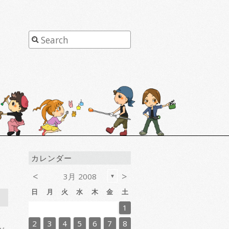
Search
カレンダー
<
>
3月 2008
▼
日
月
火
水
木
金
土
5
1
3
6
6
2
5
3
5
1
4
6
2
4
3
6
1
4
6
2
5
3
5
1
2
5
1
3
6
1
4
2
5
3
3
6
2
4
2
5
1
3
6
1
4
4
3
5
1
3
6
2
4
2
5
5
1
4
6
2
4
3
5
1
3
6
3
6
1
4
6
2
5
3
5
1
1
4
2
5
3
6
1
4
6
2
2
5
1
3
6
1
4
2
5
3
3
6
2
4
2
5
1
3
6
1
4
5
1
4
6
2
4
3
5
1
3
6
6
2
5
3
5
1
4
6
2
4
3
6
1
4
6
2
5
3
5
1
1
4
2
5
3
6
1
4
6
2
3
6
2
4
2
5
1
3
6
1
4
4
3
5
1
3
6
2
4
2
5
5
1
4
6
2
4
3
5
1
3
6
6
2
5
3
5
1
4
6
2
4
1
4
2
5
6
2
4
7
7
3
6
1
4
6
2
5
7
3
5
1
1
4
7
2
5
7
3
6
1
4
6
2
3
6
2
4
7
2
5
1
3
6
1
4
4
7
3
5
1
3
6
2
4
7
2
5
5
1
4
6
2
4
7
3
5
1
3
6
6
2
5
7
3
5
1
4
6
2
4
7
1
4
7
2
5
7
3
6
1
4
6
2
2
5
1
3
6
1
4
7
2
5
7
3
3
6
2
4
7
2
5
1
3
6
1
4
4
7
3
5
1
3
6
2
4
7
2
5
6
2
5
7
3
5
1
4
6
2
4
7
7
3
6
1
4
6
2
5
7
3
5
1
1
4
7
2
5
7
3
6
1
4
6
2
2
5
1
3
6
1
4
7
2
5
7
3
4
7
3
5
1
3
6
2
4
7
2
5
5
1
4
6
2
4
7
3
5
1
3
6
6
2
5
7
3
5
1
4
6
2
4
7
7
3
6
1
4
6
2
5
7
3
5
2
5
1
3
6
1
1
12
10
13
13
12
10
12
11
13
11
10
13
11
13
12
10
12
12
10
13
11
12
10
10
13
11
12
10
13
11
11
10
12
10
13
11
12
12
11
13
11
10
12
10
13
10
13
11
13
12
10
12
11
12
10
13
11
13
12
10
13
11
12
10
10
13
11
12
10
13
11
12
11
13
11
10
12
10
13
13
12
10
12
11
13
11
10
13
11
13
12
10
12
11
12
10
13
11
13
10
13
11
12
10
13
11
11
10
12
10
13
11
12
12
11
13
11
10
12
10
13
13
12
10
12
11
13
11
11
12
8
9
7
8
9
7
7
8
9
7
8
9
8
8
7
9
7
9
7
9
8
8
7
8
9
7
9
8
9
7
8
7
8
9
7
8
8
7
9
7
8
9
9
8
8
7
9
7
9
7
9
8
8
8
9
7
8
9
7
8
9
7
7
8
9
7
8
8
7
9
7
8
9
9
7
9
8
8
7
8
9
7
9
8
9
7
8
9
7
8
9
8
7
9
7
13
11
14
14
10
13
11
13
12
14
10
12
11
14
12
14
10
13
11
13
10
13
11
14
12
10
13
11
11
14
10
12
10
13
11
14
12
12
11
13
11
14
10
12
10
13
13
12
14
10
12
11
13
11
14
11
14
12
14
10
13
11
13
12
10
13
11
14
12
14
10
10
13
11
14
12
10
13
11
11
14
10
12
10
13
11
14
12
13
12
14
10
12
11
13
11
14
14
10
13
11
13
12
14
10
12
11
14
12
14
10
13
11
13
12
10
13
11
14
12
14
10
11
14
10
12
10
13
11
14
12
12
11
13
11
14
10
12
10
13
13
12
14
10
12
11
13
11
14
14
10
13
11
13
12
14
10
12
12
10
13
9
8
9
8
8
9
8
9
9
9
8
8
8
9
9
8
9
8
9
8
9
8
9
8
9
9
8
8
9
9
9
8
8
8
9
9
9
8
9
8
9
8
8
9
8
9
9
8
8
9
8
9
9
8
9
8
9
8
9
8
9
9
8
8
2
3
4
5
6
7
8