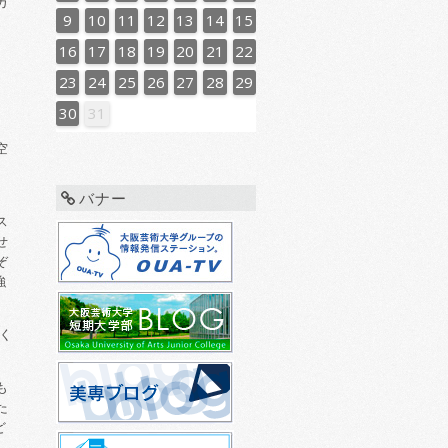
ガ
19
15
17
20
20
16
19
14
17
19
15
18
20
16
18
14
14
17
20
15
18
20
16
19
14
17
19
15
16
19
15
17
20
15
18
14
16
19
14
17
17
20
16
18
14
16
19
15
17
20
15
18
18
14
17
19
15
17
20
16
18
14
16
19
19
15
18
20
16
18
14
17
19
15
17
20
14
17
20
15
18
20
16
19
14
17
19
15
15
18
14
16
19
14
17
20
15
18
20
16
16
19
15
17
20
15
18
14
16
19
14
17
17
20
16
18
14
16
19
15
17
20
15
18
19
15
18
20
16
18
14
17
19
15
17
20
20
16
19
14
17
19
15
18
20
16
18
14
14
17
20
15
18
20
16
19
14
17
19
15
15
18
14
16
19
14
17
20
15
18
20
16
17
20
16
18
14
16
19
15
17
20
15
18
18
14
17
19
15
17
20
16
18
14
16
19
19
15
18
20
16
18
14
17
19
15
17
20
20
16
19
14
17
19
15
18
20
16
18
15
18
14
16
19
14
20
16
18
21
21
17
20
15
18
20
16
19
21
17
19
15
15
18
21
16
19
21
17
20
15
18
20
16
17
20
16
18
21
16
19
15
17
20
15
18
18
21
17
19
15
17
20
16
18
21
16
19
19
15
18
20
16
18
21
17
19
15
17
20
20
16
19
21
17
19
15
18
20
16
18
21
15
18
21
16
19
21
17
20
15
18
20
16
16
19
15
17
20
15
18
21
16
19
21
17
17
20
16
18
21
16
19
15
17
20
15
18
18
21
17
19
15
17
20
16
18
21
16
19
20
16
19
21
17
19
15
18
20
16
18
21
21
17
20
15
18
20
16
19
21
17
19
15
15
18
21
16
19
21
17
20
15
18
20
16
16
19
15
17
20
15
18
21
16
19
21
17
18
21
17
19
15
17
20
16
18
21
16
19
19
15
18
20
16
18
21
17
19
15
17
20
20
16
19
21
17
19
15
18
20
16
18
21
21
17
20
15
18
20
16
19
21
17
19
16
19
15
17
20
15
9
10
11
12
13
14
15
26
22
24
27
27
23
26
21
24
26
22
25
27
23
25
21
21
24
27
22
25
27
23
26
21
24
26
22
23
26
22
24
27
22
25
21
23
26
21
24
24
27
23
25
21
23
26
22
24
27
22
25
25
21
24
26
22
24
27
23
25
21
23
26
26
22
25
27
23
25
21
24
26
22
24
27
21
24
27
22
25
27
23
26
21
24
26
22
22
25
21
23
26
21
24
27
22
25
27
23
23
26
22
24
27
22
25
21
23
26
21
24
24
27
23
25
21
23
26
22
24
27
22
25
26
22
25
27
23
25
21
24
26
22
24
27
27
23
26
21
24
26
22
25
27
23
25
21
21
24
27
22
25
27
23
26
21
24
26
22
22
25
21
23
26
21
24
27
22
25
27
23
24
27
23
25
21
23
26
22
24
27
22
25
25
21
24
26
22
24
27
23
25
21
23
26
26
22
25
27
23
25
21
24
26
22
24
27
27
23
26
21
24
26
22
25
27
23
25
22
25
21
23
26
21
27
23
25
28
28
24
27
22
25
27
23
26
28
24
26
22
22
25
28
23
26
28
24
27
22
25
27
23
24
27
23
25
28
23
26
22
24
27
22
25
25
28
24
26
22
24
27
23
25
28
23
26
26
22
25
27
23
25
28
24
26
22
24
27
27
23
26
28
24
26
22
25
27
23
25
28
22
25
28
23
26
28
24
27
22
25
27
23
23
26
22
24
27
22
25
28
23
26
28
24
24
27
23
25
28
23
26
22
24
27
22
25
25
28
24
26
22
24
27
23
25
28
23
26
27
23
26
28
24
26
22
25
27
23
25
28
28
24
27
22
25
27
23
26
28
24
26
22
22
25
28
23
26
28
24
27
22
25
27
23
23
26
22
24
27
22
25
28
23
26
28
24
25
28
24
26
22
24
27
23
25
28
23
26
26
22
25
27
23
25
28
24
26
22
24
27
27
23
26
28
24
26
22
25
27
23
25
28
28
24
27
22
25
27
23
26
28
24
26
23
26
22
24
27
22
16
17
18
19
20
21
22
29
30
28
31
29
30
28
28
31
29
30
28
31
29
29
29
28
30
28
31
30
28
30
29
29
28
31
29
30
28
30
29
30
28
31
29
28
31
29
30
28
31
29
28
30
28
31
29
30
29
29
28
30
28
31
30
28
30
29
29
29
30
28
31
29
30
28
31
29
30
28
28
31
29
30
28
31
29
28
30
28
31
29
30
30
28
30
29
29
28
31
29
30
28
30
29
30
28
31
29
30
28
31
29
30
29
28
30
28
30
31
29
30
31
29
30
31
29
30
30
30
29
29
31
29
30
30
29
30
31
29
30
31
29
30
29
30
31
29
30
29
29
30
31
30
30
29
29
31
29
30
30
30
31
29
30
31
29
30
31
29
30
31
29
30
29
29
30
31
31
29
30
30
29
30
31
29
30
31
29
30
31
29
30
31
29
29
23
24
25
26
27
28
29
30
31
空
バナー
ス
せ
ぞ
強
く
も
た
ど