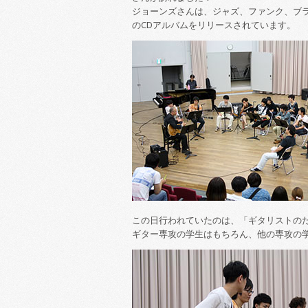
ジョーンズさんは、ジャズ、ファンク、ブ
のCDアルバムをリリースされています。
この日行われていたのは、「ギタリストの
ギター専攻の学生はもちろん、他の専攻の