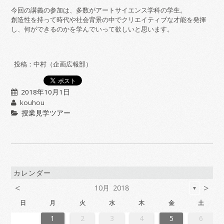
今回の講義の参加は、多数がアートサイエンス学科の学生。
創造性を持って時代や社会背景の中でクリエイティブな才能を発揮
し、何ができるのかを学んでいって欲しいと思います。
投稿：中村（企画広報部）
2018年10月1日
kouhou
授業見学ツアー
カレンダー
<
>
10月 2018
▼
日
月
火
水
木
金
土
6
2
4
7
7
3
6
1
4
6
2
5
7
3
5
1
1
4
7
2
5
7
3
6
1
4
6
2
3
6
2
4
7
2
5
1
3
6
1
4
4
7
3
5
1
3
6
2
4
7
2
5
5
1
4
6
2
4
7
3
5
1
3
6
6
2
5
7
3
5
1
4
6
2
4
7
1
4
7
2
5
7
3
6
1
4
6
2
2
5
1
3
1
4
7
2
5
7
3
3
6
2
4
7
2
5
1
3
6
1
4
4
7
3
5
1
3
6
2
4
7
2
5
6
2
5
7
3
5
1
4
6
2
4
7
7
3
6
1
4
6
2
5
7
3
5
1
1
4
7
2
5
7
3
6
1
4
6
2
2
5
1
3
6
1
4
7
2
5
7
3
4
7
3
5
1
3
6
2
4
7
2
5
5
1
4
6
2
4
7
3
5
1
3
6
6
2
5
7
3
5
1
4
6
2
4
7
7
3
6
1
4
6
2
5
7
3
5
1
2
5
1
3
6
1
1
2
3
4
5
6