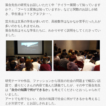
落合先生の研究をお話しいただく中「テイラー展開って知っています
か？」「フーリエ変換は知っていますか」などと関数のお話しが続
き、学生達は？？とアタフタ･･･。
芸大生は文系の学生が多いので、高校数学はなかなか苦手だった人が
多いのかもしれませんね。
落合先生はそんな学生たちに、わかりやすく説明をしてくださってい
ました。
研究テーマや作品、ファッションから現在の社会の問題まで幅広い話
題で、盛りだくさんの内容で進んだ講義でしたが、その中で落合先生
は
「自分の知識で何ができるか」
を考えてくださいとおっしゃられて
いました。
アートでも何でもいい、自分の知識で社会に何ができるかを考えるこ
とが大切です。とお話しされました。