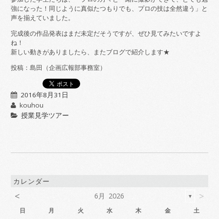
強になった！同じように真似たつもりでも、プロの技は全然違う」と
声を揃えていました。
完成後の作品発表はまだ未定だそうですが、ぜひ見てみたいですよ
ね！
新しい動きがありましたら、またブログで紹介します★
投稿：島田（企画広報部事務室）
2016年8月31日
kouhou
授業見学ツアー
カレンダー
<
>
6月 2026
▼
日
月
火
水
木
金
土