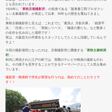
とも言われています。
1926年に「
東映京都撮影所
」の前身である「阪東妻三郎プロダクシ
ョン太秦撮影所」が発足して以来、90年もの歴史を重ねてきまし
た。
東映京都撮影所と言えば、これまでに「素浪人 月影兵庫」「銭形平
次」「任侠シリーズ」「実録シリーズ」「極道の妻たち」など数多く
の名作を生み出した場所です！
実は、大阪芸大の卒業生もスタッフとしてたくさん活躍しているんで
すよ！
今回の撮影場所になったのは、京都撮影所に隣接する「
東映太秦映画
村
」。
村内に再現された江戸の町では、実際のテレビや映画の撮影も行わ
れ、その様子を見学することができるテーマパークとして人気を集め
ています。
撮影所・映画村で学生が実習を行うのは、初めてのことだそうで
す！！