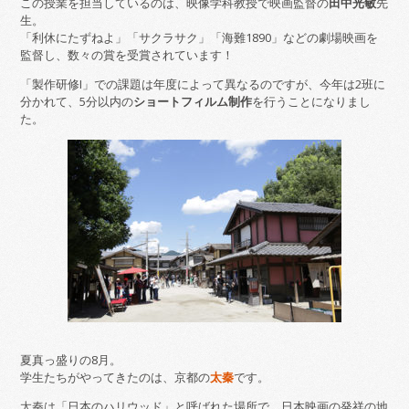
この授業を担当しているのは、映像学科教授で映画監督の
田中光敏
先
生。
「利休にたずねよ」「サクラサク」「海難1890」などの劇場映画を
監督し、数々の賞を受賞されています！
「製作研修I」での課題は年度によって異なるのですが、今年は2班に
分かれて、5分以内の
ショートフィルム制作
を行うことになりまし
た。
夏真っ盛りの8月。
学生たちがやってきたのは、京都の
太秦
です。
太秦は「日本のハリウッド」と呼ばれた場所で、日本映画の発祥の地