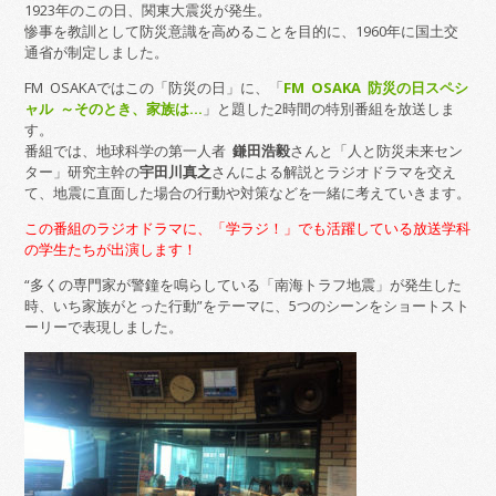
1923年のこの日、関東大震災が発生。
惨事を教訓として防災意識を高めることを目的に、1960年に国土交
通省が制定しました。
FM OSAKAではこの「防災の日」に、「
FM OSAKA 防災の日スペシ
ャル ～そのとき、家族は…
」と題した2時間の特別番組を放送しま
す。
番組では、地球科学の第一人者
鎌田浩毅
さんと「人と防災未来セン
ター」研究主幹の
宇田川真之
さんによる解説とラジオドラマを交え
て、地震に直面した場合の行動や対策などを一緒に考えていきます。
この番組のラジオドラマに、「学ラジ！」でも活躍している放送学科
の学生たちが出演します！
“多くの専門家が警鐘を鳴らしている「南海トラフ地震」が発生した
時、いち家族がとった行動”をテーマに、5つのシーンをショートスト
ーリーで表現しました。