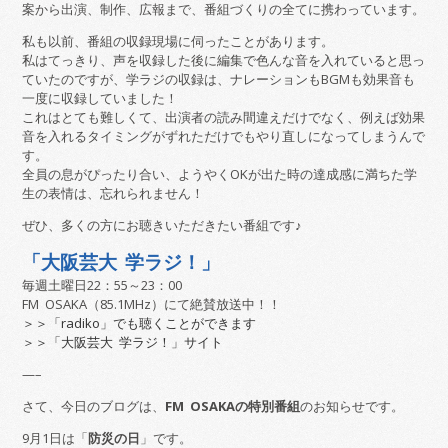
案から出演、制作、広報まで、番組づくりの全てに携わっています。
私も以前、番組の収録現場に伺ったことがあります。
私はてっきり、声を収録した後に編集で色んな音を入れていると思っ
ていたのですが、学ラジの収録は、ナレーションもBGMも効果音も
一度に収録していました！
これはとても難しくて、出演者の読み間違えだけでなく、例えば効果
音を入れるタイミングがずれただけでもやり直しになってしまうんで
す。
全員の息がぴったり合い、ようやくOKが出た時の達成感に満ちた学
生の表情は、忘れられません！
ぜひ、多くの方にお聴きいただきたい番組です♪
「大阪芸大 学ラジ！」
毎週土曜日22：55～23：00
FM OSAKA（85.1MHz）にて絶賛放送中！！
＞＞「radiko」でも聴くことができます
＞＞「大阪芸大 学ラジ！」サイト
—–
さて、今日のブログは、
FM OSAKAの特別番組
のお知らせです。
9月1日は「
防災の日
」です。