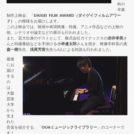
科の
卒業
制作上映会、「
DAIGEI FILM AWARD（ダイゲイフィルムアワー
ド）
」の模様をお届けします。
この上映会では、映画や表現映像、特撮、アニメ作品などの上映の
他、シナリオや論文などの展示も行われました。
また、芸大出身のゲストとして、株式会社ガイナックスの
赤井孝美
さ
んと特撮番組などを手掛ける
小串遼太郎
さんを招き、映像学科長の
大
森一樹
先生、
浅尾芳宣
先生ら4人による対談も行われました。
最後
にお
届け
する
の
は、
大阪
芸術
大学
から
生ま
れた
音楽を紹介する、「
OUAミュージックライブラリー
」のコーナーで
す！