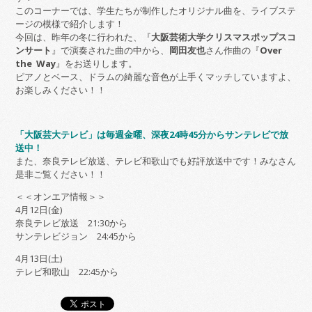
このコーナーでは、学生たちが制作したオリジナル曲を、ライブステ
ージの模様で紹介します！
今回は、昨年の冬に行われた、『
大阪芸術大学クリスマスポップスコ
ンサート
』で演奏された曲の中から、
岡田友也
さん作曲の『
Over
the Way
』をお送りします。
ピアノとベース、ドラムの綺麗な音色が上手くマッチしていますよ、
お楽しみください！！
「大阪芸大テレビ」は毎週金曜、深夜24時45分からサンテレビで放
送中！
また、奈良テレビ放送、テレビ和歌山でも好評放送中です！みなさん
是非ご覧ください！！
＜＜オンエア情報＞＞
4月12日(金)
奈良テレビ放送 21:30から
サンテレビジョン 24:45から
4月13日(土)
テレビ和歌山 22:45から