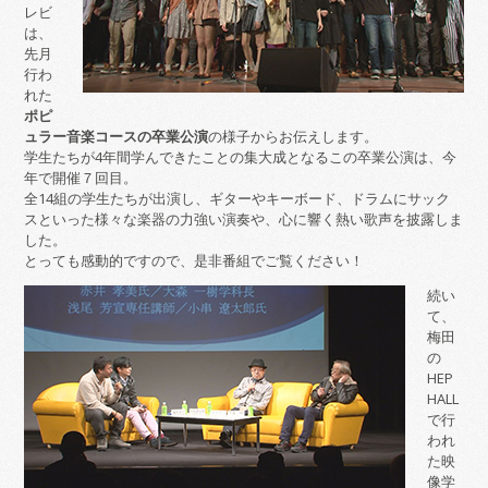
レビ
は、
先月
行わ
れた
ポピ
ュラー音楽コースの卒業公演
の様子からお伝えします。
学生たちが4年間学んできたことの集大成となるこの卒業公演は、今
年で開催７回目。
全14組の学生たちが出演し、ギターやキーボード、ドラムにサック
スといった様々な楽器の力強い演奏や、心に響く熱い歌声を披露しま
した。
とっても感動的ですので、是非番組でご覧ください！
続い
て、
梅田
の
HEP
HALL
で行
われ
た映
像学