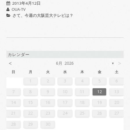
2013年4月12日
OUA-TV
さて、今週の大阪芸大テレビは？
カレンダー
<
>
6月 2026
▼
日
月
火
水
木
金
土
2
4
7
7
3
6
1
4
6
2
5
7
3
5
1
1
4
7
2
5
7
3
6
1
4
6
2
3
6
2
4
7
2
5
1
3
6
1
4
4
7
3
5
1
3
6
2
4
7
2
5
5
1
4
6
2
4
7
3
5
1
3
6
6
2
5
7
3
5
1
4
6
2
4
7
1
4
7
2
5
7
3
6
1
4
6
2
2
5
1
3
6
1
4
7
2
5
7
3
3
6
2
4
7
2
5
1
3
6
1
4
4
7
3
5
1
3
6
2
4
7
2
5
6
2
5
7
3
5
1
4
6
2
4
7
7
3
6
1
4
6
2
5
7
3
5
1
1
4
7
2
5
7
3
6
1
4
6
2
2
5
1
3
6
1
4
7
2
5
7
3
4
7
3
5
1
3
6
2
4
7
2
5
5
1
4
6
2
4
7
3
5
1
3
6
6
2
5
7
3
5
1
4
6
2
4
7
7
3
6
1
4
6
2
5
7
3
5
1
2
5
1
3
6
1
1
2
3
4
5
6
1
4
4
0
3
1
3
2
4
0
2
1
4
2
4
0
3
1
3
0
3
1
4
2
0
3
1
1
4
0
2
0
3
1
4
2
2
1
3
1
4
0
2
0
3
3
2
4
0
2
1
3
1
4
1
4
2
4
0
3
1
3
2
0
3
1
4
2
4
0
0
3
1
4
2
0
3
1
1
4
0
2
0
3
1
4
2
3
2
4
0
2
1
3
1
4
4
0
3
1
3
2
4
0
2
1
4
2
4
0
3
1
3
2
0
3
1
4
2
4
0
1
4
0
2
0
3
1
4
2
2
1
3
1
4
0
2
0
3
3
2
4
0
2
1
3
1
4
4
0
3
1
3
2
4
0
2
2
0
3
9
8
9
8
8
9
8
9
9
9
8
8
8
9
9
8
9
8
9
8
9
8
9
8
9
9
8
8
9
9
9
8
8
8
9
9
9
8
9
8
9
8
8
9
8
9
9
8
8
9
8
9
9
8
9
8
9
8
9
8
9
8
9
8
8
7
8
9
10
11
12
13
6
8
1
1
7
0
5
8
0
6
9
1
7
9
5
5
8
1
6
9
1
7
0
5
8
0
6
7
0
6
8
1
6
9
5
7
0
5
8
8
1
7
9
5
7
0
6
8
1
6
9
9
5
8
0
6
8
1
7
9
5
7
0
0
6
9
1
7
9
5
8
0
6
8
1
5
8
1
6
9
1
7
0
5
8
0
6
6
9
5
7
0
5
8
1
6
9
1
7
7
0
6
8
1
6
9
5
7
0
5
8
8
1
7
9
5
7
0
6
8
1
6
9
0
6
9
1
7
9
5
8
0
6
8
1
1
7
0
5
8
0
6
9
1
7
9
5
5
8
1
6
9
1
7
0
5
8
0
6
6
9
5
7
0
5
8
1
6
9
1
7
8
1
7
9
5
7
0
6
8
1
6
9
9
5
8
0
6
8
1
7
9
5
7
0
0
6
9
1
7
9
5
8
0
6
8
1
1
7
0
5
8
0
6
9
1
7
9
5
6
9
5
7
0
5
14
15
16
17
18
19
20
3
5
8
8
4
7
2
5
7
3
6
8
4
6
2
2
5
8
3
6
8
4
7
2
5
7
3
4
7
3
5
8
3
6
2
4
7
2
5
5
8
4
6
2
4
7
3
5
8
3
6
6
2
5
7
3
5
8
4
6
2
4
7
7
3
6
8
4
6
2
5
7
3
5
8
2
5
8
3
6
8
4
7
2
5
7
3
3
6
2
4
7
2
5
8
3
6
8
4
4
7
3
5
8
3
6
2
4
7
2
5
5
8
4
6
2
4
7
3
5
8
3
6
7
3
6
8
4
6
2
5
7
3
5
8
8
4
7
2
5
7
3
6
8
4
6
2
2
5
8
3
6
8
4
7
2
5
7
3
3
6
2
4
7
2
5
8
3
6
8
4
5
8
4
6
2
4
7
3
5
8
3
6
6
2
5
7
3
5
8
4
6
2
4
7
7
3
6
8
4
6
2
5
7
3
5
8
8
4
7
2
5
7
3
6
8
4
6
2
3
6
2
4
7
2
21
22
23
24
25
26
27
0
1
9
0
1
9
0
1
9
0
0
0
9
9
1
9
0
0
9
0
1
9
0
1
9
0
9
0
1
9
0
9
9
0
1
0
0
9
9
1
9
0
0
0
1
9
0
1
9
0
1
9
0
1
9
0
9
9
0
1
1
9
0
0
9
0
1
9
0
1
9
0
1
9
0
1
9
9
9
28
29
30