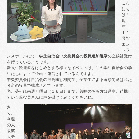
こん
にち
は！
現
在、
１１
号館
エン
トラ
ンスホールにて、
学生自治会中央委員会
の
役員追加選挙
の立候補受付
を行っているようです。
新入生歓迎祭をはじめとする様々なイベントは、この学生自治会の学
生たちによって企画・運営されているんですよ。
中央委員会は自治会の最高執行機関で、全学生による選挙で選ばれた
８名の役員で構成されています。
尚、受付は来週月曜日（１５日）まで。興味のある方は是非、待機し
ている現役員さんに声を掛けてみてくださいね。
さ
て、
今週
の大
阪芸
大テ