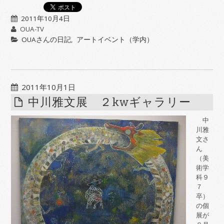
2011年10月4日
OUA-TV
OUAさんの日記
,
アートイベント（学内）
2011年10月1日
中川雅文展 ２kwギャラリー
中
川雅
文さ
ん
（美
術学
科９
７
卒）
の個
展が