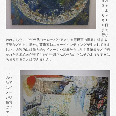
８月
２９
日よ
り９
月１
０日
まで
行な
われました。1980年代ヨーロッパやアメリカ等現実の世界に対する
不安などから、新たな芸術運動ニューペインティングが生まれてきま
した。内容的には暴力的なイメージや乱暴そうに見える筆痕などで描
かれた具象絵画が主でしたが中川さんの作品からはそのような要素は
あまり見ることはできません。
こ
の作
品で
はイ
メー
ジや
色彩
はフ
ァン