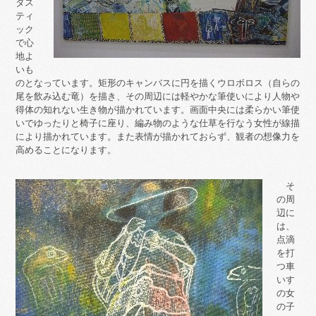
タス
ティ
ック
で心
地よ
いも
のとなっています。矩形のキャンバスに円を描くウロボロス（自らの
尾を飲み込む竜）を描き、その周辺には軽やかな筆使いにより人物や
得体の知れない生き物が描かれています。画面中央には柔らかい筆使
いでゆったりと椅子に座り、編み物のような仕草を行なう女性が線描
により描かれています。また表情が描かれておらず、観者の想像力を
高めることになります。
そ
の周
辺に
は、
点滴
を打
つ車
いす
の女
の子