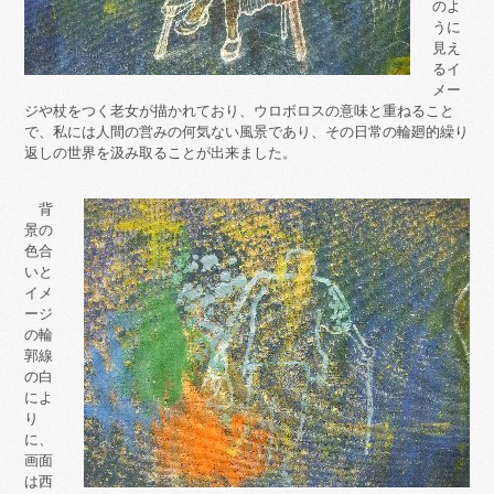
のよ
うに
見え
るイ
メー
ジや杖をつく老女が描かれており、ウロボロスの意味と重ねること
で、私には人間の営みの何気ない風景であり、その日常の輪廻的繰り
返しの世界を汲み取ることが出来ました。
背
景の
色合
いと
イメ
ージ
の輪
郭線
の白
によ
り
に、
画面
は西