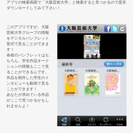
アプリの検索画面で「大阪芸術大学」と検索すると見つかるので是非
ダウンロードしてみて下さい！
このアプリですが、大阪
芸術大学グループの情報
をデジタルパンフレット
形式で見ることができま
す！
各校のパンフレットはも
ちろん、学生作品オーク
ションの情報もここで見
ることができるんです。
作品を制作した学生のイ
ンタビューも動画で見る
ことができます！
あなたが求めている作品
がここで見つかるかもし
れませんよ！