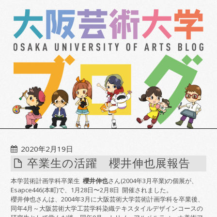
2020年2月19日
卒業生の活躍 櫻井伸也展報告
本学芸術計画学科卒業生
櫻井伸也
さん(2004年3月卒業)の個展が、
Esapce446(本町)で、1月28日〜2月8日 開催されました。
櫻井伸也さんは、2004年3月に大阪芸術大学芸術計画学科を卒業後、
同年4月～大阪芸術大学工芸学科染織テキスタイルデザインコースの