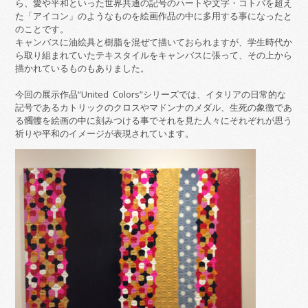
ら、愛や平和といった世界共通の記号のハートや文字・コトバを超え
た「アイコン」のようなものを絵画作品の中に多用する事になったと
のことです。
キャンバスに油絵具と樹脂を混ぜて描いておられますが、学生時代か
ら取り組まれていたテキスタイルをキャンバスに張って、その上から
描かれているものもありました。
今回の展示作品“United Colors”シリーズでは、イタリアの日常的な
記号であるカトリックのクロスやマドンナのメダル、生死の象徴であ
る髑髏を絵画の中に刻みつける事でそれを見た人々にそれぞれが思う
祈りや平和のイメージが表現されています。