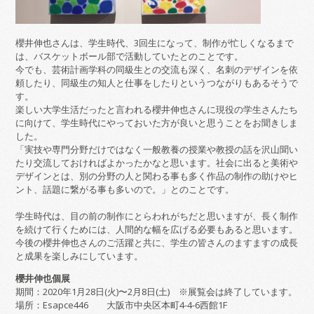
櫻井伸也さんは、学生時代、3回生になって、制作が忙しくなるまで
は、バスケットボール部で活動していたとのことです。
今でも、芸術計画学科の同級生との交流も深く、名刺のデザインを依
頼したり、同級生の知人と仕事をしたりというつながりもあるそうで
す。
楽しい大学生活だったと言われる櫻井伸也さんに現役の学生さんたち
に向けて、学生時代にやっておいた方が良いと思うことをお聞きしま
した。
「実技や専門分野だけではなく一般教養の授業や教授の話を沢山聞い
たり交流しておければよかったかなと思います。社会に出ると美術や
デザインとは、別の分野の人と関わる事も多く作品の制作の助けやヒ
ント、話題に繋がる事も多いので。」とのことです。
学生時代は、目の前の制作にとらわれがちだと思いますが、長く制作
を続けて行くためには、人間的な幅を広げる必要もあると思います。
今後の櫻井伸也さんのご活躍と共に、学生の皆さんのますますの成長
と成果を楽しみにしています。
櫻井伸也個展
期間：2020年1月28日(火)〜2月8日(土) ※展覧会は終了しています。
場所：Esapce446 大阪市中央区本町4-4-6西館1F