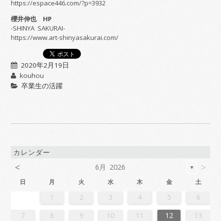
https://espace446.com/?p=3932
櫻井伸也 HP
-SHINYA SAKURAI-
https://www.art-shinyasakurai.com/
2020年2月19日
kouhou
卒業生の活躍
カレンダー
<
>
6月 2026
▼
日
月
火
水
木
金
土
2
4
7
7
3
6
1
4
6
2
5
7
3
5
1
1
4
7
2
5
7
3
6
1
4
6
2
3
6
2
4
7
2
5
1
3
6
1
4
4
7
3
5
1
3
6
2
4
7
2
5
5
1
4
6
2
4
7
3
5
1
3
6
6
2
5
7
3
5
1
4
6
2
4
7
1
4
7
2
5
7
3
6
1
4
6
2
2
5
1
3
6
1
4
7
2
5
7
3
3
6
2
4
7
2
5
1
3
6
1
4
4
7
3
5
1
3
6
2
4
7
2
5
6
2
5
7
3
5
1
4
6
2
4
7
7
3
6
1
4
6
2
5
7
3
5
1
1
4
7
2
5
7
3
6
1
4
6
2
2
5
1
3
6
1
4
7
2
5
7
3
4
7
3
5
1
3
6
2
4
7
2
5
5
1
4
6
2
4
7
3
5
1
3
6
6
2
5
7
3
5
1
4
6
2
4
7
7
3
6
1
4
6
2
5
7
3
5
1
2
5
1
3
6
1
1
2
3
4
5
6
1
4
4
0
3
1
3
2
4
0
2
1
4
2
4
0
3
1
3
0
3
1
4
2
0
3
1
1
4
0
2
0
3
1
4
2
2
1
3
1
4
0
2
0
3
3
2
4
0
2
1
3
1
4
1
4
2
4
0
3
1
3
2
0
3
1
4
2
4
0
0
3
1
4
2
0
3
1
1
4
0
2
0
3
1
4
2
3
2
4
0
2
1
3
1
4
4
0
3
1
3
2
4
0
2
1
4
2
4
0
3
1
3
2
0
3
1
4
2
4
0
1
4
0
2
0
3
1
4
2
2
1
3
1
4
0
2
0
3
3
2
4
0
2
1
3
1
4
4
0
3
1
3
2
4
0
2
2
0
3
9
8
9
8
8
9
8
9
9
9
8
8
8
9
9
8
9
8
9
8
9
8
9
8
9
9
8
8
9
9
9
8
8
8
9
9
9
8
9
8
9
8
8
9
8
9
9
8
8
9
8
9
9
8
9
8
9
8
9
8
9
8
9
8
8
7
8
9
10
11
12
13