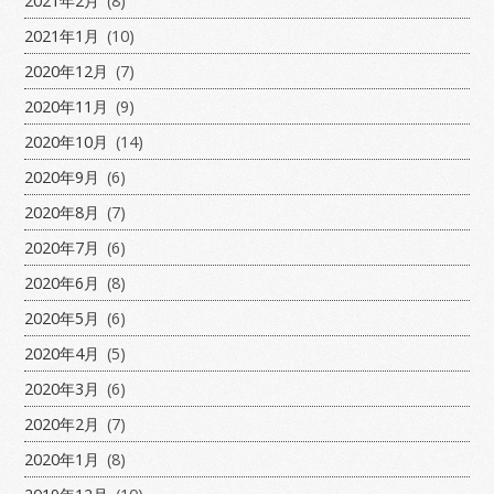
2021年2月
(8)
2021年1月
(10)
2020年12月
(7)
2020年11月
(9)
2020年10月
(14)
2020年9月
(6)
2020年8月
(7)
2020年7月
(6)
2020年6月
(8)
2020年5月
(6)
2020年4月
(5)
2020年3月
(6)
2020年2月
(7)
2020年1月
(8)