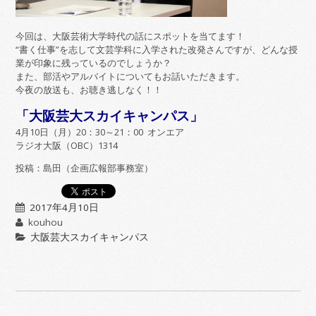
今回は、大阪芸術大学時代の話にスポットを当てます！
“書く仕事”を志して文芸学科に入学された改発さんですが、どんな授
業が印象に残っているのでしょうか？
また、部活やアルバイトについてもお話いただきます。
今夜の放送も、お聴き逃しなく！！
「大阪芸大スカイキャンパス」
4月10日（月）20：30～21：00 オンエア
ラジオ大阪（OBC）1314
投稿：島田（企画広報部事務室）
2017年4月10日
kouhou
大阪芸大スカイキャンパス