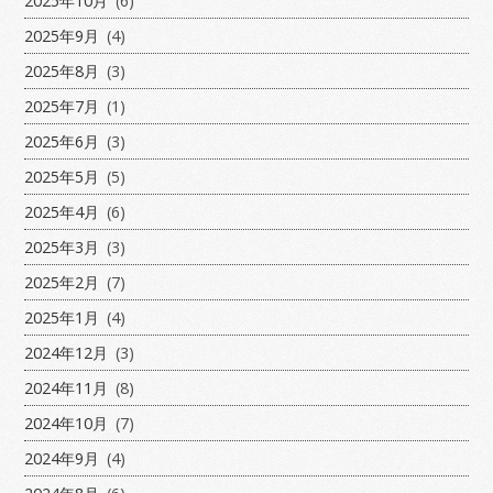
2025年10月
(6)
2025年9月
(4)
2025年8月
(3)
2025年7月
(1)
2025年6月
(3)
2025年5月
(5)
2025年4月
(6)
2025年3月
(3)
2025年2月
(7)
2025年1月
(4)
2024年12月
(3)
2024年11月
(8)
2024年10月
(7)
2024年9月
(4)