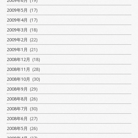
2009年6月
(19)
2009年5月
(17)
2009年4月
(17)
2009年3月
(18)
2009年2月
(22)
2009年1月
(21)
2008年12月
(18)
2008年11月
(28)
2008年10月
(30)
2008年9月
(29)
2008年8月
(26)
2008年7月
(30)
2008年6月
(27)
2008年5月
(26)