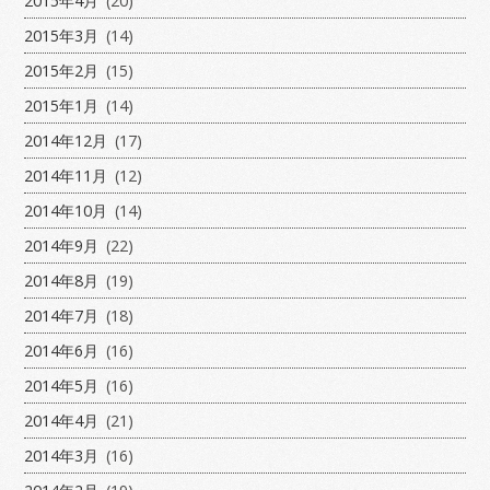
2015年4月
(20)
2015年3月
(14)
2015年2月
(15)
2015年1月
(14)
2014年12月
(17)
2014年11月
(12)
2014年10月
(14)
2014年9月
(22)
2014年8月
(19)
2014年7月
(18)
2014年6月
(16)
2014年5月
(16)
2014年4月
(21)
2014年3月
(16)