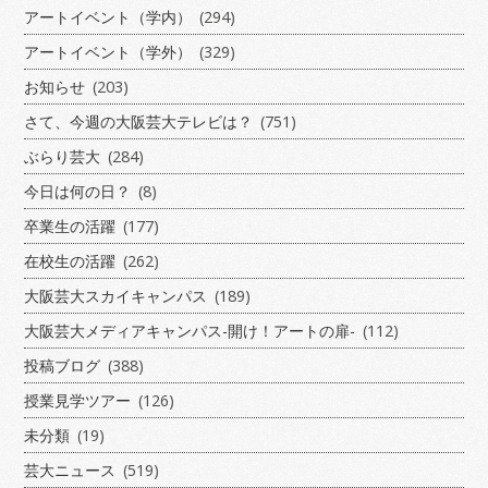
アートイベント（学内）
(294)
アートイベント（学外）
(329)
お知らせ
(203)
さて、今週の大阪芸大テレビは？
(751)
ぶらり芸大
(284)
今日は何の日？
(8)
卒業生の活躍
(177)
在校生の活躍
(262)
大阪芸大スカイキャンパス
(189)
大阪芸大メディアキャンパス-開け！アートの扉-
(112)
投稿ブログ
(388)
授業見学ツアー
(126)
未分類
(19)
芸大ニュース
(519)