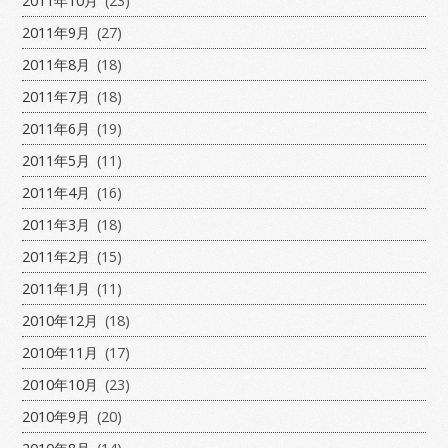
2011年10月
(23)
2011年9月
(27)
2011年8月
(18)
2011年7月
(18)
2011年6月
(19)
2011年5月
(11)
2011年4月
(16)
2011年3月
(18)
2011年2月
(15)
2011年1月
(11)
2010年12月
(18)
2010年11月
(17)
2010年10月
(23)
2010年9月
(20)