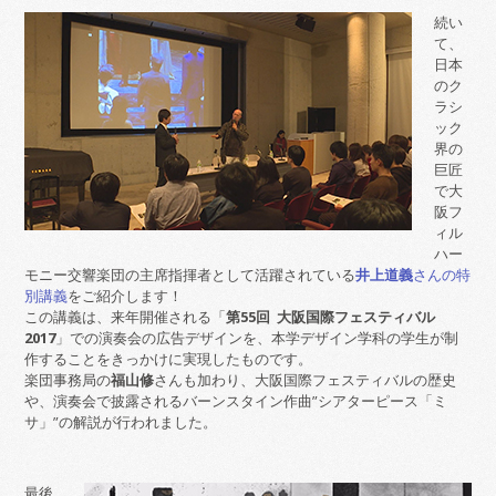
続い
て、
日本
のク
ラシ
ック
界の
巨匠
で大
阪フ
ィル
ハー
モニー交響楽団の主席指揮者として活躍されている
井上道義
さんの特
別講義
をご紹介します！
この講義は、来年開催される「
第55回 大阪国際フェスティバル
2017
」での演奏会の広告デザインを、本学デザイン学科の学生が制
作することをきっかけに実現したものです。
楽団事務局の
福山修
さんも加わり、大阪国際フェスティバルの歴史
や、演奏会で披露されるバーンスタイン作曲”シアターピース「ミ
サ」”の解説が行われました。
最後