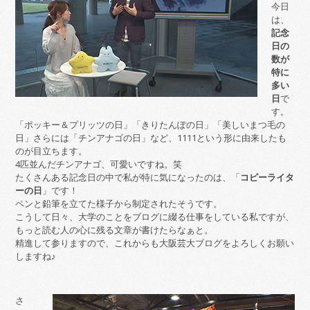
今日
は、
記念
日の
数が
特に
多い
日
で
す。
「ポッキー＆プリッツの日」「きりたんぽの日」「美しいまつ毛の
日」さらには「チンアナゴの日」など、1111という形に由来したも
のが目立ちます。
4匹並んだチンアナゴ、可愛いですね。笑
たくさんある記念日の中で私が特に気になったのは、「
コピーライタ
ーの日
」です！
ペンと鉛筆を立てた様子から制定されたそうです。
こうして日々、大学のことをブログに綴る仕事をしている私ですが、
もっと読む人の心に残る文章が書けたらなぁと。
精進して参りますので、これからも大阪芸大ブログをよろしくお願い
しますね♪
さ