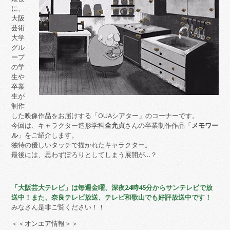
に、
大阪
芸術
大学
グル
ープ
の学
生や
卒業
生が
制作
した映像作品をお届けする「OUAシアター」のコーナーです。
今回は、キャラクター造形学科
全允貞
さんの卒業制作作品「
メモワー
ル
」をご紹介します。
独特の優しいタッチで描かれたキャラクター。
最後には、思わずぽろりとしてしまう展開が…？
「大阪芸大テレビ」は毎週金曜、深夜24時45分からサンテレビで放
送中！また、奈良テレビ放送、テレビ和歌山でも好評放送中です！
みなさん是非ご覧ください！！
＜＜オンエア情報＞＞