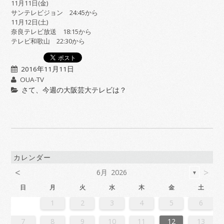
11月11日(金)
サンテレビジョン 24:45から
11月12日(土)
奈良テレビ放送 18:15から
テレビ和歌山 22:30から
2016年11月11日
OUA-TV
さて、今週の大阪芸大テレビは？
カレンダー
<
>
6月 2026
▼
日
月
火
水
木
金
土
2
4
7
7
3
6
1
4
6
2
5
7
3
5
1
1
4
7
2
5
7
3
6
1
4
6
2
3
6
2
4
7
2
5
1
3
6
1
4
4
7
3
5
1
3
6
2
4
7
2
5
5
1
4
6
2
4
7
3
5
1
3
6
6
2
5
7
3
5
1
4
6
2
4
7
1
4
7
2
5
7
3
6
1
4
6
2
2
5
1
3
6
1
4
7
2
5
7
3
3
6
2
4
7
2
5
1
3
6
1
4
4
7
3
5
1
3
6
2
4
7
2
5
6
2
5
7
3
5
1
4
6
2
4
7
7
3
6
1
4
6
2
5
7
3
5
1
1
4
7
2
5
7
3
6
1
4
6
2
2
5
1
3
6
1
4
7
2
5
7
3
4
7
3
5
1
3
6
2
4
7
2
5
5
1
4
6
2
4
7
3
5
1
3
6
6
2
5
7
3
5
1
4
6
2
4
7
7
3
6
1
4
6
2
5
7
3
5
1
2
5
1
3
6
1
1
2
3
4
5
6
1
4
4
0
3
1
3
2
4
0
2
1
4
2
4
0
3
1
3
0
3
1
4
2
0
3
1
1
4
0
2
0
3
1
4
2
2
1
3
1
4
0
2
0
3
3
2
4
0
2
1
3
1
4
1
4
2
4
0
3
1
3
2
0
3
1
4
2
4
0
0
3
1
4
2
0
3
1
1
4
0
2
0
3
1
4
2
3
2
4
0
2
1
3
1
4
4
0
3
1
3
2
4
0
2
1
4
2
4
0
3
1
3
2
0
3
1
4
2
4
0
1
4
0
2
0
3
1
4
2
2
1
3
1
4
0
2
0
3
3
2
4
0
2
1
3
1
4
4
0
3
1
3
2
4
0
2
2
0
3
9
8
9
8
8
9
8
9
9
9
8
8
8
9
9
8
9
8
9
8
9
8
9
8
9
9
8
8
9
9
9
8
8
8
9
9
9
8
9
8
9
8
8
9
8
9
9
8
8
9
8
9
9
8
9
8
9
8
9
8
9
8
9
8
8
7
8
9
10
11
12
13