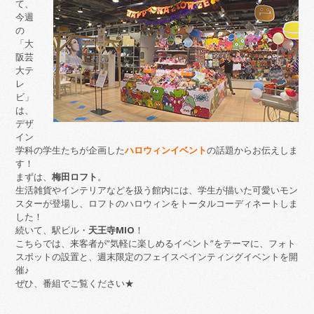
て、
今週
の
「大
阪芸
大テ
レ
ビ」
は、
デザ
イン
学科の学生たちが企画した
ハロウィンイベント
の話題からお伝えしま
す！
まずは、
梅田ロフト
。
生活雑貨やインテリアなどを扱う館内には、学生が描いた可愛いモン
スターが登場し、ロフトのハロウィンをトータルコーディネートしま
した！
続いて、駅ビル・
天王寺MIO
！
こちらでは、来客者が”気軽に楽しめるイベント”をテーマに、フォト
スポットの設置と、週末限定のフェイスペインティングイベントを開
催♪
ぜひ、番組でご覧ください★