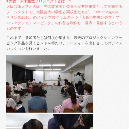
■大阪・未来創造プロジェクトとは…？
大阪芸術大学と大阪・光の饗宴実行委員会が共同事業として実施する
プロジェクトで、大阪芸大の学生と高校生たちが、「OSAKA光のル
ネサンス2016」のメインプログラムの一つ「大阪市中央公会堂・プ
ロジェクションマッピング」の作品を制作し、発表・発信するという
ものです！
これまで、参加者たちは何度か集まり、過去のプロジェクションマッ
ピング作品を見てヒントを得たり、アイディアを出し合ってのディス
カッションを行いました。