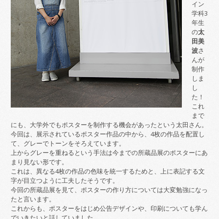
イン
学科3
年生
の
太
田美
波
さ
んが
制作
しま
し
た！
これ
まで
にも、大学外でもポスターを制作する機会があったという太田さん。
今回は、展示されているポスター作品の中から、4枚の作品を配置し
て、グレーでトーンをそろえています。
上からグレーを重ねるという手法は今までの所蔵品展のポスターにあ
まり見ない形です。
これは、異なる4枚の作品の色味を統一するためと、上に表記する文
字が目立つように工夫したそうです。
今回の所蔵品展を見て、ポスターの作り方については大変勉強になっ
たと言います。
これからも、ポスターをはじめ公告デザインや、印刷についても学ん
でいきたいと話していました。