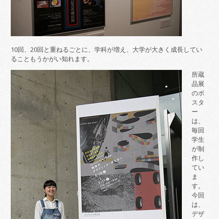
10回、20回と重ねるごとに、学科が増え、大学が大きく成長してい
ることもうかがい知れます。
所蔵
品展
のポ
スタ
ー
は、
毎回
学生
が制
作し
てい
ま
す。
今回
は、
デザ