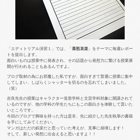
「エディトリアル演習１」では、「
喜怒哀楽
」をテーマに毎週レポー
トを提出します。
面白いものは授業中に発表され、その話題から発想力に繋げる授業展
開が行われることもあるんですよ。
ブログ取材の為にお邪魔した私ですが、面白すぎて普通に授業に集中
してしまい、しばらくシャッターを切るのを忘れてしまいました。
（笑）
吉良先生の授業はキャラクター造形学科と文芸学科対象に開講されて
いるのですが、他の学科の学生たちにもこの面白さを体験して貰いた
いところです。
今回のブログで興味を持った方は是非、先に紹介した先生執筆の書籍
を手にしてみてください。
マンガはただの娯楽だと思っていた考えが、見事に崩壊します！
そして、新しい発想に出会えると思いますよ！！