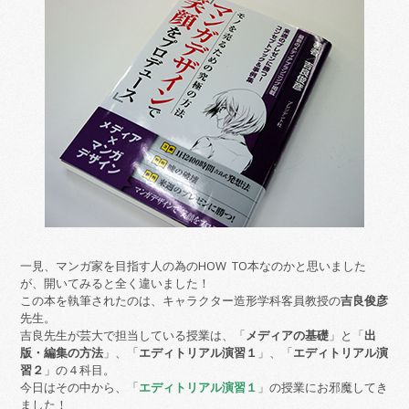
一見、マンガ家を目指す人の為のHOW TO本なのかと思いました
が、開いてみると全く違いました！
この本を執筆されたのは、キャラクター造形学科客員教授の
吉良俊彦
先生。
吉良先生が芸大で担当している授業は、「
メディアの基礎
」と「
出
版・編集の方法
」、「
エディトリアル演習１
」、「
エディトリアル演
習２
」の４科目。
今日はその中から、「
エディトリアル演習１
」の授業にお邪魔してき
ました！