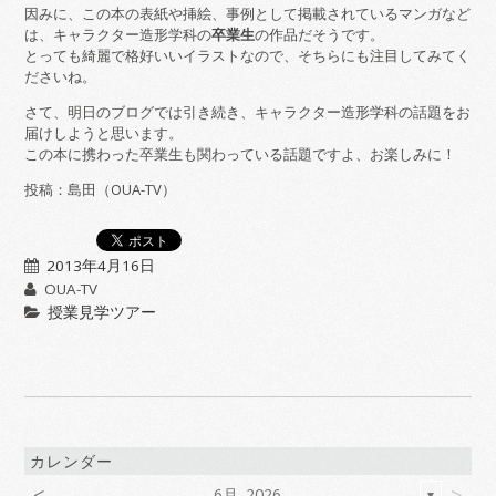
因みに、この本の表紙や挿絵、事例として掲載されているマンガなど
は、キャラクター造形学科の
卒業生
の作品だそうです。
とっても綺麗で格好いいイラストなので、そちらにも注目してみてく
ださいね。
さて、明日のブログでは引き続き、キャラクター造形学科の話題をお
届けしようと思います。
この本に携わった卒業生も関わっている話題ですよ、お楽しみに！
投稿：島田（OUA-TV）
2013年4月16日
OUA-TV
授業見学ツアー
カレンダー
<
>
6月 2026
▼