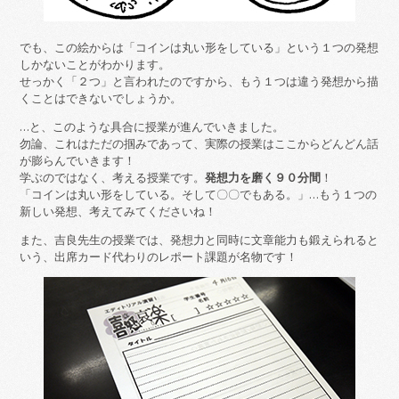
でも、この絵からは「コインは丸い形をしている」という１つの発想
しかないことがわかります。
せっかく「２つ」と言われたのですから、もう１つは違う発想から描
くことはできないでしょうか。
…と、このような具合に授業が進んでいきました。
勿論、これはただの掴みであって、実際の授業はここからどんどん話
が膨らんでいきます！
学ぶのではなく、考える授業です。
発想力を磨く９０分間
！
「コインは丸い形をしている。そして〇〇でもある。」…もう１つの
新しい発想、考えてみてくださいね！
また、吉良先生の授業では、発想力と同時に文章能力も鍛えられると
いう、出席カード代わりのレポート課題が名物です！