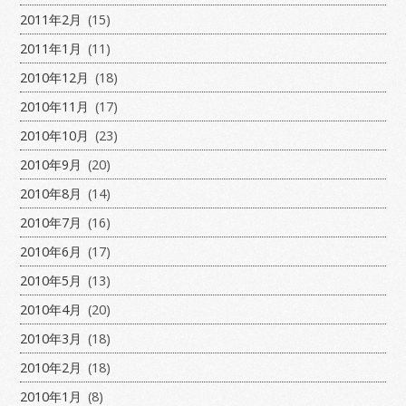
2011年2月
(15)
2011年1月
(11)
2010年12月
(18)
2010年11月
(17)
2010年10月
(23)
2010年9月
(20)
2010年8月
(14)
2010年7月
(16)
2010年6月
(17)
2010年5月
(13)
2010年4月
(20)
2010年3月
(18)
2010年2月
(18)
2010年1月
(8)