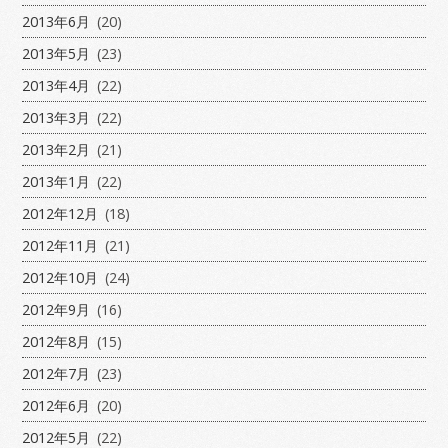
2013年6月
(20)
2013年5月
(23)
2013年4月
(22)
2013年3月
(22)
2013年2月
(21)
2013年1月
(22)
2012年12月
(18)
2012年11月
(21)
2012年10月
(24)
2012年9月
(16)
2012年8月
(15)
2012年7月
(23)
2012年6月
(20)
2012年5月
(22)