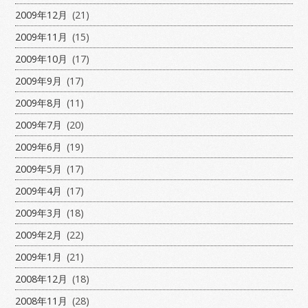
2009年12月
(21)
2009年11月
(15)
2009年10月
(17)
2009年9月
(17)
2009年8月
(11)
2009年7月
(20)
2009年6月
(19)
2009年5月
(17)
2009年4月
(17)
2009年3月
(18)
2009年2月
(22)
2009年1月
(21)
2008年12月
(18)
2008年11月
(28)