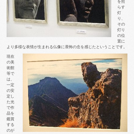
を照
らす
灯
り、
その
灯り
の位
置に
より多様な表情が生まれる仏像に畏怖の念を感じたということです。
現在
の美
術館
等で
は、
一定
の安
定し
た光
で作
品を
鑑賞
する
のが