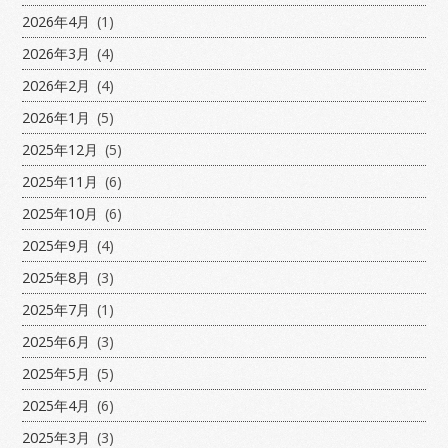
2026年4月
(1)
2026年3月
(4)
2026年2月
(4)
2026年1月
(5)
2025年12月
(5)
2025年11月
(6)
2025年10月
(6)
2025年9月
(4)
2025年8月
(3)
2025年7月
(1)
2025年6月
(3)
2025年5月
(5)
2025年4月
(6)
2025年3月
(3)