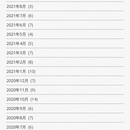
2021年8月
(3)
2021年7月
(6)
2021年6月
(7)
2021年5月
(4)
2021年4月
(5)
2021年3月
(7)
2021年2月
(8)
2021年1月
(10)
2020年12月
(7)
2020年11月
(9)
2020年10月
(14)
2020年9月
(6)
2020年8月
(7)
2020年7月
(6)