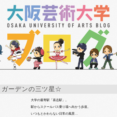
トガーデンの三ツ星☆
大学の最寄駅「喜志駅」。
1
1
1
1
1
1
1
1
1
1
1
1
1
1
1
1
1
1
1
1
1
1
1
1
1
1
1
1
1
1
1
1
1
2
2
1
1
2
2
2
1
1
1
2
1
2
1
2
1
2
1
1
2
1
2
2
2
1
1
1
2
2
1
2
1
2
1
2
1
2
1
2
2
1
1
2
2
2
1
1
1
2
2
2
1
2
1
2
1
1
2
1
2
2
1
1
2
1
3
3
2
2
1
3
1
3
1
3
2
2
2
3
1
2
3
1
2
3
1
1
2
3
1
2
2
1
3
1
2
3
3
1
3
2
2
1
2
3
1
3
2
3
1
2
3
1
2
3
1
2
1
3
1
2
3
3
2
2
1
3
1
3
1
3
2
2
1
2
3
1
3
3
1
2
3
1
1
2
3
1
2
2
1
3
1
2
3
3
2
2
1
3
1
1
2
1
4
4
3
1
3
2
4
2
1
4
2
4
3
1
3
3
1
4
2
3
1
1
4
2
3
1
4
2
2
1
3
1
4
2
3
3
2
4
2
1
3
1
4
1
4
2
4
3
1
3
2
3
1
4
2
4
3
1
4
2
3
1
1
4
2
3
1
4
2
3
2
4
2
1
3
1
4
4
3
1
3
2
4
2
1
4
2
4
3
1
3
2
3
1
4
2
4
1
4
2
3
1
4
2
2
1
3
1
4
2
3
3
2
4
2
1
3
1
4
4
3
1
3
2
4
2
2
3
2
5
5
1
4
2
4
3
5
1
3
2
5
3
5
1
4
2
4
1
4
2
5
3
1
4
2
2
5
1
3
1
4
2
5
3
3
2
4
2
5
1
3
1
4
4
3
5
1
3
2
4
2
5
2
5
3
5
1
4
2
4
3
1
4
2
5
3
5
1
1
4
2
5
3
1
4
2
2
5
1
3
1
4
2
5
3
4
3
5
1
3
2
4
2
5
5
1
4
2
4
3
5
1
3
2
5
3
5
1
4
2
4
3
1
4
2
5
3
5
1
2
5
1
3
1
4
2
5
3
3
2
4
2
5
1
3
1
4
4
3
5
1
3
2
4
2
5
5
1
4
2
4
3
5
1
3
3
1
4
駅からスクールバス乗り場へ向かう歩道。
3
5
8
8
4
7
2
5
7
3
6
8
4
6
2
2
5
8
3
6
8
4
7
2
5
7
3
4
7
3
5
8
3
6
2
4
7
2
5
5
8
4
6
2
4
7
3
5
8
3
6
6
2
5
7
3
5
8
4
6
2
4
7
7
3
6
8
4
6
2
5
7
3
5
8
2
5
8
3
6
8
4
7
2
5
7
3
3
6
2
4
7
2
5
8
3
6
8
4
4
7
3
5
8
3
6
2
4
7
2
5
5
8
4
6
2
4
7
3
5
8
3
6
7
3
6
8
4
6
2
5
7
3
5
8
8
4
7
2
5
7
3
6
8
4
6
2
2
5
8
3
6
8
4
7
2
5
7
3
3
6
2
4
7
2
5
8
3
6
8
4
5
8
4
6
2
4
7
3
5
8
3
6
6
2
5
7
3
5
8
4
6
2
4
7
7
3
6
8
4
6
2
5
7
3
5
8
8
4
7
2
5
7
3
6
8
4
6
2
3
6
2
4
7
2
4
6
9
9
5
8
3
6
8
4
7
9
5
7
3
3
6
9
4
7
9
5
8
3
6
8
4
5
8
4
6
9
4
7
3
5
8
3
6
6
9
5
7
3
5
8
4
6
9
4
7
7
3
6
8
4
6
9
5
7
3
5
8
8
4
7
9
5
7
3
6
8
4
6
9
3
6
9
4
7
9
5
8
3
6
8
4
4
7
3
5
8
3
6
9
4
7
9
5
5
8
4
6
9
4
7
3
5
8
3
6
6
9
5
7
3
5
8
4
6
9
4
7
8
4
7
9
5
7
3
6
8
4
6
9
9
5
8
3
6
8
4
7
9
5
7
3
3
6
9
4
7
9
5
8
3
6
8
4
4
7
3
5
8
3
6
9
4
7
9
5
6
9
5
7
3
5
8
4
6
9
4
7
7
3
6
8
4
6
9
5
7
3
5
8
8
4
7
9
5
7
3
6
8
4
6
9
9
5
8
3
6
8
4
7
9
5
7
3
4
7
3
5
8
3
10
10
10
10
10
10
10
10
10
10
10
10
10
10
10
10
10
10
10
10
10
10
10
10
10
10
10
10
10
10
10
10
10
5
7
6
9
4
7
9
5
8
6
8
4
4
7
5
8
6
9
4
7
9
5
6
9
5
7
5
8
4
6
9
4
7
7
6
8
4
6
9
5
7
5
8
8
4
7
9
5
7
6
8
4
6
9
9
5
8
6
8
4
7
9
5
7
4
7
5
8
6
9
4
7
9
5
5
8
4
6
9
4
7
5
8
6
6
9
5
7
5
8
4
6
9
4
7
7
6
8
4
6
9
5
7
5
8
9
5
8
6
8
4
7
9
5
7
6
9
4
7
9
5
8
6
8
4
4
7
5
8
6
9
4
7
9
5
5
8
4
6
9
4
7
5
8
6
7
6
8
4
6
9
5
7
5
8
8
4
7
9
5
7
6
8
4
6
9
9
5
8
6
8
4
7
9
5
7
6
9
4
7
9
5
8
6
8
4
5
8
4
6
9
4
11
11
10
10
11
11
11
10
10
10
11
10
11
10
11
10
11
10
10
11
10
11
11
11
10
10
10
11
11
10
11
10
11
10
11
10
11
10
11
11
10
10
11
11
11
10
10
10
11
11
11
10
11
10
11
10
10
11
10
11
11
10
10
11
10
6
8
7
5
8
6
9
7
9
5
5
8
6
9
7
5
8
6
7
6
8
6
9
5
7
5
8
8
7
9
5
7
6
8
6
9
9
5
8
6
8
7
9
5
7
6
9
7
9
5
8
6
8
5
8
6
9
7
5
8
6
6
9
5
7
5
8
6
9
7
7
6
8
6
9
5
7
5
8
8
7
9
5
7
6
8
6
9
6
9
7
9
5
8
6
8
7
5
8
6
9
7
9
5
5
8
6
9
7
5
8
6
6
9
5
7
5
8
6
9
7
8
7
9
5
7
6
8
6
9
9
5
8
6
8
7
9
5
7
6
9
7
9
5
8
6
8
7
5
8
6
9
7
9
5
6
9
5
7
5
12
12
11
11
10
12
10
12
10
12
11
11
11
12
10
11
12
10
11
12
10
10
11
12
10
11
11
10
12
10
11
12
12
10
12
11
11
10
11
12
10
12
11
12
10
11
12
10
11
12
10
11
10
12
10
11
12
12
11
11
10
12
10
12
10
12
11
11
10
11
12
10
12
12
10
11
12
10
10
11
12
10
11
11
10
12
10
11
12
12
11
11
10
12
10
10
11
7
9
8
6
9
7
8
6
6
9
7
8
6
9
7
8
7
9
7
6
8
6
9
9
8
6
8
7
9
7
6
9
7
9
8
6
8
7
8
6
9
7
9
6
9
7
8
6
9
7
7
6
8
6
9
7
8
8
7
9
7
6
8
6
9
9
8
6
8
7
9
7
7
8
6
9
7
9
8
6
9
7
8
6
6
9
7
8
6
9
7
7
6
8
6
9
7
8
9
8
6
8
7
9
7
6
9
7
9
8
6
8
7
8
6
9
7
9
8
6
9
7
8
6
7
6
8
6
いつもとかわらない日常の風景…