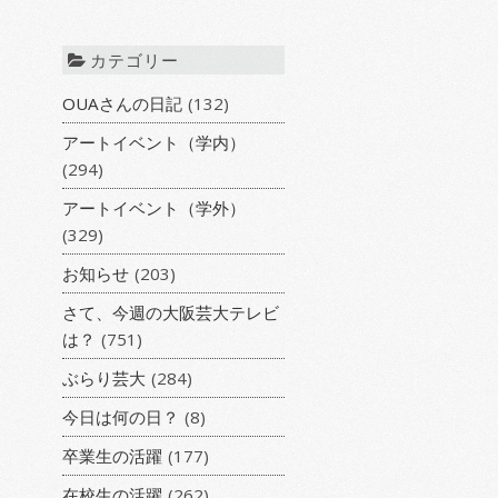
カテゴリー
OUAさんの日記
(132)
アートイベント（学内）
(294)
アートイベント（学外）
(329)
お知らせ
(203)
さて、今週の大阪芸大テレビ
は？
(751)
ぶらり芸大
(284)
今日は何の日？
(8)
卒業生の活躍
(177)
在校生の活躍
(262)