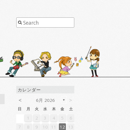
Search
カレンダー
<
>
6月 2026
▼
日
月
火
水
木
金
土
1
3
6
6
2
5
3
5
1
4
6
2
4
3
6
1
4
6
2
5
3
5
1
2
5
1
3
6
1
4
2
5
3
3
6
2
4
2
5
1
3
6
1
4
4
3
5
1
3
6
2
4
2
5
5
1
4
6
2
4
3
5
1
3
6
3
6
1
4
6
2
5
3
5
1
1
4
2
5
3
6
1
4
6
2
2
5
1
3
6
1
4
2
5
3
3
6
2
4
2
5
1
3
6
1
4
5
1
4
6
2
4
3
5
1
3
6
6
2
5
3
5
1
4
6
2
4
3
6
1
4
6
2
5
3
5
1
1
4
2
5
3
6
1
4
6
2
3
6
2
4
2
5
1
3
6
1
4
4
3
5
1
3
6
2
4
2
5
5
1
4
6
2
4
3
5
1
3
6
6
2
5
3
5
1
4
6
2
4
1
4
2
5
2
4
7
7
3
6
1
4
6
2
5
7
3
5
1
1
4
7
2
5
7
3
6
1
4
6
2
3
6
2
4
7
2
5
1
3
6
1
4
4
7
3
5
1
3
6
2
4
7
2
5
5
1
4
6
2
4
7
3
5
1
3
6
6
2
5
7
3
5
1
4
6
2
4
7
1
4
7
2
5
7
3
6
1
4
6
2
2
5
1
3
6
1
4
7
2
5
7
3
3
6
2
4
7
2
5
1
3
6
1
4
4
7
3
5
1
3
6
2
4
7
2
5
6
2
5
7
3
5
1
4
6
2
4
7
7
3
6
1
4
6
2
5
7
3
5
1
1
4
7
2
5
7
3
6
1
4
6
2
2
5
1
3
6
1
4
7
2
5
7
3
4
7
3
5
1
3
6
2
4
7
2
5
5
1
4
6
2
4
7
3
5
1
3
6
6
2
5
7
3
5
1
4
6
2
4
7
7
3
6
1
4
6
2
5
7
3
5
1
2
5
1
3
6
1
1
2
3
4
5
6
10
13
13
12
10
12
11
13
11
10
13
11
13
12
10
12
12
10
13
11
12
10
10
13
11
12
10
13
11
11
10
12
10
13
11
12
12
11
13
11
10
12
10
13
10
13
11
13
12
10
12
11
12
10
13
11
13
12
10
13
11
12
10
10
13
11
12
10
13
11
12
11
13
11
10
12
10
13
13
12
10
12
11
13
11
10
13
11
13
12
10
12
11
12
10
13
11
13
10
13
11
12
10
13
11
11
10
12
10
13
11
12
12
11
13
11
10
12
10
13
13
12
10
12
11
13
11
11
12
8
9
7
8
9
7
7
8
9
7
8
9
8
8
7
9
7
9
7
9
8
8
7
8
9
7
9
8
9
7
8
7
8
9
7
8
8
7
9
7
8
9
9
8
8
7
9
7
9
7
9
8
8
8
9
7
8
9
7
8
9
7
7
8
9
7
8
8
7
9
7
8
9
9
7
9
8
8
7
8
9
7
9
8
9
7
8
9
7
8
9
7
8
7
9
7
11
14
14
10
13
11
13
12
14
10
12
11
14
12
14
10
13
11
13
10
13
11
14
12
10
13
11
11
14
10
12
10
13
11
14
12
12
11
13
11
14
10
12
10
13
13
12
14
10
12
11
13
11
14
11
14
12
14
10
13
11
13
12
10
13
11
14
12
14
10
10
13
11
14
12
10
13
11
11
14
10
12
10
13
11
14
12
13
12
14
10
12
11
13
11
14
14
10
13
11
13
12
14
10
12
11
14
12
14
10
13
11
13
12
10
13
11
14
12
14
10
11
14
10
12
10
13
11
14
12
12
11
13
11
14
10
12
10
13
13
12
14
10
12
11
13
11
14
14
10
13
11
13
12
14
10
12
12
10
13
9
8
9
8
8
9
8
9
9
9
8
8
8
9
9
8
9
8
9
8
9
8
9
8
9
9
8
8
9
9
9
8
8
8
9
9
9
8
9
8
9
8
8
9
8
9
9
8
8
9
8
9
9
8
9
8
9
8
9
8
9
8
9
8
8
7
8
9
10
11
12
13