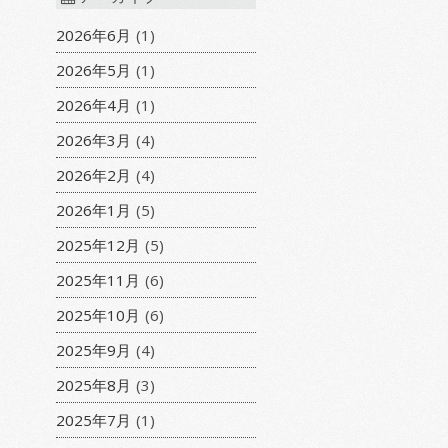
2026年6月
(1)
2026年5月
(1)
2026年4月
(1)
2026年3月
(4)
2026年2月
(4)
2026年1月
(5)
2025年12月
(5)
2025年11月
(6)
2025年10月
(6)
2025年9月
(4)
2025年8月
(3)
2025年7月
(1)