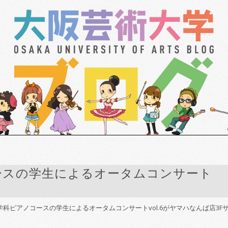
ースの学生によるオータムコンサート
1
1
1
1
1
1
1
1
1
1
1
1
1
1
1
1
1
1
1
1
1
1
1
1
1
1
1
1
1
1
1
1
1
2
2
1
1
2
2
2
1
1
1
2
1
2
1
2
1
2
1
1
2
1
2
2
2
1
1
1
2
2
1
2
1
2
1
2
1
2
1
2
2
1
1
2
2
2
1
1
1
2
2
2
1
2
1
2
1
1
2
1
2
2
1
1
2
1
3
3
2
2
1
3
1
3
1
3
2
2
2
3
1
2
3
1
2
3
1
1
2
3
1
2
2
1
3
1
2
3
3
1
3
2
2
1
2
3
1
3
2
3
1
2
3
1
2
3
1
2
1
3
1
2
3
3
2
2
1
3
1
3
1
3
2
2
1
2
3
1
3
3
1
2
3
1
1
2
3
1
2
2
1
3
1
2
3
3
2
2
1
3
1
1
2
1
4
4
3
1
3
2
4
2
1
4
2
4
3
1
3
3
1
4
2
3
1
1
4
2
3
1
4
2
2
1
3
1
4
2
3
3
2
4
2
1
3
1
4
1
4
2
4
3
1
3
2
3
1
4
2
4
3
1
4
2
3
1
1
4
2
3
1
4
2
3
2
4
2
1
3
1
4
4
3
1
3
2
4
2
1
4
2
4
3
1
3
2
3
1
4
2
4
1
4
2
3
1
4
2
2
1
3
1
4
2
3
3
2
4
2
1
3
1
4
4
3
1
3
2
4
2
2
3
2
5
5
1
4
2
4
3
5
1
3
2
5
3
5
1
4
2
4
1
4
2
5
3
1
4
2
2
5
1
3
1
4
2
5
3
3
2
4
2
5
1
3
1
4
4
3
5
1
3
2
4
2
5
2
5
3
5
1
4
2
4
3
1
4
2
5
3
5
1
1
4
2
5
3
1
4
2
2
5
1
3
1
4
2
5
3
4
3
5
1
3
2
4
2
5
5
1
4
2
4
3
5
1
3
2
5
3
5
1
4
2
4
3
1
4
2
5
3
5
1
2
5
1
3
1
4
2
5
3
3
2
4
2
5
1
3
1
4
4
3
5
1
3
2
4
2
5
5
1
4
2
4
3
5
1
3
3
1
4
学科ピアノコースの学生によるオータムコンサートvol.6がヤマハなんば店3F
3
5
8
8
4
7
2
5
7
3
6
8
4
6
2
2
5
8
3
6
8
4
7
2
5
7
3
4
7
3
5
8
3
6
2
4
7
2
5
5
8
4
6
2
4
7
3
5
8
3
6
6
2
5
7
3
5
8
4
6
2
4
7
7
3
6
8
4
6
2
5
7
3
5
8
2
5
8
3
6
8
4
7
2
5
7
3
3
6
2
4
7
2
5
8
3
6
8
4
4
7
3
5
8
3
6
2
4
7
2
5
5
8
4
6
2
4
7
3
5
8
3
6
7
3
6
8
4
6
2
5
7
3
5
8
8
4
7
2
5
7
3
6
8
4
6
2
2
5
8
3
6
8
4
7
2
5
7
3
3
6
2
4
7
2
5
8
3
6
8
4
5
8
4
6
2
4
7
3
5
8
3
6
6
2
5
7
3
5
8
4
6
2
4
7
7
3
6
8
4
6
2
5
7
3
5
8
8
4
7
2
5
7
3
6
8
4
6
2
3
6
2
4
7
2
4
6
9
9
5
8
3
6
8
4
7
9
5
7
3
3
6
9
4
7
9
5
8
3
6
8
4
5
8
4
6
9
4
7
3
5
8
3
6
6
9
5
7
3
5
8
4
6
9
4
7
7
3
6
8
4
6
9
5
7
3
5
8
8
4
7
9
5
7
3
6
8
4
6
9
3
6
9
4
7
9
5
8
3
6
8
4
4
7
3
5
8
3
6
9
4
7
9
5
5
8
4
6
9
4
7
3
5
8
3
6
6
9
5
7
3
5
8
4
6
9
4
7
8
4
7
9
5
7
3
6
8
4
6
9
9
5
8
3
6
8
4
7
9
5
7
3
3
6
9
4
7
9
5
8
3
6
8
4
4
7
3
5
8
3
6
9
4
7
9
5
6
9
5
7
3
5
8
4
6
9
4
7
7
3
6
8
4
6
9
5
7
3
5
8
8
4
7
9
5
7
3
6
8
4
6
9
9
5
8
3
6
8
4
7
9
5
7
3
4
7
3
5
8
3
10
10
10
10
10
10
10
10
10
10
10
10
10
10
10
10
10
10
10
10
10
10
10
10
10
10
10
10
10
10
10
10
10
5
7
6
9
4
7
9
5
8
6
8
4
4
7
5
8
6
9
4
7
9
5
6
9
5
7
5
8
4
6
9
4
7
7
6
8
4
6
9
5
7
5
8
8
4
7
9
5
7
6
8
4
6
9
9
5
8
6
8
4
7
9
5
7
4
7
5
8
6
9
4
7
9
5
5
8
4
6
9
4
7
5
8
6
6
9
5
7
5
8
4
6
9
4
7
7
6
8
4
6
9
5
7
5
8
9
5
8
6
8
4
7
9
5
7
6
9
4
7
9
5
8
6
8
4
4
7
5
8
6
9
4
7
9
5
5
8
4
6
9
4
7
5
8
6
7
6
8
4
6
9
5
7
5
8
8
4
7
9
5
7
6
8
4
6
9
9
5
8
6
8
4
7
9
5
7
6
9
4
7
9
5
8
6
8
4
5
8
4
6
9
4
11
11
10
10
11
11
11
10
10
10
11
10
11
10
11
10
11
10
10
11
10
11
11
11
10
10
10
11
11
10
11
10
11
10
11
10
11
10
11
11
10
10
11
11
11
10
10
10
11
11
11
10
11
10
11
10
10
11
10
11
11
10
10
11
10
6
8
7
5
8
6
9
7
9
5
5
8
6
9
7
5
8
6
7
6
8
6
9
5
7
5
8
8
7
9
5
7
6
8
6
9
9
5
8
6
8
7
9
5
7
6
9
7
9
5
8
6
8
5
8
6
9
7
5
8
6
6
9
5
7
5
8
6
9
7
7
6
8
6
9
5
7
5
8
8
7
9
5
7
6
8
6
9
6
9
7
9
5
8
6
8
7
5
8
6
9
7
9
5
5
8
6
9
7
5
8
6
6
9
5
7
5
8
6
9
7
8
7
9
5
7
6
8
6
9
9
5
8
6
8
7
9
5
7
6
9
7
9
5
8
6
8
7
5
8
6
9
7
9
5
6
9
5
7
5
12
12
11
11
10
12
10
12
10
12
11
11
11
12
10
11
12
10
11
12
10
10
11
12
10
11
11
10
12
10
11
12
12
10
12
11
11
10
11
12
10
12
11
12
10
11
12
10
11
12
10
11
10
12
10
11
12
12
11
11
10
12
10
12
10
12
11
11
10
11
12
10
12
12
10
11
12
10
10
11
12
10
11
11
10
12
10
11
12
12
11
11
10
12
10
10
11
7
9
8
6
9
7
8
6
6
9
7
8
6
9
7
8
7
9
7
6
8
6
9
9
8
6
8
7
9
7
6
9
7
9
8
6
8
7
8
6
9
7
9
6
9
7
8
6
9
7
7
6
8
6
9
7
8
8
7
9
7
6
8
6
9
9
8
6
8
7
9
7
7
8
6
9
7
9
8
6
9
7
8
6
6
9
7
8
6
9
7
7
6
8
6
9
7
8
9
8
6
8
7
9
7
6
9
7
9
8
6
8
7
8
6
9
7
9
8
6
9
7
8
6
7
6
8
6