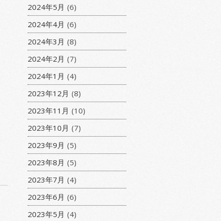
2024年5月
(6)
2024年4月
(6)
2024年3月
(8)
2024年2月
(7)
2024年1月
(4)
2023年12月
(8)
2023年11月
(10)
2023年10月
(7)
2023年9月
(5)
2023年8月
(5)
2023年7月
(4)
2023年6月
(6)
2023年5月
(4)