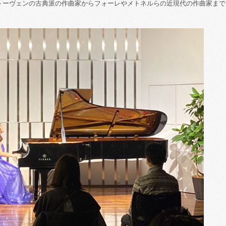
トーヴェンの古典派の作曲家からフォーレやメトネルらの近現代の作曲家まで