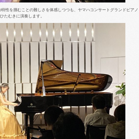
の特性を掴むことの難しさを体感しつつも、ヤマハコンサートグランドピアノ
、ひたむきに演奏します。