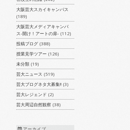
大阪芸大スカイキャンパス
(189)
大阪芸大メディアキャンパ
ス-開け！アートの扉-
(112)
投稿ブログ
(388)
授業見学ツアー
(126)
未分類
(19)
芸大ニュース
(519)
芸大ブログネタ大募集!!
(3)
芸大レジェンド
(2)
芸大周辺自然観察
(38)
アーカイブ