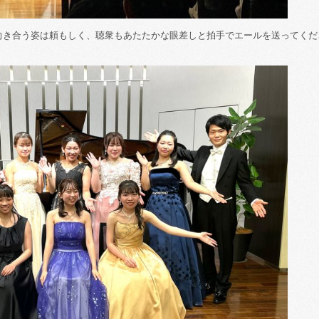
向き合う姿は頼もしく、聴衆もあたたかな眼差しと拍手でエールを送ってくだ