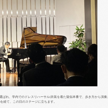
選ばれ、学内でのドレスリハーサル(衣装を着た疑似本番で、歩き方から演奏
))を経て、この日のステージに立ちます。