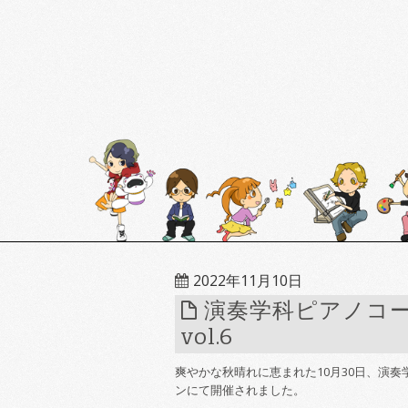
2022年11月10日
演奏学科ピアノコ
vol.6
爽やかな秋晴れに恵まれた10月30日、演奏
ンにて開催されました。