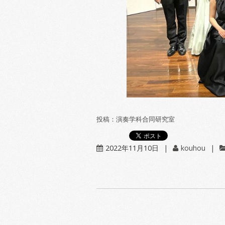
投稿：演奏学科合同研究室
2022年11月10日
|
kouhou
|