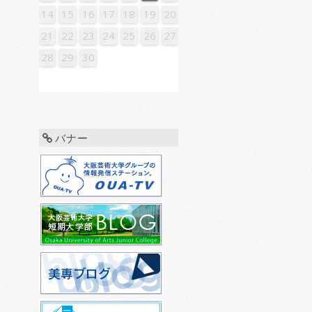
15
17
20
20
16
19
14
17
19
15
18
20
16
18
14
14
17
20
15
18
20
16
19
14
17
19
15
16
19
15
17
20
15
18
14
16
19
14
17
17
20
16
18
14
16
19
15
17
20
15
18
18
14
17
19
15
17
20
16
18
14
16
19
19
15
18
20
16
18
14
17
19
15
17
20
14
17
20
15
18
20
16
19
14
17
19
15
15
18
14
16
19
14
17
20
15
18
20
16
16
19
15
17
20
15
18
14
16
19
14
17
17
20
16
18
14
16
19
15
17
20
15
18
19
15
18
20
16
18
14
17
19
15
17
20
20
16
19
14
17
19
15
18
20
16
18
14
14
17
20
15
18
20
16
19
14
17
19
15
15
18
14
16
19
14
17
20
15
18
20
16
17
20
16
18
14
16
19
15
17
20
15
18
18
14
17
19
15
17
20
16
18
14
16
19
19
15
18
20
16
18
14
17
19
15
17
20
20
16
19
14
17
19
15
18
20
16
18
14
15
18
14
16
19
14
16
18
21
21
17
20
15
18
20
16
19
21
17
19
15
15
18
21
16
19
21
17
20
15
18
20
16
17
20
16
18
21
16
19
15
17
20
15
18
18
21
17
19
15
17
20
16
18
21
16
19
19
15
18
20
16
18
21
17
19
15
17
20
20
16
19
21
17
19
15
18
20
16
18
21
15
18
21
16
19
21
17
20
15
18
20
16
16
19
15
17
20
15
18
21
16
19
21
17
17
20
16
18
21
16
19
15
17
20
15
18
18
21
17
19
15
17
20
16
18
21
16
19
20
16
19
21
17
19
15
18
20
16
18
21
21
17
20
15
18
20
16
19
21
17
19
15
15
18
21
16
19
21
17
20
15
18
20
16
16
19
15
17
20
15
18
21
16
19
21
17
18
21
17
19
15
17
20
16
18
21
16
19
19
15
18
20
16
18
21
17
19
15
17
20
20
16
19
21
17
19
15
18
20
16
18
21
21
17
20
15
18
20
16
19
21
17
19
15
16
19
15
17
20
15
14
15
16
17
18
19
20
22
24
27
27
23
26
21
24
26
22
25
27
23
25
21
21
24
27
22
25
27
23
26
21
24
26
22
23
26
22
24
27
22
25
21
23
26
21
24
24
27
23
25
21
23
26
22
24
27
22
25
25
21
24
26
22
24
27
23
25
21
23
26
26
22
25
27
23
25
21
24
26
22
24
27
21
24
27
22
25
27
23
26
21
24
26
22
22
25
21
23
26
21
24
27
22
25
27
23
23
26
22
24
27
22
25
21
23
26
21
24
24
27
23
25
21
23
26
22
24
27
22
25
26
22
25
27
23
25
21
24
26
22
24
27
27
23
26
21
24
26
22
25
27
23
25
21
21
24
27
22
25
27
23
26
21
24
26
22
22
25
21
23
26
21
24
27
22
25
27
23
24
27
23
25
21
23
26
22
24
27
22
25
25
21
24
26
22
24
27
23
25
21
23
26
26
22
25
27
23
25
21
24
26
22
24
27
27
23
26
21
24
26
22
25
27
23
25
21
22
25
21
23
26
21
23
25
28
28
24
27
22
25
27
23
26
28
24
26
22
22
25
28
23
26
28
24
27
22
25
27
23
24
27
23
25
28
23
26
22
24
27
22
25
25
28
24
26
22
24
27
23
25
28
23
26
26
22
25
27
23
25
28
24
26
22
24
27
27
23
26
28
24
26
22
25
27
23
25
28
22
25
28
23
26
28
24
27
22
25
27
23
23
26
22
24
27
22
25
28
23
26
28
24
24
27
23
25
28
23
26
22
24
27
22
25
25
28
24
26
22
24
27
23
25
28
23
26
27
23
26
28
24
26
22
25
27
23
25
28
28
24
27
22
25
27
23
26
28
24
26
22
22
25
28
23
26
28
24
27
22
25
27
23
23
26
22
24
27
22
25
28
23
26
28
24
25
28
24
26
22
24
27
23
25
28
23
26
26
22
25
27
23
25
28
24
26
22
24
27
27
23
26
28
24
26
22
25
27
23
25
28
28
24
27
22
25
27
23
26
28
24
26
22
23
26
22
24
27
22
21
22
23
24
25
26
27
29
30
28
31
29
30
28
28
31
29
30
28
31
29
29
29
28
30
28
31
30
28
30
29
29
28
31
29
30
28
30
29
30
28
31
29
28
31
29
30
28
31
29
28
30
28
31
29
30
29
29
28
30
28
31
30
28
30
29
29
29
30
28
31
29
30
28
31
29
30
28
28
31
29
30
28
31
29
28
30
28
31
29
30
30
28
30
29
29
28
31
29
30
28
30
29
30
28
31
29
30
28
31
29
30
28
29
28
30
28
30
31
29
30
31
29
30
31
29
30
30
30
29
29
31
29
30
30
29
30
31
29
30
31
29
30
29
30
31
29
30
29
29
30
31
30
30
29
29
31
29
30
30
30
31
29
30
31
29
30
31
29
30
31
29
30
29
29
30
31
31
29
30
30
29
30
31
29
30
31
29
30
31
29
30
31
29
29
29
28
29
30
バナー