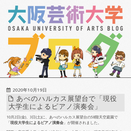
2020年10月19日
あべのハルカス展望台で「現役
大学生によるピアノ演奏会」
10月2日(金)、3日(土)に、あべのハルカス展望台の58階天空庭園で
「
現役大学生によるピアノ演奏会
」が開催されました。