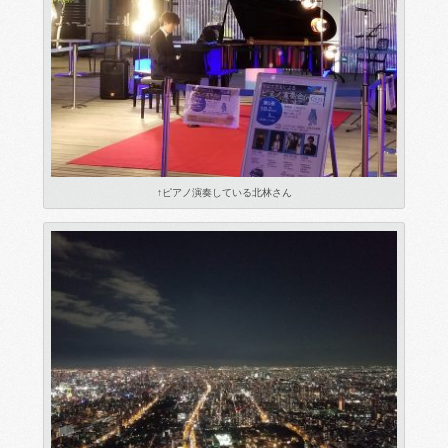
↑ピアノ演奏している北林さん