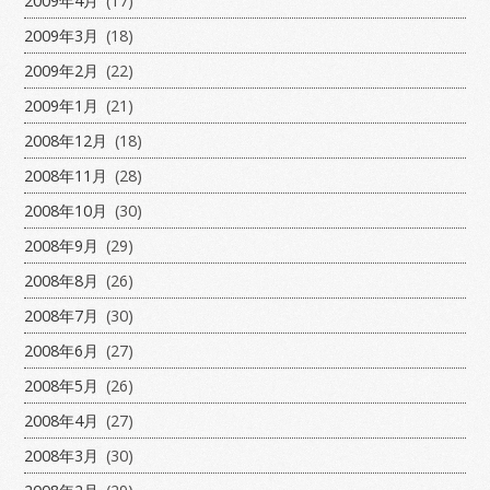
2009年4月
(17)
2009年3月
(18)
2009年2月
(22)
2009年1月
(21)
2008年12月
(18)
2008年11月
(28)
2008年10月
(30)
2008年9月
(29)
2008年8月
(26)
2008年7月
(30)
2008年6月
(27)
2008年5月
(26)
2008年4月
(27)
2008年3月
(30)