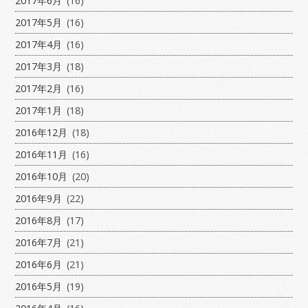
2017年6月
(16)
2017年5月
(16)
2017年4月
(16)
2017年3月
(18)
2017年2月
(16)
2017年1月
(18)
2016年12月
(18)
2016年11月
(16)
2016年10月
(20)
2016年9月
(22)
2016年8月
(17)
2016年7月
(21)
2016年6月
(21)
2016年5月
(19)