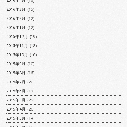
2016年4月
(16)
2016年3月
(15)
2016年2月
(12)
2016年1月
(12)
2015年12月
(19)
2015年11月
(18)
2015年10月
(16)
2015年9月
(10)
2015年8月
(16)
2015年7月
(20)
2015年6月
(19)
2015年5月
(25)
2015年4月
(20)
2015年3月
(14)