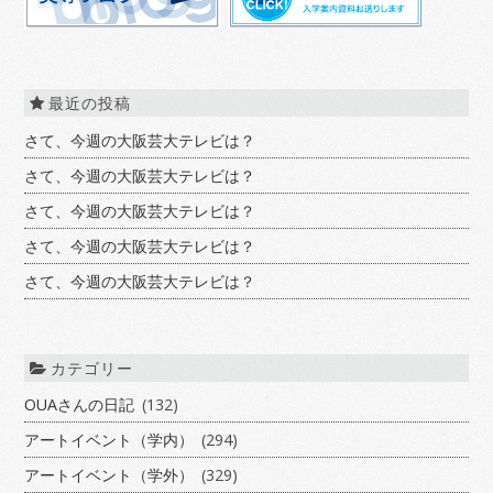
最近の投稿
さて、今週の大阪芸大テレビは？
さて、今週の大阪芸大テレビは？
さて、今週の大阪芸大テレビは？
さて、今週の大阪芸大テレビは？
さて、今週の大阪芸大テレビは？
カテゴリー
OUAさんの日記
(132)
アートイベント（学内）
(294)
アートイベント（学外）
(329)