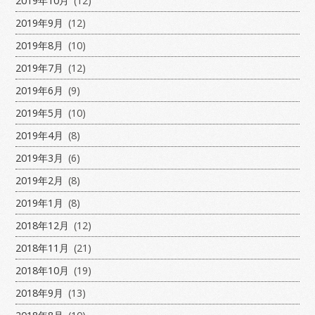
2019年10月
(12)
2019年9月
(12)
2019年8月
(10)
2019年7月
(12)
2019年6月
(9)
2019年5月
(10)
2019年4月
(8)
2019年3月
(6)
2019年2月
(8)
2019年1月
(8)
2018年12月
(12)
2018年11月
(21)
2018年10月
(19)
2018年9月
(13)