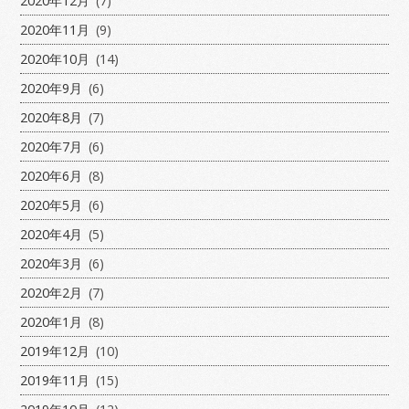
2020年12月
(7)
2020年11月
(9)
2020年10月
(14)
2020年9月
(6)
2020年8月
(7)
2020年7月
(6)
2020年6月
(8)
2020年5月
(6)
2020年4月
(5)
2020年3月
(6)
2020年2月
(7)
2020年1月
(8)
2019年12月
(10)
2019年11月
(15)