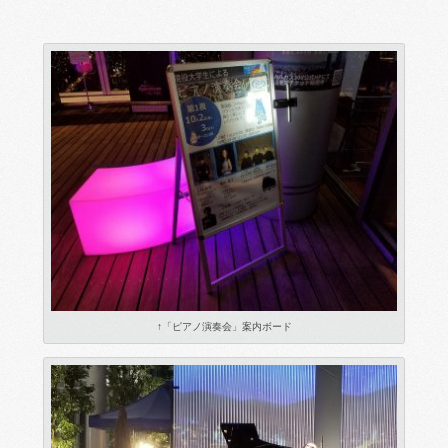
↑「ピアノ演奏会」案内ボード