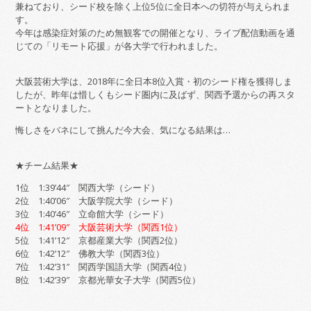
兼ねており、シード校を除く上位5位に全日本への切符が与えられま
す。
今年は感染症対策のため無観客での開催となり、ライブ配信動画を通
じての「リモート応援」が各大学で行われました。
大阪芸術大学は、2018年に全日本8位入賞・初のシード権を獲得しま
したが、昨年は惜しくもシード圏内に及ばず、関西予選からの再スタ
ートとなりました。
悔しさをバネにして挑んだ今大会、気になる結果は…
★チーム結果★
1位 1:39’44″ 関西大学（シード）
2位 1:40’06″ 大阪学院大学（シード）
3位 1:40’46″ 立命館大学（シード）
4位 1:41’09″ 大阪芸術大学（関西1位）
5位 1:41’12″ 京都産業大学（関西2位）
6位 1:42’12″ 佛教大学（関西3位）
7位 1:42’31″ 関西学国語大学（関西4位）
8位 1:42’39″ 京都光華女子大学（関西5位）