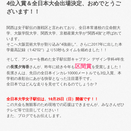
4位入賞＆全日本大会出場決定、おめでとうご
ざいます！！
関西は女子駅伝の激戦区と言われており、全日本常連校の立命館大
学、大阪学院大学、関西大学、京都産業大学が”関西4強”と呼ばれて
います。
そこへ大阪芸術大学が割り込み”4強崩し”、さらに2017年に出した本
学最高記録（1:42’02″）より53秒もタイムを縮めました！！
そして、アンカーを務めた女子駅伝部キャプテン デザイン学科4年生
区間賞
の
長濱夕海香
さんが、昨年に続き今年も
を受賞しました！
長濱さんは、先日の全日本インカレ10000メートルでも3位入賞、本
学初の表彰台にあがる快挙となった注目選手です。
全日本ではどんな走りを見せてくれるのでしょうか？
全日本大学女子駅伝は、10月25日（日）開催です！！
この大会も無観客のため現地での応援はできませんが、みなさんぜひ
テレビ等で注目してください！
また、ブログでもお伝えします。