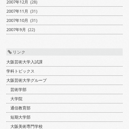
2007年12月
(28)
2007年11月
(31)
2007年10月
(31)
2007年9月
(22)
リンク
大阪芸術大学入試課
学科トピックス
大阪芸術大学グループ
芸術学部
大学院
通信教育部
短期大学部
大阪美術専門学校