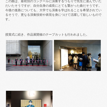
この曲は、最初別のコンクールに演奏するつもりで先生に選んでいた
だいたそうですが、自分自身の成長にとても繋がった曲だそうです。
今後の進路についても、大学でも演奏を学ばれることを希望されてい
るそうで、更なる演奏技術や表現を身につけて活躍して欲しいもので
す。
授賞式に続き、作品展開催のテープカットも行われました。