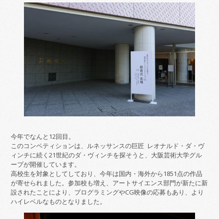
今年でなんと12回目。
このコンペティションは、ルネッサンスの巨匠 レオナルド・ダ・ヴ
ィンチに続く21世紀のダ・ヴィンチを探そうと、大阪芸術大学グル
ープが開催しています。
高校生を対象としてしており、今年は国内・海外から1851点の作品
が寄せられました。参加校も増え、アートサイエンス部門が新たに新
設されたことにより、プログラミングやCG映像の応募もあり、より
ハイレベルなものとなりました。