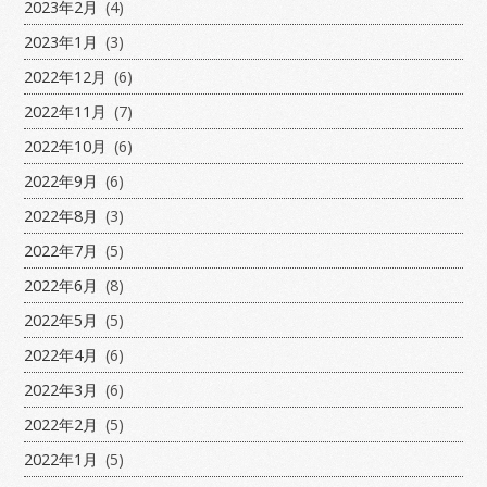
2023年2月
(4)
2023年1月
(3)
2022年12月
(6)
2022年11月
(7)
2022年10月
(6)
2022年9月
(6)
2022年8月
(3)
2022年7月
(5)
2022年6月
(8)
2022年5月
(5)
2022年4月
(6)
2022年3月
(6)
2022年2月
(5)
2022年1月
(5)