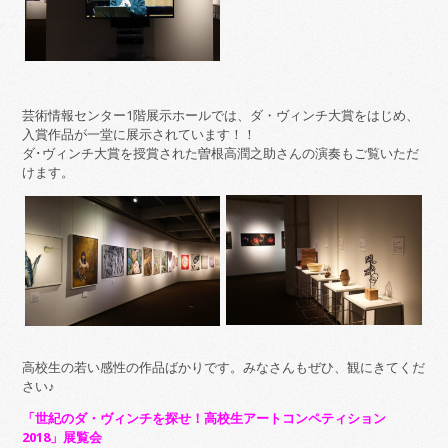
芸術情報センター1階展示ホールでは、ダ・ヴィンチ大賞をはじめ、
入賞作品が一堂に展示されています！！
ダ･ヴィンチ大賞を授賞された曽根高潤之助さんの演奏もご覧いただ
けます。
高校生の若い感性の作品ばかりです。みなさんもぜひ、観にきてくだ
さい♪
「世紀のダ・ヴィンチを探せ！高校生アートコンペティション
2018」展覧会