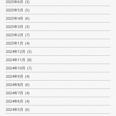
2025年6月
(3)
2025年5月
(5)
2025年4月
(6)
2025年3月
(3)
2025年2月
(7)
2025年1月
(4)
2024年12月
(3)
2024年11月
(8)
2024年10月
(7)
2024年9月
(4)
2024年8月
(6)
2024年7月
(4)
2024年6月
(4)
2024年5月
(6)