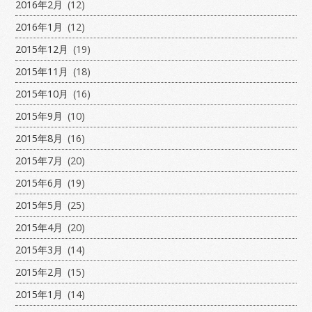
2016年2月
(12)
2016年1月
(12)
2015年12月
(19)
2015年11月
(18)
2015年10月
(16)
2015年9月
(10)
2015年8月
(16)
2015年7月
(20)
2015年6月
(19)
2015年5月
(25)
2015年4月
(20)
2015年3月
(14)
2015年2月
(15)
2015年1月
(14)