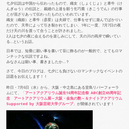
七夕伝説は中国から伝わったもので、織女（しょくじょ）と牽牛（け
んぎゅう）の伝説と、裁縫の上達を願う乞巧奠（きこうでん）の行事
とが混ざりあって伝わったものといわれています。
織女（織姫）と牽牛（彦星）は夫婦で、仕事をせずに遊んでばかりい
たので、天帝によって引き裂かれてしまい、1年に一度、7月7日の夜
だけ天の川を渡って合うことが許されました。
2人は七夕の夜に会えるのを楽しみにして、天の川の両岸で瞬いてい
る…というお話。
日本では、短冊に願い事を書いて笹に飾るのが一般的で、とてもロマ
ンチックな伝説ですよね。
みなさんは願い事、書きましたか…？
さて、今日のブログは、七夕にも負けないロマンチックなイベントの
話題をお伝えします！！
昨日・7月6日（水）から、大阪・中之島にある堂島リバーフォーラ
ムにて、
「
アートアクアリウム誕生10周年記念祭 ABC創立65周年記
念 アートアクアリウム展～大阪・金魚の艶～＆ナイトアクアリウム
Supported by 大阪芸術大学グループ
」
が開催されています！