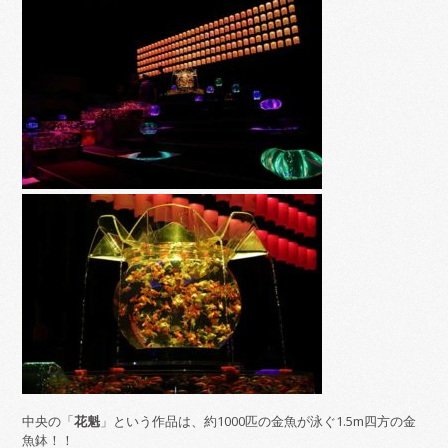
中央の「
花魁
」という作品は、約1000匹の金魚が泳ぐ1.5m四方の金
魚鉢！！