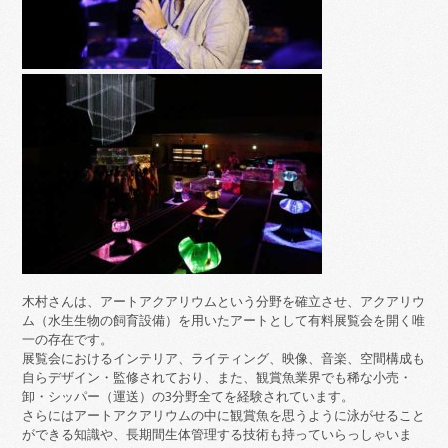
木村さんは、アートアクアリウムという分野を確立させ、アクアリウ
ム（水生生物の飼育設備）を用いたアートとして有料展覧会を開く唯
一の存在です。
展覧会におけるインテリア、ライティング、映像、音楽、空間構成も
自らデザイン・監修されており、また、観賞魚業界でも稀な小売・
卸・シッパー（運送）の3分野全てを経験されています。
さらにはアートアクアリウムの中に観賞魚を思うように泳がせること
ができる知識や、長期間生体管理する技術も持っていらっしゃいま