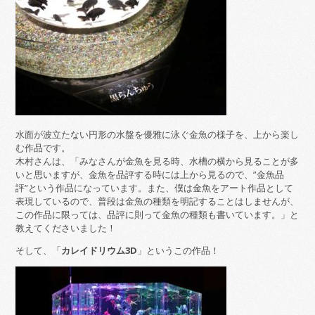
水面が波立たない円形の水盤を優雅に泳ぐ金魚の様子を、上から楽し
む作品です。
木村さんは、「みなさんが金魚を見る時、水槽の横から見ることが多
いと思いますが、金魚を品評する時には上から見るので、”金魚品
評”という作品になっています。また、僕は金魚をアート作品として
表現しているので、普段は金魚の種類を明記することはしませんが、
この作品に限っては、品評に則って金魚の種類も書いています。」と
教えてくださいました！
そして、「
カレイドリウム3D
」というこの作品！