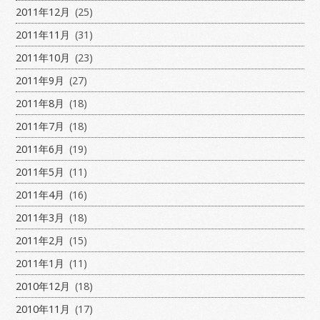
2011年12月
(25)
2011年11月
(31)
2011年10月
(23)
2011年9月
(27)
2011年8月
(18)
2011年7月
(18)
2011年6月
(19)
2011年5月
(11)
2011年4月
(16)
2011年3月
(18)
2011年2月
(15)
2011年1月
(11)
2010年12月
(18)
2010年11月
(17)