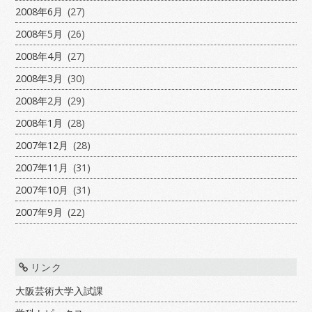
2008年6月
(27)
2008年5月
(26)
2008年4月
(27)
2008年3月
(30)
2008年2月
(29)
2008年1月
(28)
2007年12月
(28)
2007年11月
(31)
2007年10月
(31)
2007年9月
(22)
リンク
大阪芸術大学入試課