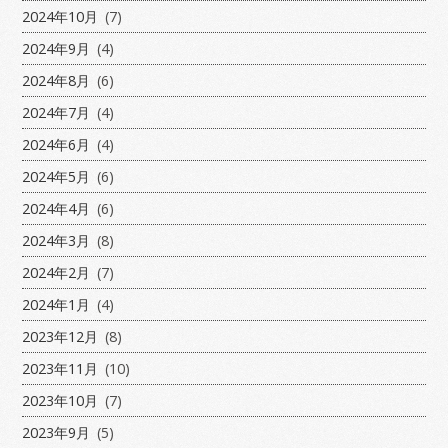
2024年10月
(7)
2024年9月
(4)
2024年8月
(6)
2024年7月
(4)
2024年6月
(4)
2024年5月
(6)
2024年4月
(6)
2024年3月
(8)
2024年2月
(7)
2024年1月
(4)
2023年12月
(8)
2023年11月
(10)
2023年10月
(7)
2023年9月
(5)