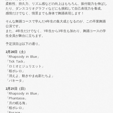
柔軟性、持久力、リズム感などの向上はもちろん、振付能力を伸ばし
たり、ダンスコリオグラフィなどにも挑戦して自己表現力を養成。
感情だけでなく、情景までも身体で舞踊表現します！
そんな舞踊コースで学んだ4年生の集大成となるのが、この卒業舞踊
公演です。
また、4年生だけでなく、1年生から3年生も加わり、舞踊コースの学
生全員が舞台に立ちます。
予定演目は以下の通り。
2月20日（土）
「Rhapsody in Blue」
「Tick Tack」
「ロミオとジュリエット」
「桜ボレロ」
「消えよ、動きやまぬ影たちよ」
「パキータ」
2月21日（日）
「Rhapsody in Blue」
「Phantasia」
「月の眠る海」
「桜ボレロ」
「Rosace」