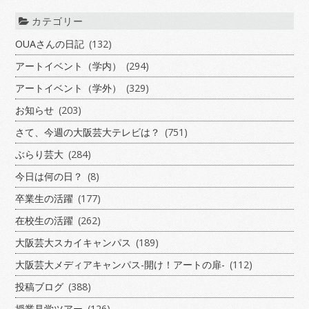
カテゴリー
OUAさんの日記
(132)
アートイベント（学内）
(294)
アートイベント（学外）
(329)
お知らせ
(203)
さて、今週の大阪芸大テレビは？
(751)
ぶらり芸大
(284)
今日は何の日？
(8)
卒業生の活躍
(177)
在校生の活躍
(262)
大阪芸大スカイキャンパス
(189)
大阪芸大メディアキャンパス-開け！アートの扉-
(112)
投稿ブログ
(388)
授業見学ツアー
(126)