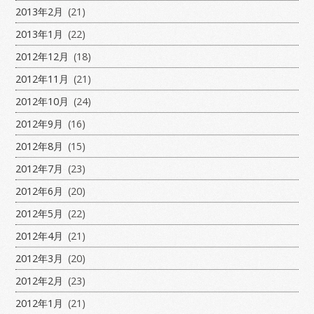
2013年2月
(21)
2013年1月
(22)
2012年12月
(18)
2012年11月
(21)
2012年10月
(24)
2012年9月
(16)
2012年8月
(15)
2012年7月
(23)
2012年6月
(20)
2012年5月
(22)
2012年4月
(21)
2012年3月
(20)
2012年2月
(23)
2012年1月
(21)