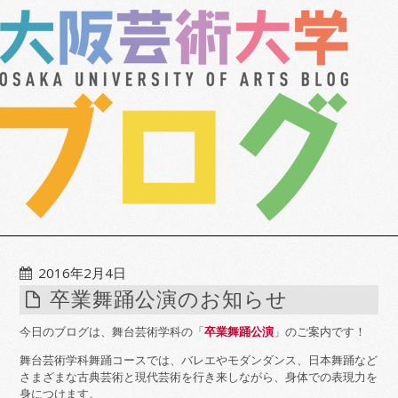
2016年2月4日
卒業舞踊公演のお知らせ
今日のブログは、舞台芸術学科の「
卒業舞踊公演
」のご案内です！
舞台芸術学科舞踊コースでは、バレエやモダンダンス、日本舞踊など
さまざまな古典芸術と現代芸術を行き来しながら、身体での表現力を
身につけます。