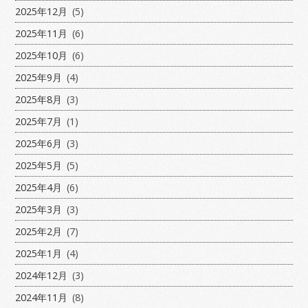
2025年12月
(5)
2025年11月
(6)
2025年10月
(6)
2025年9月
(4)
2025年8月
(3)
2025年7月
(1)
2025年6月
(3)
2025年5月
(5)
2025年4月
(6)
2025年3月
(3)
2025年2月
(7)
2025年1月
(4)
2024年12月
(3)
2024年11月
(8)