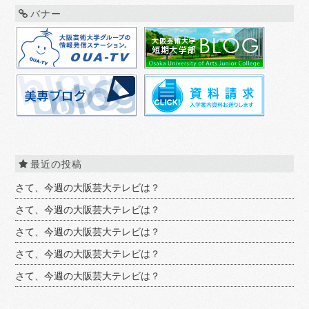
バナー
最近の投稿
さて、今週の大阪芸大テレビは？
さて、今週の大阪芸大テレビは？
さて、今週の大阪芸大テレビは？
さて、今週の大阪芸大テレビは？
さて、今週の大阪芸大テレビは？