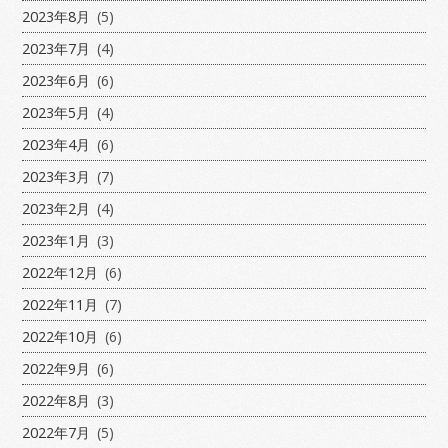
2023年8月
(5)
2023年7月
(4)
2023年6月
(6)
2023年5月
(4)
2023年4月
(6)
2023年3月
(7)
2023年2月
(4)
2023年1月
(3)
2022年12月
(6)
2022年11月
(7)
2022年10月
(6)
2022年9月
(6)
2022年8月
(3)
2022年7月
(5)