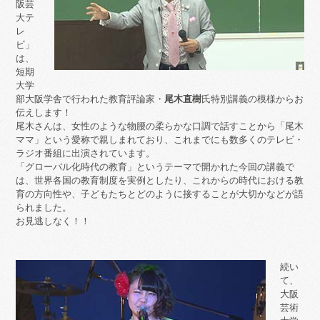
阪芸
大テ
レ
ビ」
は、
短期
大学
部大阪学舎で行われた教育評論家・
尾木直樹
氏特別講義の模様からお
伝えします！
尾木さんは、女性のような物腰の柔らかな口調で話すことから「尾木
ママ」という愛称で親しまれており、これまでにも数多くのテレビ・
ラジオ番組に出演されています。
「グローバル化時代の教育」というテーマで開かれた今回の講義で
は、世界各国の教育制度を実例としたり、これからの時代における教
育の方向性や、子どもたちとどのように接することが大切かなどが語
られました。
お見逃しなく！！
続い
て、
大阪
芸術