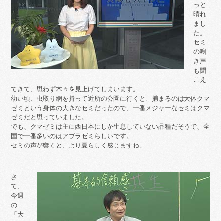
っと
晴れ
まし
た。
セミ
の鳴
き声
も聞
こえ
てきて、思わず木々を見上げてしまいます。
幼い頃、虫取り網を持って近所の公園に行くと、捕まるのは大体クマ
ゼミという身体の大きなセミだったので、一番メジャーなセミはクマ
ゼミだと思っていました。
でも、クマゼミは主に西日本にしか生息していない品種だそうで、全
国で一番多いのはアブラゼミらしいです。
セミの声が響くと、より夏らしく感じますね。
さ
て、
今週
の
「大