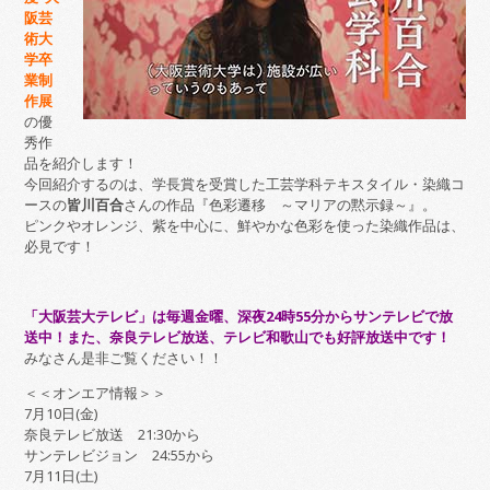
阪芸
術大
学卒
業制
作展
の優
秀作
品を紹介します！
今回紹介するのは、学長賞を受賞した工芸学科テキスタイル・染織コ
ースの
皆川百合
さんの作品『色彩遷移 ～マリアの黙示録～』。
ピンクやオレンジ、紫を中心に、鮮やかな色彩を使った染織作品は、
必見です！
「大阪芸大テレビ」は毎週金曜、深夜24時55分からサンテレビで放
送中！また、奈良テレビ放送、テレビ和歌山でも好評放送中です！
みなさん是非ご覧ください！！
＜＜オンエア情報＞＞
7月10日(金)
奈良テレビ放送 21:30から
サンテレビジョン 24:55から
7月11日(土)