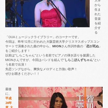
大学
から
生ま
れた
音楽
を紹
介す
る
「OUAミュージックライブラリー」のコーナーです。
今回は、昨年12月に行われた大阪芸術大学クリスマスポップスコン
サートで演奏された曲の中から、
MION
さん作詞作曲の「
恋が死ぬ
」
をご紹介します！
以前は”しらこちゃん”という名前でピアノの弾き語りを披露した
MIONさんですが、今回はバンドを組んで”
しらこぽんずちゃん
“とい
う名前で出演！
失恋ソングながら、爽快なメロディと力強い歌声！
ぜひお聴きください！！
最後
に、
平成
26年
度 大