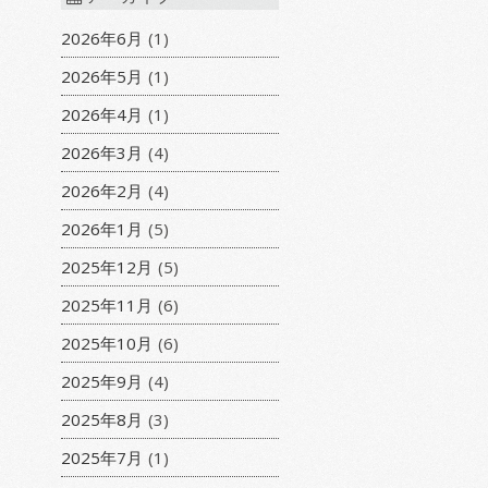
2026年6月
(1)
2026年5月
(1)
2026年4月
(1)
2026年3月
(4)
2026年2月
(4)
2026年1月
(5)
2025年12月
(5)
2025年11月
(6)
2025年10月
(6)
2025年9月
(4)
2025年8月
(3)
2025年7月
(1)