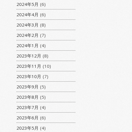
2024年5月
(6)
2024年4月
(6)
2024年3月
(8)
2024年2月
(7)
2024年1月
(4)
2023年12月
(8)
2023年11月
(10)
2023年10月
(7)
2023年9月
(5)
2023年8月
(5)
2023年7月
(4)
2023年6月
(6)
2023年5月
(4)