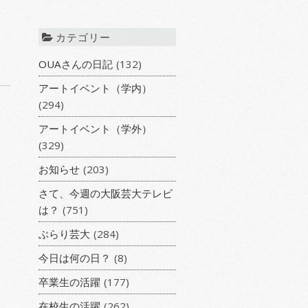
カテゴリー
OUAさんの日記
(132)
アートイベント（学内）
(294)
アートイベント（学外）
(329)
お知らせ
(203)
さて、今週の大阪芸大テレビ
は？
(751)
ぶらり芸大
(284)
今日は何の日？
(8)
卒業生の活躍
(177)
在校生の活躍
(262)