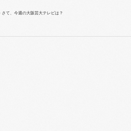
さて、今週の大阪芸大テレビは？