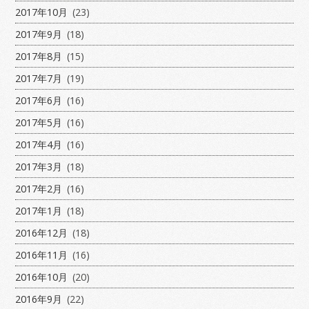
2017年10月
(23)
2017年9月
(18)
2017年8月
(15)
2017年7月
(19)
2017年6月
(16)
2017年5月
(16)
2017年4月
(16)
2017年3月
(18)
2017年2月
(16)
2017年1月
(18)
2016年12月
(18)
2016年11月
(16)
2016年10月
(20)
2016年9月
(22)