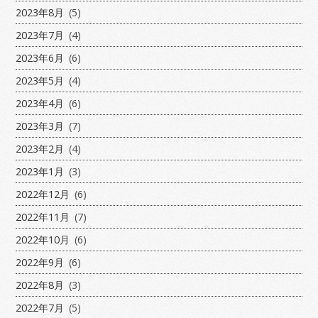
2023年8月
(5)
2023年7月
(4)
2023年6月
(6)
2023年5月
(4)
2023年4月
(6)
2023年3月
(7)
2023年2月
(4)
2023年1月
(3)
2022年12月
(6)
2022年11月
(7)
2022年10月
(6)
2022年9月
(6)
2022年8月
(3)
2022年7月
(5)