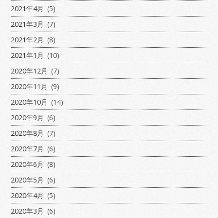
2021年4月
(5)
2021年3月
(7)
2021年2月
(8)
2021年1月
(10)
2020年12月
(7)
2020年11月
(9)
2020年10月
(14)
2020年9月
(6)
2020年8月
(7)
2020年7月
(6)
2020年6月
(8)
2020年5月
(6)
2020年4月
(5)
2020年3月
(6)