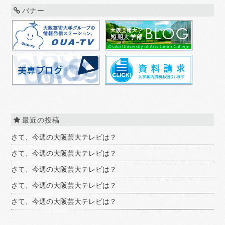
バナー
最近の投稿
さて、今週の大阪芸大テレビは？
さて、今週の大阪芸大テレビは？
さて、今週の大阪芸大テレビは？
さて、今週の大阪芸大テレビは？
さて、今週の大阪芸大テレビは？