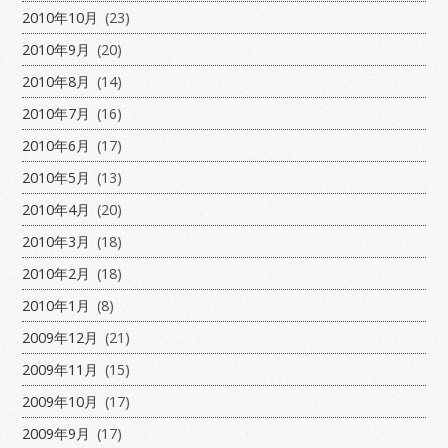
2010年10月
(23)
2010年9月
(20)
2010年8月
(14)
2010年7月
(16)
2010年6月
(17)
2010年5月
(13)
2010年4月
(20)
2010年3月
(18)
2010年2月
(18)
2010年1月
(8)
2009年12月
(21)
2009年11月
(15)
2009年10月
(17)
2009年9月
(17)