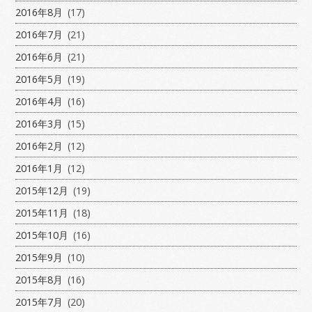
2016年8月
(17)
2016年7月
(21)
2016年6月
(21)
2016年5月
(19)
2016年4月
(16)
2016年3月
(15)
2016年2月
(12)
2016年1月
(12)
2015年12月
(19)
2015年11月
(18)
2015年10月
(16)
2015年9月
(10)
2015年8月
(16)
2015年7月
(20)