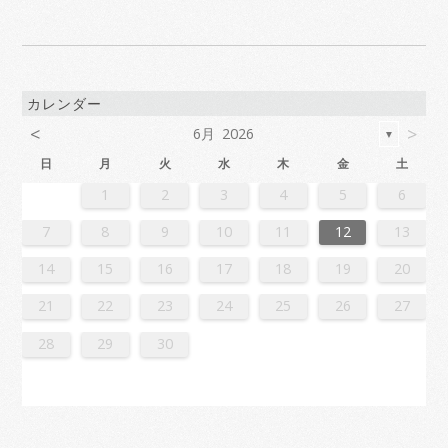
カレンダー
<
>
6月 2026
▼
日
月
火
水
木
金
土
2
4
7
7
3
6
1
4
6
2
5
7
3
5
1
1
4
7
2
5
7
3
6
1
4
6
2
3
6
2
4
7
2
5
1
3
6
1
4
4
7
3
5
1
3
6
2
4
7
2
5
5
1
4
6
2
4
7
3
5
1
3
6
6
2
5
7
3
5
1
4
6
2
4
7
1
4
7
2
5
7
3
6
1
4
6
2
2
5
1
3
6
1
4
7
2
5
7
3
3
6
2
4
7
2
5
1
3
6
1
4
4
7
3
5
1
3
6
2
4
7
2
5
6
2
5
7
3
5
1
4
6
2
4
7
7
3
6
1
4
6
2
5
7
3
5
1
1
4
7
2
5
7
3
6
1
4
6
2
2
5
1
3
6
1
4
7
2
5
7
3
4
7
3
5
1
3
6
2
4
7
2
5
5
1
4
6
2
4
7
3
5
1
3
6
6
2
5
7
3
5
1
4
6
2
4
7
7
3
6
1
4
6
2
5
7
3
5
1
2
5
1
3
6
1
1
2
3
4
5
6
1
4
4
0
3
1
3
2
4
0
2
1
4
2
4
0
3
1
3
0
3
1
4
2
0
3
1
1
4
0
2
0
3
1
4
2
2
1
3
1
4
0
2
0
3
3
2
4
0
2
1
3
1
4
1
4
2
4
0
3
1
3
2
0
3
1
4
2
4
0
0
3
1
4
2
0
3
1
1
4
0
2
0
3
1
4
2
3
2
4
0
2
1
3
1
4
4
0
3
1
3
2
4
0
2
1
4
2
4
0
3
1
3
2
0
3
1
4
2
4
0
1
4
0
2
0
3
1
4
2
2
1
3
1
4
0
2
0
3
3
2
4
0
2
1
3
1
4
4
0
3
1
3
2
4
0
2
2
0
3
9
8
9
8
8
9
8
9
9
9
8
8
8
9
9
8
9
8
9
8
9
8
9
8
9
9
8
8
9
9
9
8
8
8
9
9
9
8
9
8
9
8
8
9
8
9
9
8
8
9
8
9
9
8
9
8
9
8
9
8
9
8
9
8
8
7
8
9
10
11
12
13
6
8
1
1
7
0
5
8
0
6
9
1
7
9
5
5
8
1
6
9
1
7
0
5
8
0
6
7
0
6
8
1
6
9
5
7
0
5
8
8
1
7
9
5
7
0
6
8
1
6
9
9
5
8
0
6
8
1
7
9
5
7
0
0
6
9
1
7
9
5
8
0
6
8
1
5
8
1
6
9
1
7
0
5
8
0
6
6
9
5
7
0
5
8
1
6
9
1
7
7
0
6
8
1
6
9
5
7
0
5
8
8
1
7
9
5
7
0
6
8
1
6
9
0
6
9
1
7
9
5
8
0
6
8
1
1
7
0
5
8
0
6
9
1
7
9
5
5
8
1
6
9
1
7
0
5
8
0
6
6
9
5
7
0
5
8
1
6
9
1
7
8
1
7
9
5
7
0
6
8
1
6
9
9
5
8
0
6
8
1
7
9
5
7
0
0
6
9
1
7
9
5
8
0
6
8
1
1
7
0
5
8
0
6
9
1
7
9
5
6
9
5
7
0
5
14
15
16
17
18
19
20
3
5
8
8
4
7
2
5
7
3
6
8
4
6
2
2
5
8
3
6
8
4
7
2
5
7
3
4
7
3
5
8
3
6
2
4
7
2
5
5
8
4
6
2
4
7
3
5
8
3
6
6
2
5
7
3
5
8
4
6
2
4
7
7
3
6
8
4
6
2
5
7
3
5
8
2
5
8
3
6
8
4
7
2
5
7
3
3
6
2
4
7
2
5
8
3
6
8
4
4
7
3
5
8
3
6
2
4
7
2
5
5
8
4
6
2
4
7
3
5
8
3
6
7
3
6
8
4
6
2
5
7
3
5
8
8
4
7
2
5
7
3
6
8
4
6
2
2
5
8
3
6
8
4
7
2
5
7
3
3
6
2
4
7
2
5
8
3
6
8
4
5
8
4
6
2
4
7
3
5
8
3
6
6
2
5
7
3
5
8
4
6
2
4
7
7
3
6
8
4
6
2
5
7
3
5
8
8
4
7
2
5
7
3
6
8
4
6
2
3
6
2
4
7
2
21
22
23
24
25
26
27
0
1
9
0
1
9
0
1
9
0
0
0
9
9
1
9
0
0
9
0
1
9
0
1
9
0
9
0
1
9
0
9
9
0
1
0
0
9
9
1
9
0
0
0
1
9
0
1
9
0
1
9
0
1
9
0
9
9
0
1
1
9
0
0
9
0
1
9
0
1
9
0
1
9
0
1
9
9
9
28
29
30