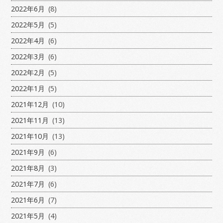
2022年6月
(8)
2022年5月
(5)
2022年4月
(6)
2022年3月
(6)
2022年2月
(5)
2022年1月
(5)
2021年12月
(10)
2021年11月
(13)
2021年10月
(13)
2021年9月
(6)
2021年8月
(3)
2021年7月
(6)
2021年6月
(7)
2021年5月
(4)