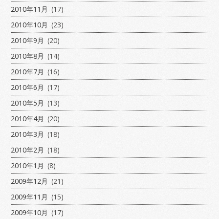
2010年11月
(17)
2010年10月
(23)
2010年9月
(20)
2010年8月
(14)
2010年7月
(16)
2010年6月
(17)
2010年5月
(13)
2010年4月
(20)
2010年3月
(18)
2010年2月
(18)
2010年1月
(8)
2009年12月
(21)
2009年11月
(15)
2009年10月
(17)