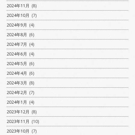
2024年11月
(8)
2024年10月
(7)
2024年9月
(4)
2024年8月
(6)
2024年7月
(4)
2024年6月
(4)
2024年5月
(6)
2024年4月
(6)
2024年3月
(8)
2024年2月
(7)
2024年1月
(4)
2023年12月
(8)
2023年11月
(10)
2023年10月
(7)