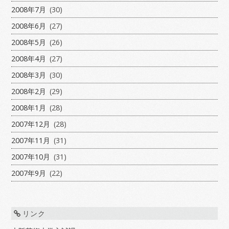
2008年7月
(30)
2008年6月
(27)
2008年5月
(26)
2008年4月
(27)
2008年3月
(30)
2008年2月
(29)
2008年1月
(28)
2007年12月
(28)
2007年11月
(31)
2007年10月
(31)
2007年9月
(22)
リンク