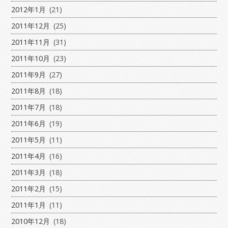
2012年1月
(21)
2011年12月
(25)
2011年11月
(31)
2011年10月
(23)
2011年9月
(27)
2011年8月
(18)
2011年7月
(18)
2011年6月
(19)
2011年5月
(11)
2011年4月
(16)
2011年3月
(18)
2011年2月
(15)
2011年1月
(11)
2010年12月
(18)