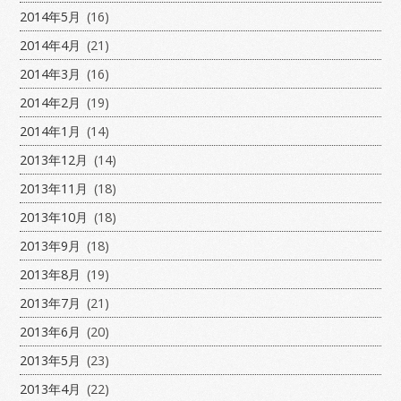
2014年5月
(16)
2014年4月
(21)
2014年3月
(16)
2014年2月
(19)
2014年1月
(14)
2013年12月
(14)
2013年11月
(18)
2013年10月
(18)
2013年9月
(18)
2013年8月
(19)
2013年7月
(21)
2013年6月
(20)
2013年5月
(23)
2013年4月
(22)