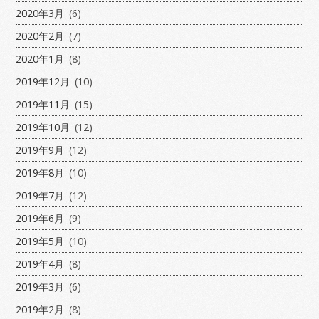
2020年3月
(6)
2020年2月
(7)
2020年1月
(8)
2019年12月
(10)
2019年11月
(15)
2019年10月
(12)
2019年9月
(12)
2019年8月
(10)
2019年7月
(12)
2019年6月
(9)
2019年5月
(10)
2019年4月
(8)
2019年3月
(6)
2019年2月
(8)