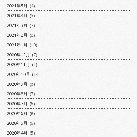
2021年5月
(4)
2021年4月
(5)
2021年3月
(7)
2021年2月
(8)
2021年1月
(10)
2020年12月
(7)
2020年11月
(9)
2020年10月
(14)
2020年9月
(6)
2020年8月
(7)
2020年7月
(6)
2020年6月
(8)
2020年5月
(6)
2020年4月
(5)