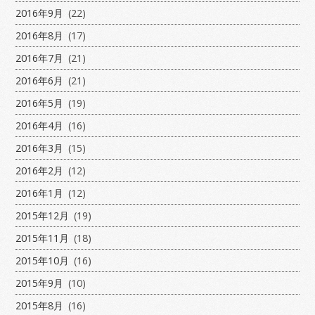
2016年9月
(22)
2016年8月
(17)
2016年7月
(21)
2016年6月
(21)
2016年5月
(19)
2016年4月
(16)
2016年3月
(15)
2016年2月
(12)
2016年1月
(12)
2015年12月
(19)
2015年11月
(18)
2015年10月
(16)
2015年9月
(10)
2015年8月
(16)