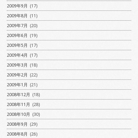
2009年9月
(17)
2009年8月
(11)
2009年7月
(20)
2009年6月
(19)
2009年5月
(17)
2009年4月
(17)
2009年3月
(18)
2009年2月
(22)
2009年1月
(21)
2008年12月
(18)
2008年11月
(28)
2008年10月
(30)
2008年9月
(29)
2008年8月
(26)