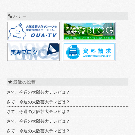
バナー
最近の投稿
さて、今週の大阪芸大テレビは？
さて、今週の大阪芸大テレビは？
さて、今週の大阪芸大テレビは？
さて、今週の大阪芸大テレビは？
さて、今週の大阪芸大テレビは？