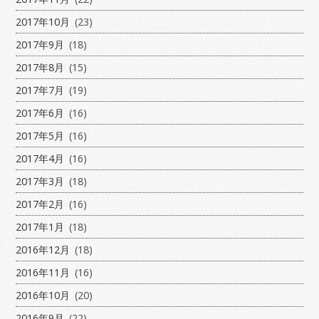
2017年10月
(23)
2017年9月
(18)
2017年8月
(15)
2017年7月
(19)
2017年6月
(16)
2017年5月
(16)
2017年4月
(16)
2017年3月
(18)
2017年2月
(16)
2017年1月
(18)
2016年12月
(18)
2016年11月
(16)
2016年10月
(20)
2016年9月
(22)