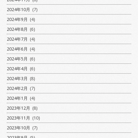
2024年10月
(7)
2024年9月
(4)
2024年8月
(6)
2024年7月
(4)
2024年6月
(4)
2024年5月
(6)
2024年4月
(6)
2024年3月
(8)
2024年2月
(7)
2024年1月
(4)
2023年12月
(8)
2023年11月
(10)
2023年10月
(7)
2023年9月
(5)