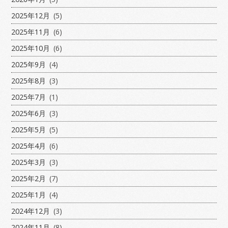
2025年12月
(5)
2025年11月
(6)
2025年10月
(6)
2025年9月
(4)
2025年8月
(3)
2025年7月
(1)
2025年6月
(3)
2025年5月
(5)
2025年4月
(6)
2025年3月
(3)
2025年2月
(7)
2025年1月
(4)
2024年12月
(3)
2024年11月
(8)