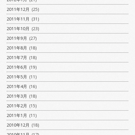
2011年12月
(25)
2011年11月
(31)
2011年10月
(23)
2011年9月
(27)
2011年8月
(18)
2011年7月
(18)
2011年6月
(19)
2011年5月
(11)
2011年4月
(16)
2011年3月
(18)
2011年2月
(15)
2011年1月
(11)
2010年12月
(18)
2010年11月
(17)