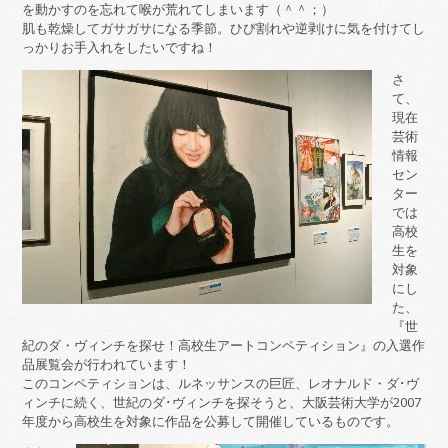
を動かすのを忘れて喉が荒れてしまいます（＾＾；）
肌も乾燥してガサガサになる季節。ひび割れや逆剥けに気を付けてし
っかりお手入れをしたいですね！
さ
て、
現在
芸術
情報
セン
ター
では
高校
生を
対象
にし
た、
『世
紀のダ・ヴィンチを探せ！高校生アートコンペティション』の入選作
品展覧会が行われています！
このコンペティションは、ルネッサンスの巨匠、レオナルド・ダ･ヴ
ィンチに続く、世紀のダ･ヴィンチを探そうと、大阪芸術大学が2007
年度から高校生を対象に作品を公募して開催しているものです。