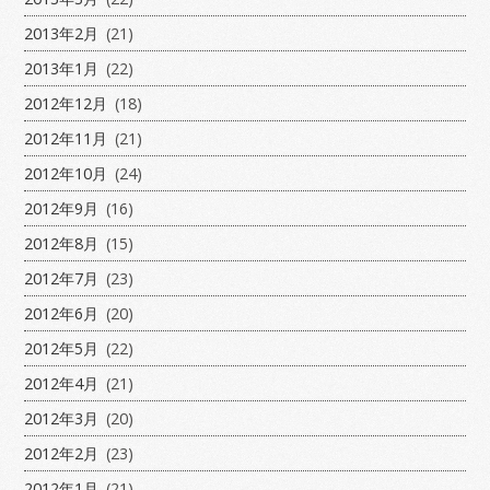
2013年2月
(21)
2013年1月
(22)
2012年12月
(18)
2012年11月
(21)
2012年10月
(24)
2012年9月
(16)
2012年8月
(15)
2012年7月
(23)
2012年6月
(20)
2012年5月
(22)
2012年4月
(21)
2012年3月
(20)
2012年2月
(23)
2012年1月
(21)