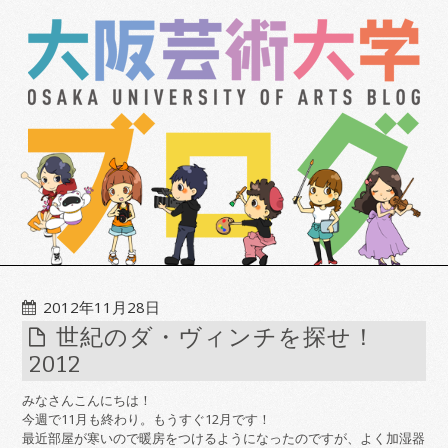
2012年11月28日
世紀のダ・ヴィンチを探せ！
2012
みなさんこんにちは！
今週で11月も終わり。もうすぐ12月です！
最近部屋が寒いので暖房をつけるようになったのですが、よく加湿器