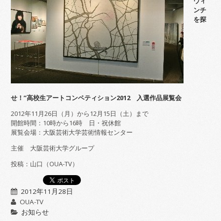
ヴィ
ンチ
を探
せ！”高校生アートコンペティション2012 入選作品展覧会
2012年11月26日（月）から12月15日（土）まで
開館時間：10時から16時 日・祝休館
展覧会場：大阪芸術大学芸術情報センター
主催 大阪芸術大学グループ
投稿：山口（OUA-TV）
2012年11月28日
OUA-TV
お知らせ