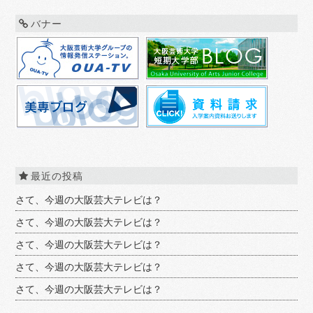
バナー
最近の投稿
さて、今週の大阪芸大テレビは？
さて、今週の大阪芸大テレビは？
さて、今週の大阪芸大テレビは？
さて、今週の大阪芸大テレビは？
さて、今週の大阪芸大テレビは？