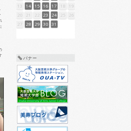
19
15
17
20
20
16
19
14
17
19
15
18
20
16
18
14
14
17
20
15
18
20
16
19
14
17
19
15
16
19
15
17
20
15
18
14
16
19
14
17
17
20
16
18
14
16
19
15
17
20
15
18
18
14
17
19
15
17
20
16
18
14
16
19
19
15
18
20
16
18
14
17
19
15
17
20
14
17
20
15
18
20
16
19
14
17
19
15
15
18
14
16
19
14
17
20
15
18
20
16
16
19
15
17
20
15
18
14
16
19
14
17
17
20
16
18
14
16
19
15
17
20
15
18
19
15
18
20
16
18
14
17
19
15
17
20
20
16
19
14
17
19
15
18
20
16
18
14
14
17
20
15
18
20
16
19
14
17
19
15
15
18
14
16
19
14
17
20
15
18
20
16
17
20
16
18
14
16
19
15
17
20
15
18
14
17
19
15
17
20
16
18
14
16
19
19
15
18
20
16
18
14
17
19
15
17
20
20
16
19
14
17
19
15
18
20
16
18
14
15
18
14
16
19
14
20
16
18
21
21
17
20
15
18
20
16
19
21
17
19
15
15
18
21
16
19
21
17
20
15
18
20
16
17
20
16
18
21
16
19
15
17
20
15
18
18
21
17
19
15
17
20
16
18
21
16
19
19
15
18
20
16
18
21
17
19
15
17
20
20
16
19
21
17
19
15
18
20
16
18
21
15
18
21
16
19
21
17
20
15
18
20
16
16
19
15
17
20
15
18
21
16
19
21
17
17
20
16
18
21
16
19
15
17
20
15
18
18
21
17
19
15
17
20
16
18
21
16
19
20
16
19
21
17
19
15
18
20
16
18
21
21
17
20
15
18
20
16
19
21
17
19
15
15
18
21
16
19
21
17
20
15
18
20
16
16
19
15
17
20
15
18
21
16
19
21
17
18
21
17
19
15
17
20
16
18
21
16
19
15
18
20
16
18
21
17
19
15
17
20
20
16
19
21
17
19
15
18
20
16
18
21
21
17
20
15
18
20
16
19
21
17
19
15
16
19
15
17
20
15
13
14
15
16
17
18
19
れ
・
26
22
24
27
27
23
26
21
24
26
22
25
27
23
25
21
21
24
27
22
25
27
23
26
21
24
26
22
23
26
22
24
27
22
25
21
23
26
21
24
24
27
23
25
21
23
26
22
24
27
22
25
25
21
24
26
22
24
27
23
25
21
23
26
26
22
25
27
23
25
21
24
26
22
24
27
21
24
27
22
25
27
23
26
21
24
26
22
22
25
21
23
26
21
24
27
22
25
27
23
23
26
22
24
27
22
25
21
23
26
21
24
24
27
23
25
21
23
26
22
24
27
22
25
26
22
25
27
23
25
21
24
26
22
24
27
27
23
26
21
24
26
22
25
27
23
25
21
21
24
27
22
25
27
23
26
21
24
26
22
22
25
21
23
26
21
24
27
22
25
27
23
24
27
23
25
21
23
26
22
24
27
22
25
21
24
26
22
24
27
23
25
21
23
26
26
22
25
27
23
25
21
24
26
22
24
27
27
23
26
21
24
26
22
25
27
23
25
21
22
25
21
23
26
21
27
23
25
28
28
24
27
22
25
27
23
26
28
24
26
22
22
25
28
23
26
28
24
27
22
25
27
23
24
27
23
25
28
23
26
22
24
27
22
25
25
28
24
26
22
24
27
23
25
28
23
26
26
22
25
27
23
25
28
24
26
22
24
27
27
23
26
28
24
26
22
25
27
23
25
28
22
25
28
23
26
28
24
27
22
25
27
23
23
26
22
24
27
22
25
28
23
26
28
24
24
27
23
25
28
23
26
22
24
27
22
25
25
28
24
26
22
24
27
23
25
28
23
26
27
23
26
28
24
26
22
25
27
23
25
28
28
24
27
22
25
27
23
26
28
24
26
22
22
25
28
23
26
28
24
27
22
25
27
23
23
26
22
24
27
22
25
28
23
26
28
24
25
28
24
26
22
24
27
23
25
28
23
26
22
25
27
23
25
28
24
26
22
24
27
27
23
26
28
24
26
22
25
27
23
25
28
28
24
27
22
25
27
23
26
28
24
26
22
23
26
22
24
27
22
20
21
22
23
24
25
26
れ
29
30
28
31
29
30
28
28
31
29
30
28
31
29
29
29
28
30
28
31
30
28
30
29
29
28
31
29
30
28
30
29
30
28
31
29
28
31
29
30
28
31
29
28
30
28
31
29
30
29
29
28
30
28
31
30
28
30
29
29
29
30
28
31
29
30
28
31
29
30
28
28
31
29
30
28
31
29
28
30
28
31
29
30
30
28
30
29
29
28
31
29
30
28
30
29
30
28
31
29
30
28
31
29
30
28
29
28
30
28
30
31
29
30
31
29
30
31
29
30
30
30
29
29
31
29
30
30
29
30
31
29
30
31
29
30
29
30
31
29
30
29
29
30
31
30
30
29
29
31
29
30
30
30
31
29
30
31
29
30
31
29
30
31
29
30
29
29
30
31
31
29
30
30
29
30
31
29
30
31
29
30
31
29
30
31
29
29
29
27
28
29
30
31
た
、
の
す
バナー