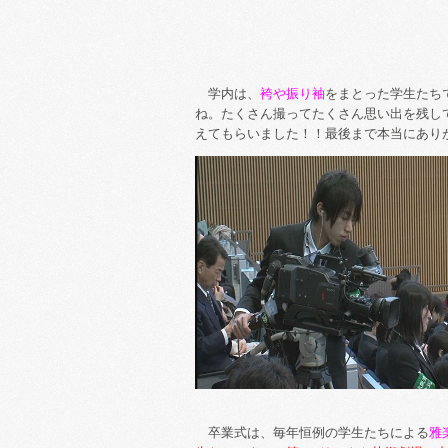
学内は、
袴や振り袖
をまとった学生たち
ね。たくさん撮ってたくさん思い出を残し
えてもらいました！！最後まで本当にあり
卒業式は、毎年恒例の学生たちによる
雅