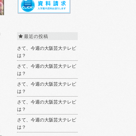
す
答
最近の投稿
さて、今週の大阪芸大テレビ
は？
さて、今週の大阪芸大テレビ
は？
さて、今週の大阪芸大テレビ
は？
さて、今週の大阪芸大テレビ
は？
さて、今週の大阪芸大テレビ
は？
学