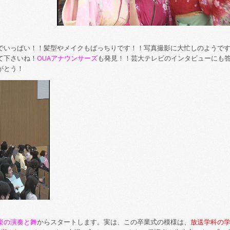
でいっぱい！！髪型やメイクもばっちりです！！写真撮影に大忙しのようで
て下さいね！
OUAアナウンサーズ
も発見！！芸大テレビのインタビューにも
がとう！
楽の演奏と舞
からスタートします。実は、この卒業式の模様は、
放送学科の