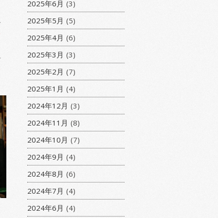
2025年6月
(3)
う
2025年5月
(5)
で
奏
2025年4月
(6)
2025年3月
(3)
で
奏
2025年2月
(7)
2025年1月
(4)
2024年12月
(3)
2024年11月
(8)
2024年10月
(7)
2024年9月
(4)
2024年8月
(6)
2024年7月
(4)
2024年6月
(4)