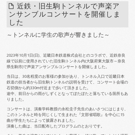
近鉄・旧生駒トンネルで声楽ア
ンサンブルコンサートを開催しま
した
～トンネルに学生の歌声が響きました～
2023年10月1日(日)、近畿日本鉄道株式会社とのコラボで、近鉄奈良
線で以前に使用されていた旧生駒トンネル内(大阪府東大阪市～奈良
県生駒市)で声楽アンサンブルコンサートを開催しました。
当日は、30名程度のお客様の参加があり、トンネル入口で近畿日本
鉄道の担当者から旧生駒トンネルの説明を受けて、コンサート会場の
石切側から約330m付近まで歩いて頂きました。
途中、前日からの雨がしずくとなってぽたぽたと落ちている箇所もあ
りました。
コンサートは、演奏学科教授の永松圭子先生のあいさつにはじまり、
このトンネルと時を同じくして生まれた『文部省唱歌』を中心に15
曲が学生たちによって披露されました。
演奏した曲は、当日配布したプログラムのとおりです。