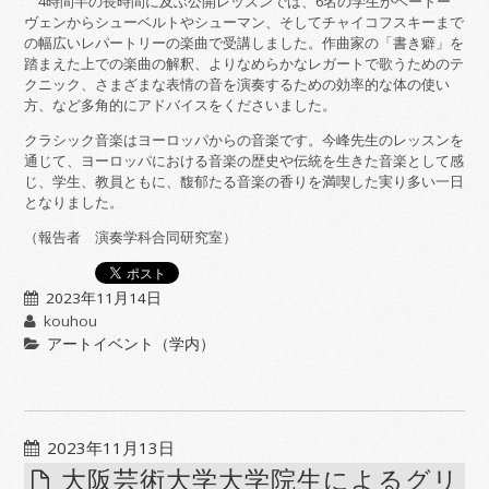
4時間半の長時間に及ぶ公開レッスンでは、6名の学生がベートー
ヴェンからシューベルトやシューマン、そしてチャイコフスキーまで
の幅広いレパートリーの楽曲で受講しました。作曲家の「書き癖」を
踏まえた上での楽曲の解釈、よりなめらかなレガートで歌うためのテ
クニック、さまざまな表情の音を演奏するための効率的な体の使い
方、など多角的にアドバイスをくださいました。
クラシック音楽はヨーロッパからの音楽です。今峰先生のレッスンを
通じて、ヨーロッパにおける音楽の歴史や伝統を生きた音楽として感
じ、学生、教員ともに、馥郁たる音楽の香りを満喫した実り多い一日
となりました。
（報告者 演奏学科合同研究室）
2023年11月14日
kouhou
アートイベント（学内）
2023年11月13日
大阪芸術大学大学院生によるグリ