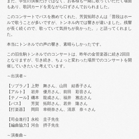
また、学生の演奏だけではなく、お客様も一緒に歌っていただく場面
もあり、歌詞カードを見ながら口ずさんでおられました。
このコンサートでバスを務めてくれた、芳賀拓郎さんは「普段はホー
ルで歌うことが多いですが、トンネル内では響きが違いました。残響
が長く続くので、歌っていて気持ちが良かった。」と語ってくれまし
た。
本当にトンネルでの声の響き、素晴らしかったです。
この旧生駒トンネルでのコンサートは、昨年の金管楽器に続き2回目
となりますが、引き続き、ちょっと変わった場所でのコンサートを開
催していきたいと考えています。
～出演者～
【ソプラノ】上野 舞さん、山田 結香子さん
【アルト】 岩井 優月さん、前田 彩音さん
【テノール】磯本 龍成さん、福井 雅志さん
【バス】 芳賀 拓郎さん、若井 隆さん
【打楽器】 岡田 幸樹奈さん、清原 奈々さん
【司会進行】永松 圭子先生
【編曲協力】河合 摂子先生
～演奏曲～