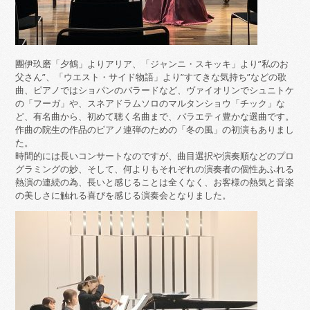
團伊玖磨「夕鶴」よりアリア、「ジャンニ・スキッキ」より”私のお
父さん”、「ウエスト・サイド物語」より”すてきな気持ち”などの歌
曲、ピアノではショパンのバラードなど、ヴァイオリンでシュニトケ
の「フーガ」や、スネアドラムソロのマルタンショウ「チック」な
ど、有名曲から、初めて聴く名曲まで、バラエティ豊かな選曲です。
作曲の院生の作品のピアノ連弾のための「冬の風」の初演もありまし
た。
時間的には長いコンサートなのですが、曲目選択や演奏順などのプロ
グラミングの妙、そして、何よりもそれぞれの演奏者の個性あふれる
熱演の連続の為、長いと感じることは全くなく、お客様の熱気と音楽
の美しさに触れる喜びを感じる演奏会となりました。