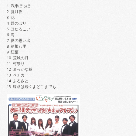
1 汽車ぽっぽ
2 朧月夜
3 花
4 鯉のぼり
5 ほたるこい
6 海
7 夏の思い出
8 箱根八里
9 紅葉
10 荒城の月
11 村祭り
12 まっかな秋
13 ペチカ
14 ふるさと
15 線路は続くよどこまでも